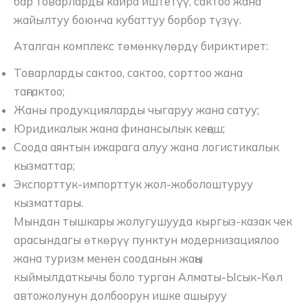
бар товарларды кайра иштетүү, сактоо жана
жайылтуу боюнча кубаттуу борбор түзүү.
Аталган комплекс төмөнкүлөрдү бириктирет:
Товарларды сактоо, сактоо, сорттоо жана
таңгактоо;
Жаны продукцияларды чыгаруу жана сатуу;
Юридикалык жана финансылык кеңеш;
Соода аянтын ижарага алуу жана логистикалык
кызматтар;
Экспорттук-импорттук жол-жоболоштуруу
кызматтары.
Мындан тышкары жолугушууда кыргыз-казак чек
арасындагы өткөрүү пунктун модернизациялоо
жана туризм менен сооданын жаңы
кыймылдаткычы боло турган Алматы-Ысык-Көл
автожолунун долбоорун ишке ашыруу