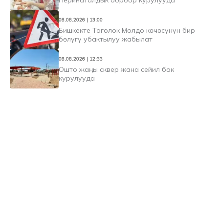
Перинаталдык борбор курулууда
08.08.2026 | 13:00
Бишкекте Тоголок Молдо көчөсүнүн бир
бөлүгү убактылуу жабылат
08.08.2026 | 12:33
Ошто жаңы сквер жана сейил бак
курулууда