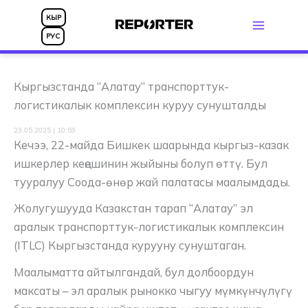
Skip
КЫР
to
РУС
content
Кыргызстанда “Алатау” транспорттук-
логистикалык комплексин куруу сунушталды
23.05.2025 | 10:59
Кечээ, 22-майда Бишкек шаарында кыргыз-казак
ишкерлер кеңешинин жыйыны болуп өттү. Бул
тууралуу Соода-өнөр жай палатасы маалымдады.
Жолугушууда Казакстан тарап “Алатау” эл
аралык транспорттук-логистикалык комплексин
(ITLC) Кыргызстанда курууну сунуштаган.
Маалыматта айтылгандай, бул долбоордун
максаты – эл аралык рынокко чыгуу мүмкүнчүлүгү