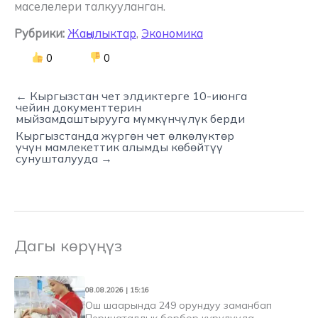
маселелери талкууланган.
Рубрики:
Жаңылыктар
,
Экономика
0
0
← Кыргызстан чет элдиктерге 10-июнга
чейин документтерин
мыйзамдаштырууга мүмкүнчүлүк берди
Кыргызстанда жүргөн чет өлкөлүктөр
үчүн мамлекеттик алымды көбөйтүү
сунушталууда →
Дагы көрүңүз
08.08.2026 | 15:16
Ош шаарында 249 орундуу заманбап