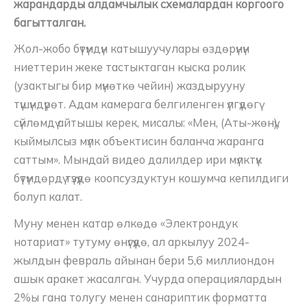
жарандарды алдамчылык схемалардан коргоого
багытталган.
Жол-жобо бүтүмдүн катышуучулары өздөрүнүн
ниеттерин жеке тастыктаган кыска ролик
(узактыгы бир мүнөткө чейин) жаздырууну
түшүндүрөт. Адам камерага белгиленген үлгүдөгү
сүйлөмдү айтышы керек, мисалы: «Мен, (Аты-жөнү),
кыймылсыз мүлк объектисин баланча жаранга
саттым». Мындай видео далилдер ири мүлктүк
бүтүмдөрдү түзүүдө коопсуздуктун кошумча кепилдиги
болуп калат.
Муну менен катар өлкөдө «Электрондук
нотариат» тутуму өнүгүүдө, ал аркылуу 2024-
жылдын февраль айынан бери 5,6 миллиондон
ашык аракет жасалган. Учурда операциялардын
2%ы гана толугу менен санариптик форматта