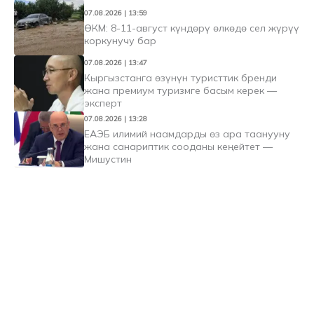
07.08.2026 | 13:59
ӨКМ: 8-11-август күндөрү өлкөдө сел жүрүү
коркунучу бар
07.08.2026 | 13:47
Кыргызстанга өзүнүн туристтик бренди
жана премиум туризмге басым керек —
эксперт
07.08.2026 | 13:28
ЕАЭБ илимий наамдарды өз ара таанууну
жана санариптик сооданы кеңейтет —
Мишустин