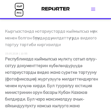
Skip
КЫР
to
РУС
content
Кыргызстанда нотариустарда кыймылсыз мүлк
менен болгон бүтүмдөрдү милдеттүү түрдө видеого
тартуу тартиби киргизилди
15.05.2026 | 10:55
Республикада кыймылсыз мүлктү сатып алуу-
сатуу документтерин күбөлөндүрүүдө
нотариустарды видео жана сүрөткө тартууну
(фотофиксация) жүргүзүүгө милдеттендирген
ченем күчүнө кирди. Бул тууралуу юстиция
министринин орун басары Кубан Казаков
билдирди. Бул чара максималдуу ачык-
айкындуулукту камсыз кылууга жана