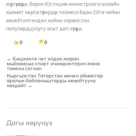
жүргүзүлүүдө, бирок Юстиция министрлиги онлайн
кызмат көрсөтүүлөрдүн тизмеси 6дан 20га чейин
кеңейтилгенден кийин сервистин
популярдуулугу өсөт деп күтүүдө.
0
0
← Бишкекте чет элдик жаран
мыйзамсыз спирт ичимдиктерин жана
тамеки саткан
Кыргызстан Татарстан менен аймактар
аралык байланыштарды кеңейтүүнү
көздөйт →
Дагы көрүңүз