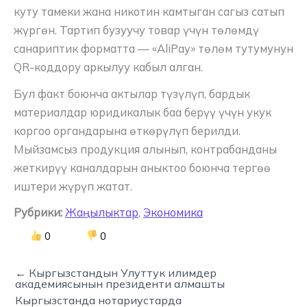
куту тамеки жана никотин камтыган сагыз сатып
жүргөн. Тартип бузуучу товар үчүн төлөмдү
санариптик форматта — «AliPay» төлөм тутумунун
QR-коддору аркылуу кабыл алган.
Бул факт боюнча актылар түзүлүп, бардык
материалдар юридикалык баа берүү үчүн укук
коргоо органдарына өткөрүлүп берилди.
Мыйзамсыз продукция алынып, контрабанданы
жеткирүү каналдарын аныктоо боюнча тергөө
иштери жүрүп жатат.
Рубрики:
Жаңылыктар
,
Экономика
0
0
← Кыргызстандын Улуттук илимдер
академиясынын президенти алмашты
Кыргызстанда нотариустарда