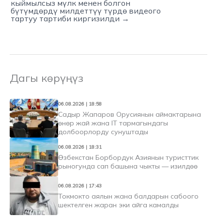
кыймылсыз мүлк менен болгон
бүтүмдөрдү милдеттүү түрдө видеого
тартуу тартиби киргизилди →
Дагы көрүңүз
06.08.2026 | 18:58
Садыр Жапаров Орусиянын аймактарына
өнөр жай жана IT тармагындагы
долбоорлорду сунуштады
06.08.2026 | 18:31
Өзбекстан Борбордук Азиянын туристтик
рыногунда сап башына чыкты — изилдөө
06.08.2026 | 17:43
Токмокто аялын жана балдарын сабоого
шектелген жаран эки айга камалды