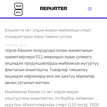
Skip
КЫР
to
РУС
content
Бишкекте чет элдик жаран мыйзамсыз спирт
ичимдиктерин жана тамеки саткан
15.05.2026 | 10:41
«Арча-Бешик» конушунда салык кызматынын
кызматкерлери 522 миң сомдон ашык суммага
акциздик продукцияларды мыйзамсыз жүгүртүү
фактысын аныкташты. Товарлар тиешелүү
акциздик маркалары жок же шектүү маркалар
менен сатылып жаткан.
Мыйзамсыз бизнести чет элдик жаран
уюштурганы аныкталган. Ал борбор калаанын
курулуш объектилеринде спирт (110 литр), 3500