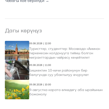
чабагы коё берилди →
Дагы көрүңүз
09.08.2026 | 12:00
Туристтер, студенттер: Москвада «Амина»
тиркемесин колдонууга тийиш болгон
мигранттардын чөйрөсү кеңейтилет
09.08.2026 | 11:00
Бишкектин 10-кичи районунун бир
бөлүгүндө суу убактылуу өчүрүлөт
09.08.2026 | 10:00
9-августка карата өлкөдөгү аба ырайынын
божомолу