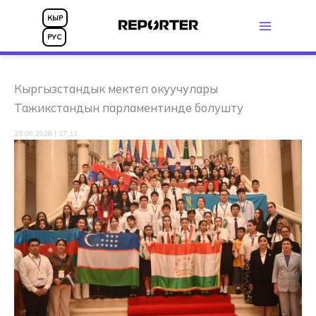
Skip
КЫР
to
РУС
content
Кыргызстандык мектеп окуучулары
Тажикстандын парламентинде болушту
25.06.2026 | 17:11