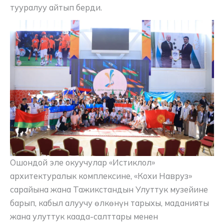
тууралуу айтып берди.
Ошондой эле окуучулар «Истиклол»
архитектуралык комплексине, «Кохи Навруз»
сарайына жана Тажикстандын Улуттук музейине
барып, кабыл алуучу өлкөнүн тарыхы, маданияты
жана улуттук каада-салттары менен