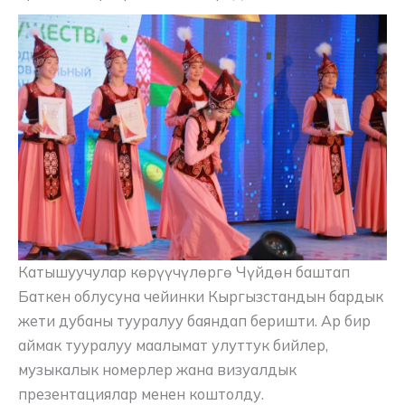
Катышуучулар көрүүчүлөргө Чүйдөн баштап
Баткен облусуна чейинки Кыргызстандын бардык
жети дубаны тууралуу баяндап беришти. Ар бир
аймак тууралуу маалымат улуттук бийлер,
музыкалык номерлер жана визуалдык
презентациялар менен коштолду.