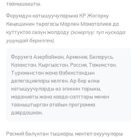
таанышышты.
Форумдун катышуучуларына КР Жогорку
Кеңешинин төрагасы Марлен Маматалиев да
куттуктоо сөзүн жолдоду
(эскертүү: түп нускада
ушундай берилген)
.
Форумга Азербайжан, Армения, Беларусь, 
Казакстан, Кыргызстан, Россия, Тажикстан, 
Түркмөнстан жана Өзбекстандын 
делегациялары келген. Ар бир өлкө 
катышуучуларды өз элинин тарыхы, 
маданияты жана каада-салттары менен 
тааныштырган атайын программа 
даярдашкан.
Расмий бөлүктөн тышкары, мектеп окуучулары