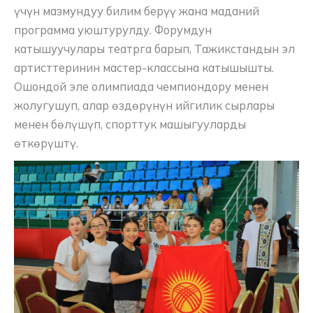
үчүн мазмундуу билим берүү жана маданий
программа уюштурулду. Форумдун
катышуучулары театрга барып, Тажикстандын эл
артисттеринин мастер-классына катышышты.
Ошондой эле олимпиада чемпиондору менен
жолугушуп, алар өздөрүнүн ийгилик сырлары
менен бөлүшүп, спорттук машыгууларды
өткөрүштү.