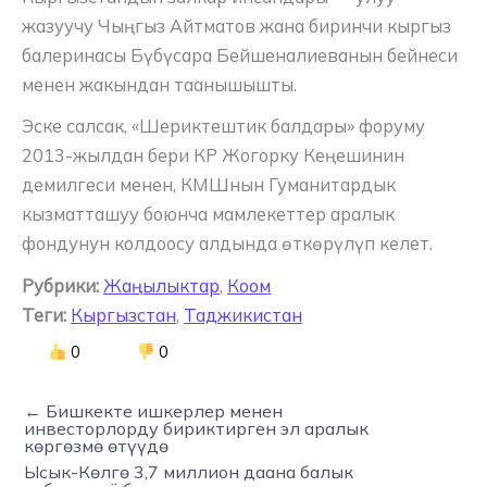
жазуучу Чыңгыз Айтматов жана биринчи кыргыз
балеринасы Бүбүсара Бейшеналиеванын бейнеси
менен жакындан таанышышты.
Эске салсак, «Шериктештик балдары» форуму
2013-жылдан бери КР Жогорку Кеңешинин
демилгеси менен, КМШнын Гуманитардык
кызматташуу боюнча мамлекеттер аралык
фондунун колдоосу алдында өткөрүлүп келет.
Рубрики:
Жаңылыктар
,
Коом
Теги:
Кыргызстан
,
Таджикистан
0
0
← Бишкекте ишкерлер менен
инвесторлорду бириктирген эл аралык
көргөзмө өтүүдө
Ысык-Көлгө 3,7 миллион даана балык