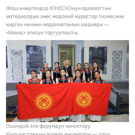
Жаш өнөрпоздор ЮНЕСКОнун адамзаттын
материалдык эмес маданий мурастар тизмесине
кирген көчмөн маданиятынын шедеври —
«Манас» эпосун тартуулашты.
Ошондой эле форумдун коноктору
Кыргызстандын залкар инсандары — улуу