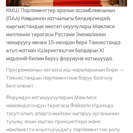
КМШ Парламенттер аралык ассамблеясынын
(ПАА) Кеңешинин катчылыгы билдиргендей,
кыргызстандык мектеп окуучулары Мажлиси
миллинин төрагасы Рустами Эмомалинин
чакыруусу менен 15-июндан бери Тажикстанда
өтүп жаткан «Шериктештик балдары» XI
маданий-билим берүү форумуна катышууда.
Программанын негизги иш-чараларынын бири —
Тажикстандын парламентине баруу болгону
белгиленет.
Форумдун катышуучуларын Мажлиси
намояндагондун төрагасы Файзали Идизода
тосуп алып, аларга мыйзам чыгаруу органынын
түзүмү, анын иштөө принциптери жана
мамлекетти өнүктүрүүдөгү парламенттин ролу