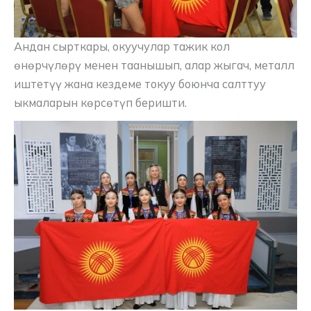
Андан сырткары, окуучулар тажик кол
өнөрчүлөрү менен таанышып, алар жыгач, металл
иштетүү жана кездеме токуу боюнча салттуу
ыкмаларын көрсөтүп беришти.