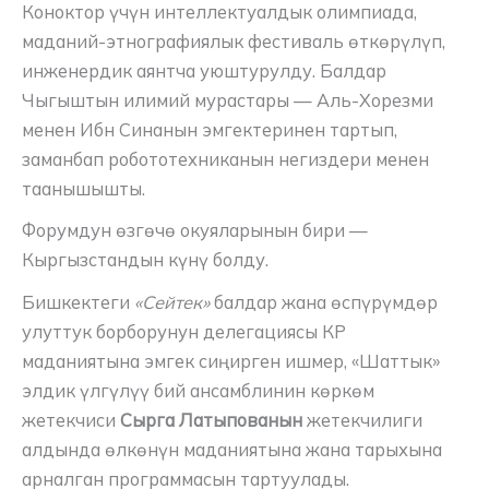
Коноктор үчүн интеллектуалдык олимпиада,
маданий-этнографиялык фестиваль өткөрүлүп,
инженердик аянтча уюштурулду. Балдар
Чыгыштын илимий мурастары — Аль-Хорезми
менен Ибн Синанын эмгектеринен тартып,
заманбап робототехниканын негиздери менен
таанышышты.
Форумдун өзгөчө окуяларынын бири —
Кыргызстандын күнү болду.
Бишкектеги
«Сейтек»
балдар жана өспүрүмдөр
улуттук борборунун делегациясы КР
маданиятына эмгек сиңирген ишмер, «Шаттык»
элдик үлгүлүү бий ансамблинин көркөм
жетекчиси
Сырга Латыпованын
жетекчилиги
алдында өлкөнүн маданиятына жана тарыхына
арналган программасын тартуулады.