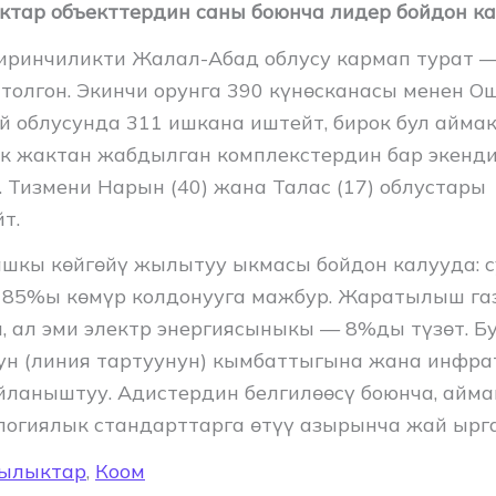
ктар объекттердин саны боюнча лидер бойдон ка
иринчиликти Жалал-Абад облусу кармап турат —
птолгон. Экинчи орунга 390 күнөсканасы менен О
й облусунда 311 ишкана иштейт, бирок бул аймак
к жактан жабдылган комплекстердин бар экенди
 Тизмени Нарын (40) жана Талас (17) облустары
т.
шкы көйгөйү жылытуу ыкмасы бойдон калууда: с
 85%ы көмүр колдонууга мажбур. Жаратылыш га
, ал эми электр энергиясыныкы — 8%ды түзөт. Б
н (линия тартуунун) кымбаттыгына жана инфра
йланыштуу. Адистердин белгилөөсү боюнча, айм
логиялык стандарттарга өтүү азырынча жай ырг
ылыктар
,
Коом