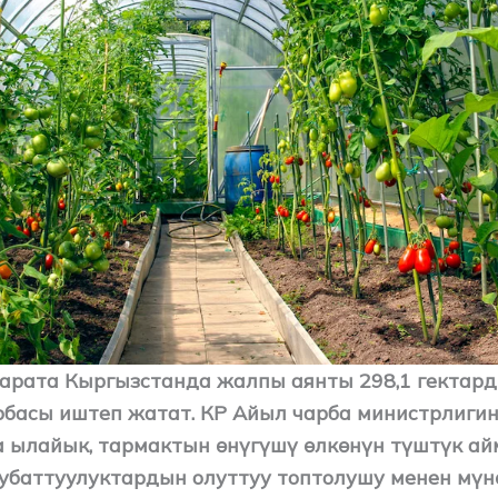
арата Кыргызстанда жалпы аянты 298,1 гектард
рбасы иштеп жатат. КР Айыл чарба министрлиги
 ылайык, тармактын өнүгүшү өлкөнүн түштүк а
убаттуулуктардын олуттуу топтолушу менен мүн