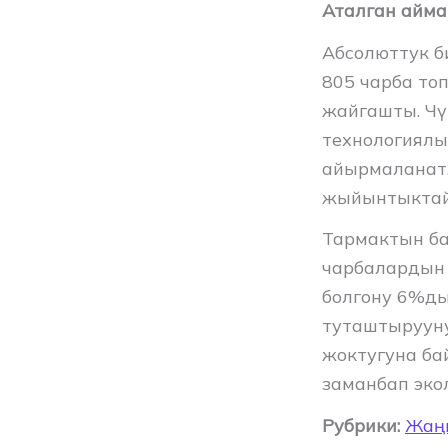
Аталган айма
Абсолюттук б
805 чарба то
жайгашты. Чү
технологиялы
айырмаланат.
жыйынтыктай
Тармактын ба
чарбалардын
болгону 6%ды
туташтырууну
жоктугуна ба
заманбап эко
Рубрики:
Жаң