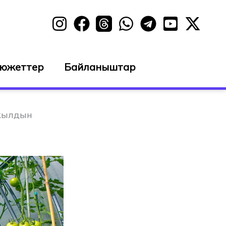
сюжеттер
Байланыштар
-жылдын