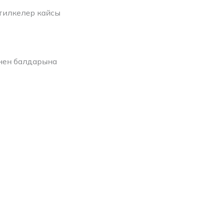
тилкелер кайсы
енен балдарына