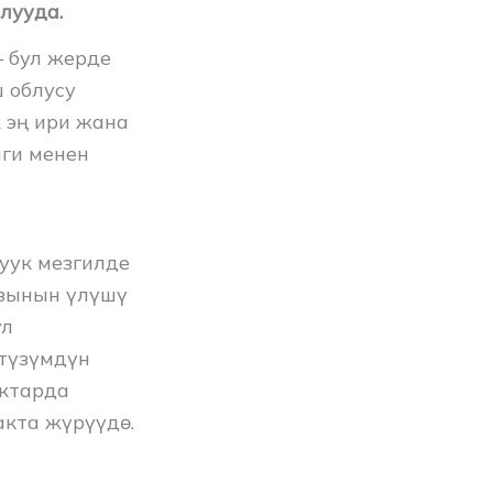
лууда.
 бул жерде
ш облусу
 эң ири жана
ги менен
уук мезгилде
зынын үлүшү
ул
түзүмдүн
актарда
акта жүрүүдө.