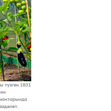
ы түзгөн 1831
нин
ймактарында
өздөлөт.