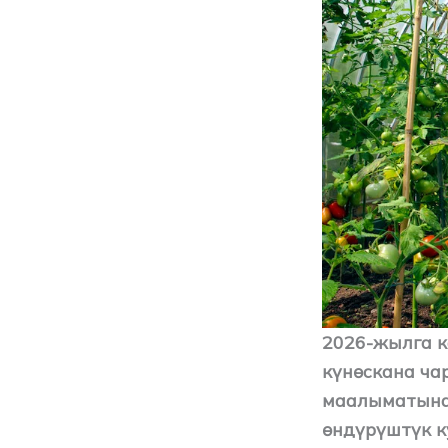
2026-жылга к
күнөскана ча
маалыматына
өндүрүштүк к