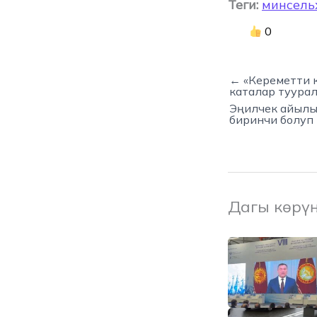
Теги:
минсель
0
← «Кереметти 
каталар туура
Эңилчек айылын
биринчи болуп
Дагы көрү