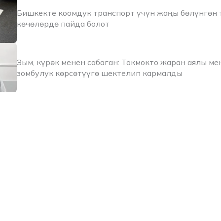
Бишкекте коомдук транспорт үчүн жаңы бөлүнгөн 
көчөлөрдө пайда болот
Зым, күрөк менен сабаган: Токмокто жаран аялы м
зомбулук көрсөтүүгө шектелип кармалды