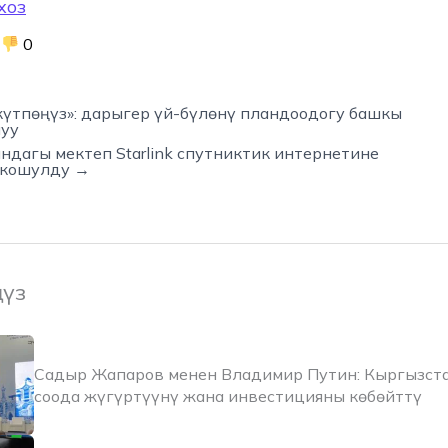
хоз
0
күтпөңүз»: дарыгер үй-бүлөнү пландоодогу башкы
луу
дагы мектеп Starlink спутниктик интернетине
 кошулду →
ңүз
Садыр Жапаров менен Владимир Путин: Кыргызста
соода жүгүртүүнү жана инвестицияны көбөйттү