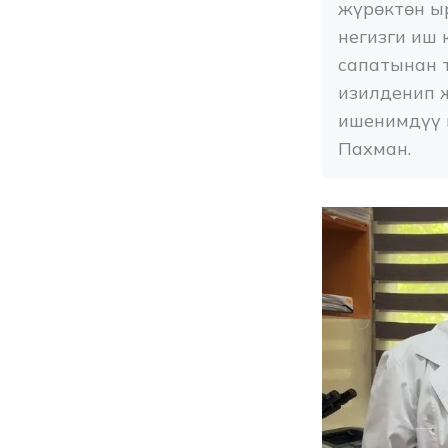
жүрөктөн ы
негизги иш 
сапатынан т
изилденип 
ишенимдүү 
Пахман.