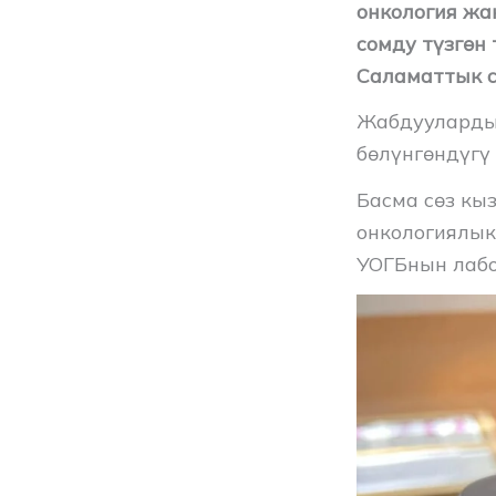
онкология жа
сомду түзгөн
Саламаттык с
Жабдууларды
бөлүнгөндүгү
Басма сөз кы
онкологиялык
УОГБнын лабо