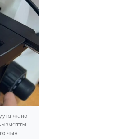
уга жана 
Кызматты 
о чын 