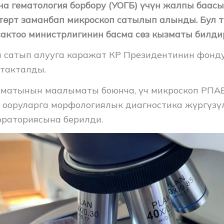
на гематология борбору (УОГБ) үчүн жалпы баасы
 төрт заманбап микроскоп сатылып алынды. Бул 
актоо министрлигинин басма сөз кызматы билди
 сатып алууга каражат КР Президентинин фонд
 такталды.
зматынын маалыматы боюнча, үч микроскоп РПАБ
 ооруларга морфологиялык диагностика жүргүзү
раториясына берилди.