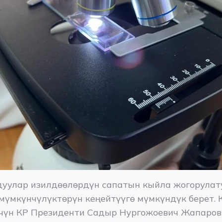
уулар изилдөөлөрдүн сапатын кыйла жогорулату
мүмкүнчүлүктөрүн кеңейтүүгө мүмкүндүк берет. 
үчүн КР Президенти Садыр Нургожоевич Жапаровг