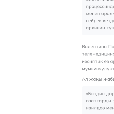
процессинд
менен арал
сейрек кез
архивин тү
Валентина П
телемедицин
кесиптик өз 
мүмкүнчүлүкт
Ал жаңы жабд
«Биздин дар
сааттарды ө
изилдөө мен