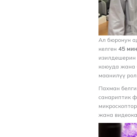
Ал бюронун 
келген
45 миң
изилдешерин 
коюуда жана 
маанилүү рол
Пахман белги
санариптик ф
микроскоптор
жана видеока