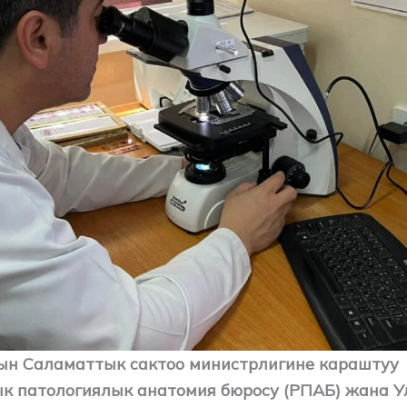
н Саламаттык сактоо министрлигине караштуу
к патологиялык анатомия бюросу (РПАБ) жана У