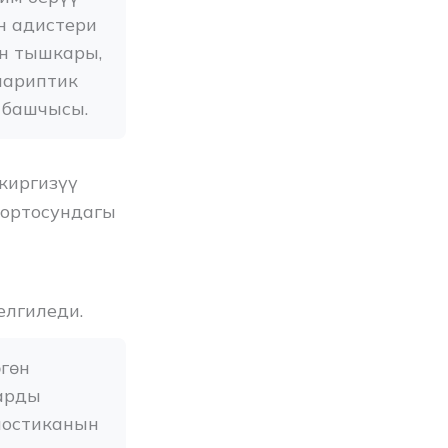
 адистери 
н тышкары, 
ариптик 
 башчысы.
киргизүү
ортосундагы
елгиледи.
гөн 
арды 
остиканын 