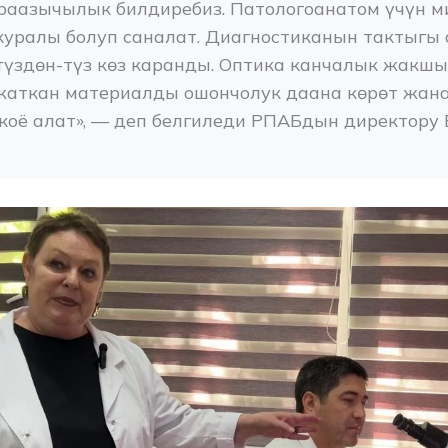
раазычылык билдиребиз. Патологоанатом үчүн ми
куралы болуп саналат. Диагностиканын тактыгы 
үздөн-түз көз каранды. Оптика канчалык жакшы б
жаткан материалды ошончолук даана көрөт жана
коё алат», — деп белгиледи РПАБдын директору 