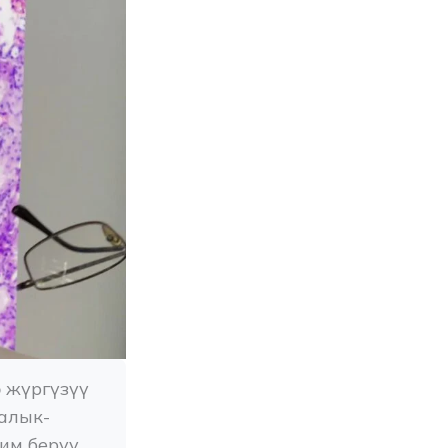
 жүргүзүү 
калык-
м берүү 