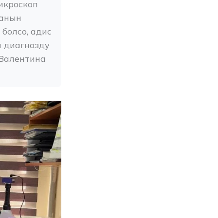
кроскоп 
анын 
олсо, адис 
 диагнозду 
Валентина 