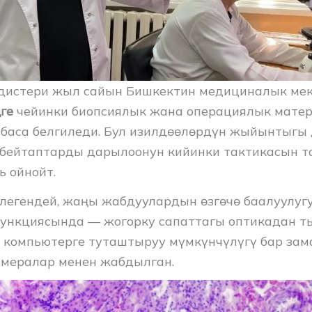
адистери жыл сайын Бишкектин медициналык ме
ге
чейинки биопсиялык жана операциялык мате
баса белгиледи. Бул изилдөөлөрдүн жыйынтыгы 
бейтаптарды дарылоонун кийинки тактикасын т
ь ойнойт.
легендей, жаңы жабдуулардын өзгөчө баалуулуг
ункциясында — жогорку сапаттагы оптикадан т
 компьютерге туташтыруу мүмкүнчүлүгү бар зам
мералар менен жабдылган.