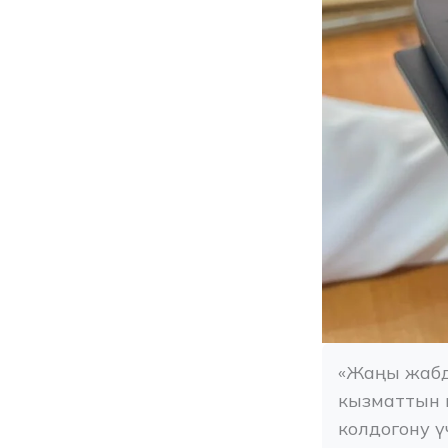
«Жаңы жабд
кызматтын 
колдогону 