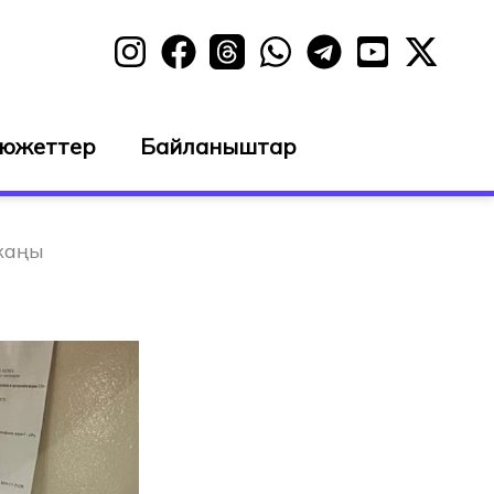
сюжеттер
Байланыштар
жаңы