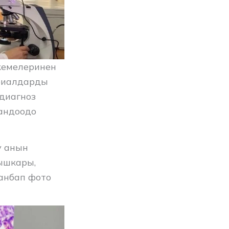
кемелеринен
риалдарды
диагноз
андоодо
у анын
ышкары,
анбап фото