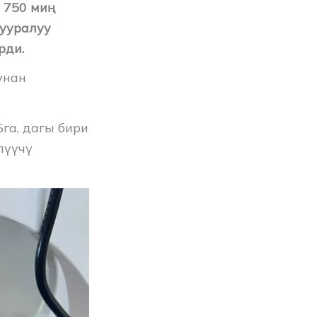
 750 миң
тууралуу
рди.
унан
га, дагы бири
лүүчү