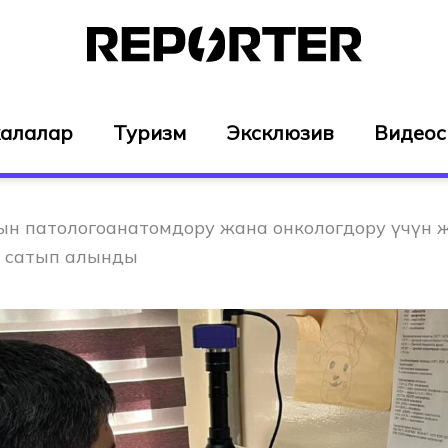
алалар
Туризм
Эксклюзив
Видео
н патологоанатомдору жана онкологдору үчүн 
р сатып алынды