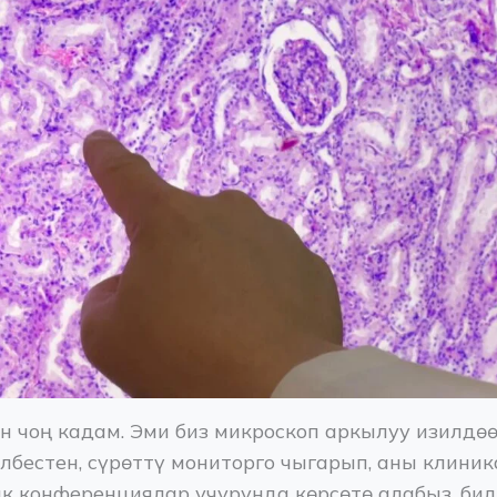
үн чоң кадам. Эми биз микроскоп аркылуу изилдөө
лбестен, сүрөттү мониторго чыгарып, аны клини
 конференциялар учурунда көрсөтө алабыз, били