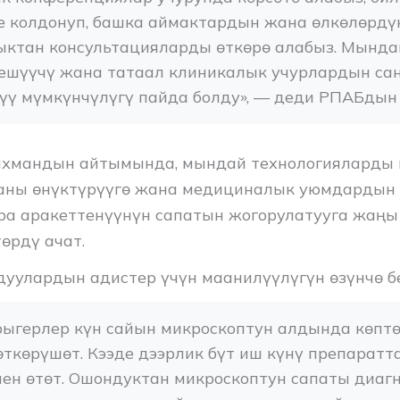
е колдонуп, башка аймактардын жана өлкөлөрдүн
ыктан консультацияларды өткөрө алабыз. Мында
дешүүчү жана татаал клиникалык учурлардын сан
зүү мүмкүнчүлүгү пайда болду», — деди РПАБдын
ахмандын айтымында, мындай технологияларды 
аны өнүктүрүүгө жана медициналык уюмдардын 
ара аракеттенүүнүн сапатын жогорулатууга жаңы
өрдү ачат.
уулардын адистер үчүн маанилүүлүгүн өзүнчө б
ыгерлер күн сайын микроскоптун алдында көптө
ткөрүшөт. Кээде дээрлик бүт иш күнү препаратт
ен өтөт. Ошондуктан микроскоптун сапаты диагн