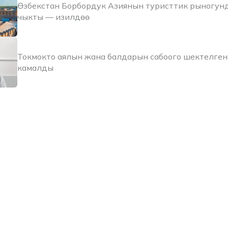
Өзбекстан Борбордук Азиянын туристтик рыногун
чыкты — изилдөө
Токмокто аялын жана балдарын сабоого шектелген
камалды