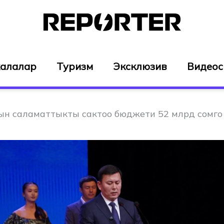
алалар
Туризм
Эксклюзив
Видео
н саламаттыкты сактоо бюджети 52 млрд сомго 