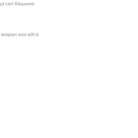
да сап башына
 жаран эки айга