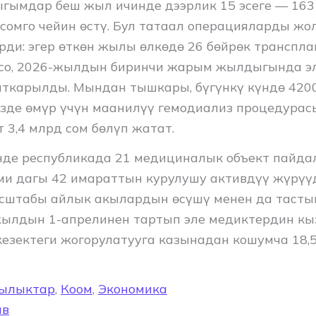
гымдар беш жыл ичинде дээрлик 15 эсеге — 16
 сомго чейин өстү. Бул татаал операцияларды жо
рди: эгер өткөн жылы өлкөдө 26 бөйрөк транспл
лсо, 2026-жылдын биринчи жарым жылдыгында э
аткарылды. Мындан тышкары, бүгүнкү күндө 420
изде өмүр үчүн маанилүү гемодиализ процедурас
 3,4 млрд сом бөлүп жатат.
де республикада 21 медициналык объект пайда
эми дагы 42 имараттын курулушу активдүү жүрү
сштабы айлык акылардын өсүшү менен да тасты
жылдын 1-апрелинен тартып эле медиктердин к
езектеги жогорулатууга казынадан кошумча 18,
ылыктар
,
Коом
,
Экономика
ав