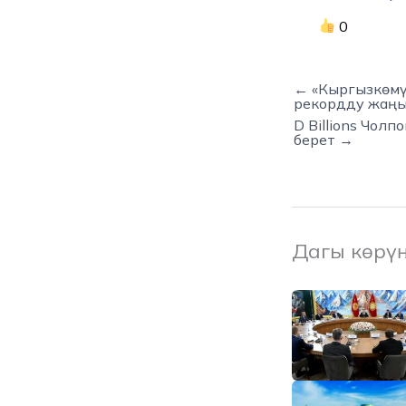
0
← «Кыргызкөмү
рекордду жаң
D Billions Чол
берет →
Дагы көрү