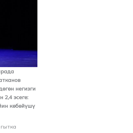
арада
атканов
өгөн негизги
2,4 эсеге:
йин көбөйүшү
агытка