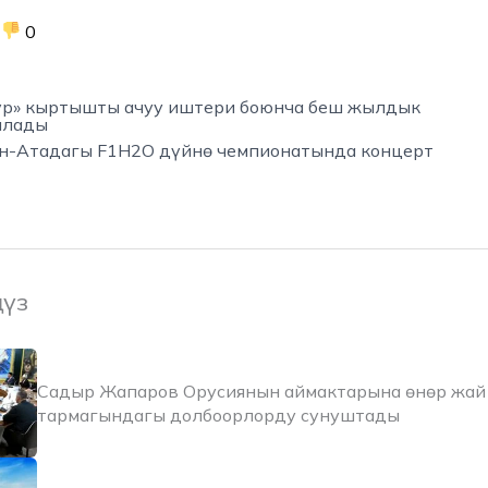
0
р» кыртышты ачуу иштери боюнча беш жылдык
ылады
пон-Атадагы F1H2O дүйнө чемпионатында концерт
ңүз
Садыр Жапаров Орусиянын аймактарына өнөр жай 
тармагындагы долбоорлорду сунуштады