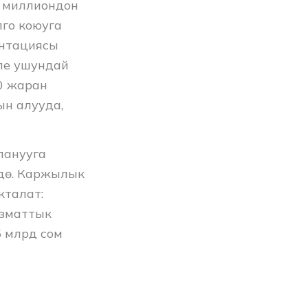
3 миллиондон
лго коюуга
антациясы
ле ушундай
0 жаран
ын алууда,
ланууга
үдө. Каржылык
кталат:
ызматтык
5 млрд сом