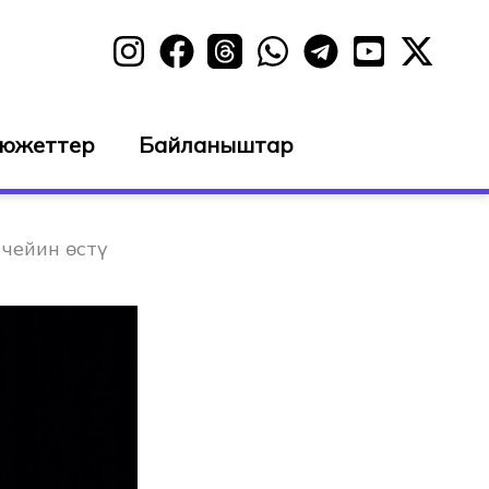
сюжеттер
Байланыштар
чейин өстү