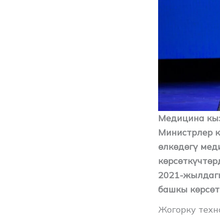
Медицина кыз
Министрлер к
өлкөдөгү мед
көрсөткүчтөр
2021-жылдагы
башкы көрсөт
Жогорку техн