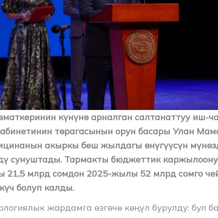
маткеринин күнүнө арналган салтанаттуу иш-ч
абинетинин төрагасынын орун басары Улан Мам
ицинанын акыркы беш жылдагы өнүгүүсүн мүнөзд
дү сунуштады. Тармакты бюджеттик каржылоонун 
 21,5 млрд сомдон 2025-жылы 52 млрд сомго че
күч болуп калды.
ологиялык жардамга өзгөчө көңүл бурулду: бул б