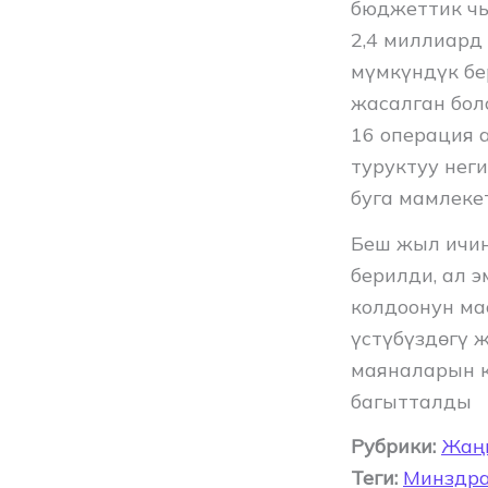
бюджеттик чы
2,4 миллиард
мүмкүндүк бе
жасалган бо
16 операция 
туруктуу нег
буга мамлекет
Беш жыл ичин
берилди, ал 
колдоонун ма
үстүбүздөгү 
маяналарын к
багытталды
Рубрики:
Жаң
Теги:
Минздр