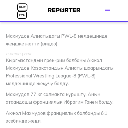
Skip
КЫР
to
РУС
content
Махмудов Алматыдагы PWL-8 мелдешинде
жеңишке жетти (видео)
25.02.2025 | 22:57
Кыргызстандын грек-рим балбаны Акжол
Махмудов Казакстандын Алматы шаарындагы
Professional Wrestling League-8 (PWL-8)
мелдешинде жеңүүчү болду.
Махмудов 77 кг салмакта күрөштү. Анын
атаандашы франциялык Ибрагим Ганем болду.
Акжол Махмудов франциялык балбанды 6:1
эсебинде жеңди.