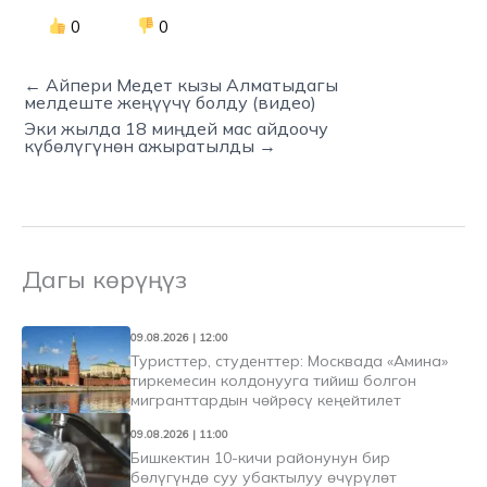
0
0
← Айпери Медет кызы Алматыдагы
мелдеште жеңүүчү болду (видео)
Эки жылда 18 миңдей мас айдоочу
күбөлүгүнөн ажыратылды →
Дагы көрүңүз
09.08.2026 | 12:00
Туристтер, студенттер: Москвада «Амина»
тиркемесин колдонууга тийиш болгон
мигранттардын чөйрөсү кеңейтилет
09.08.2026 | 11:00
Бишкектин 10-кичи районунун бир
бөлүгүндө суу убактылуу өчүрүлөт