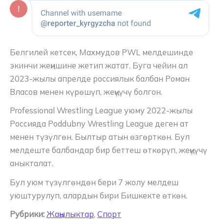
Белгилей кетсек, Махмудов PWL мелдешинде
экинчи жеңишине жетип жатат. Буга чейин ал
2023-жылы апрелде россиялык балбан Роман
Власов менен күрөшүп, жеңүүчү болгон.
Professional Wrestling League уюму 2022-жылы
Россияда Poddubny Wrestling League деген ат
менен түзүлгөн. Былтыр атын өзгөрткөн. Бул
мелдеште балбандар бир беттеш өткөрүп, жеңүүчү
аныкталат.
Бул уюм түзүлгөндөн бери 7 жолу мелдеш
уюштурулуп, алардын бири Бишкекте өткөн.
Рубрики:
Жаңылыктар
,
Спорт