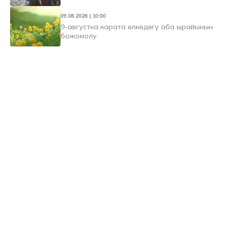
09.08.2026 | 10:00
9-августка карата өлкөдөгү аба ырайынын
божомолу