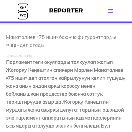
Skip
КЫР
to
РУС
content
Маматалиев «75 иши» боюнча фигуранттарды
«чөөлөр» деп атады
18.06.2026 | 14:51
Парламенттеги окуяларды талкуулап жатып,
Жогорку Кеңештин спикери Марлен Маматалиев
«75 иши» деп аталган кайрылуунун келип түшүшү
жана анын андан аркы кароосу менен
байланышкан процесстер боюнча соттук
териштирүүдө азыр да Жогорку Кеңештин
мурдагы жана азыркы депутаттарынын, ошондой
эле парламент аппаратынын кызматкерлеринин
ысымдары аталууда экенин белгиледи. Бул