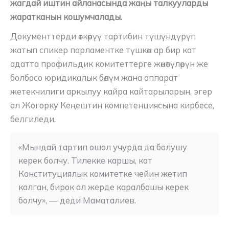
жагдай иштин айланасында жаңы талкууларды
жаратканын кошумчалады.
Документтерди өткөрүү тартибин түшүндүрүп
жатып спикер парламентке түшкөн ар бир кат
адатта профильдик комитеттерге жөнөтүлөрүн же
болбосо юридикалык бөлүм жана аппарат
жетекчилиги аркылуу кайра кайтарыларын, эгер
ал Жогорку Кеңештин компетенциясына кирбесе,
белгиледи.
«Мындай тартип ошол учурда да болушу 
керек болчу. Тилекке каршы, кат 
Конституциялык комитетке чейин жетип 
калган, бирок ал жерде каралбашы керек 
болчу», — деди Маматалиев.