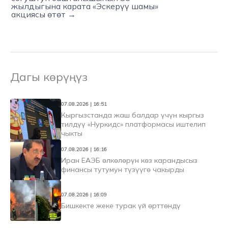
жылдыгына карата «Эскерүү шамы»
акциясы өтөт →
Дагы көрүңүз
07.08.2026 | 16:51
Кыргызстанда жаш балдар үчүн кыргыз
тилдүү «Нуркидс» платформасы иштелип
чыкты
07.08.2026 | 16:16
Иран ЕАЭБ өлкөлөрүн көз карандысыз
финансы тутумун түзүүгө чакырды
07.08.2026 | 16:09
Бишкекте жеке турак үй өрттөндү