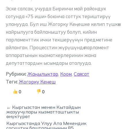
Эске салсак, учурда Биринчи май райондук
сотунда «75 иши» боюнча соттук териштирүү
уланууда. Бул иш Жогорку Кеңешке келип түшкөн
кайрылууга байланыштуу болуп, кийин
парламенттик ички текшерүүнүн предметине
айланган. Процесстин жүрүшүндө парламент
аппаратынын кызматкерлеринин жана
депутаттардын ысымдары аталууда.
Рубрики:
Жаңылыктар
,
Коом
,
Саясат
Теги:
Жогорку Кенеш
0
0
← Кыргызстан менен Кытайдын
жазуучулары кызматташтыкты
өнүктүрөт
Кыргызстанда Улуу Ата Мекендик
согуштун башталышынын 85