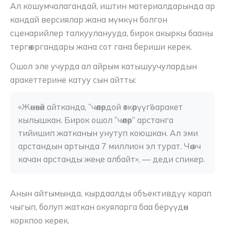
Ал кошумчалагандай, иштин материалдарында ар
кандай версиялар жана мүмкүн болгон
сценарийлер талкууланууда, бирок акыркы бааны
тергөө органдары жана сот гана бериши керек.
Ошол эле учурда ал айрым катышуучулардын
аракеттерине катуу сын айтты:
«Жөнөкөй айтканда, “чөөлөрдой өткөрүүгө” аракет 
кылышкан. Бирок ошол “чөөлөр” арстанга 
тийишип жатканын унутуп коюшкан. Ал эми 
арстандын артында 7 миллион эл турат. Чөө эч 
качан арстанды жеңе албайт», — деди спикер.
Анын айтымында, кырдаалды объективдүү карап
чыгып, болуп жаткан окуяларга баа берүүдөн
коркпоо керек.