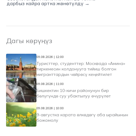
дарбыз кайра артка жөнөтүлдү →
Дагы көрүңүз
09.08.2026 | 12:00
Туристтер, студенттер: Москвада «Амина»
тиркемесин колдонууга тийиш болгон
мигранттардын чөйрөсү кеңейтилет
09.08.2026 | 11:00
Бишкектин 10-кичи районунун бир
бөлүгүндө суу убактылуу өчүрүлөт
09.08.2026 | 10:00
9-августка карата өлкөдөгү аба ырайынын
божомолу