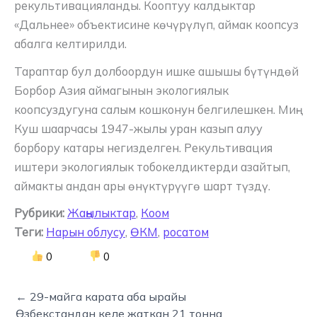
рекультивацияланды. Кооптуу калдыктар
«Дальнее» объектисине көчүрүлүп, аймак коопсуз
абалга келтирилди.
Тараптар бул долбоордун ишке ашышы бүтүндөй
Борбор Азия аймагынын экологиялык
коопсуздугуна салым кошконун белгилешкен. Миң-
Куш шаарчасы 1947-жылы уран казып алуу
борбору катары негизделген. Рекультивация
иштери экологиялык тобокелдиктерди азайтып,
аймакты андан ары өнүктүрүүгө шарт түздү.
Рубрики:
Жаңылыктар
,
Коом
Теги:
Нарын облусу
,
ӨКМ
,
росатом
0
0
← 29-майга карата аба ырайы
Өзбекстандан келе жаткан 21 тонна