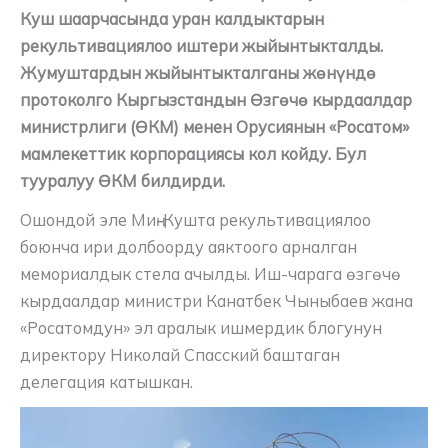
Куш шаарчасында уран калдыктарын
рекультивациялоо иштери жыйынтыкталды.
Жумуштардын жыйынтыкталганы жөнүндө
протоколго Кыргызстандын Өзгөчө кырдаалдар
министрлиги (ӨКМ) менен Орусиянын «Росатом»
мамлекеттик корпорациясы кол койду. Бул
тууралуу ӨКМ билдирди.
Ошондой эле Миң-Кушта рекультивациялоо
боюнча ири долбоорду аяктоого арналган
мемориалдык стела ачылды. Иш-чарага өзгөчө
кырдаалдар министри Канатбек Чыныбаев жана
«Росатомдун» эл аралык ишмердик блогунун
директору Николай Спасский баштаган
делегация катышкан.