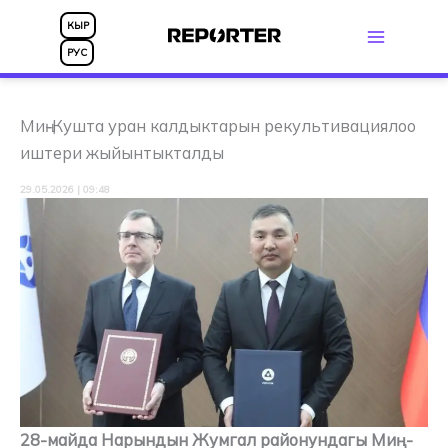
Skip
КЫР
to
РУС
content
Миң-Кушта уран калдыктарын рекультивациялоо
иштери жыйынтыкталды
29.05.2026 | 09:48
28-майда Нарындын Жумгал районундагы Миң-