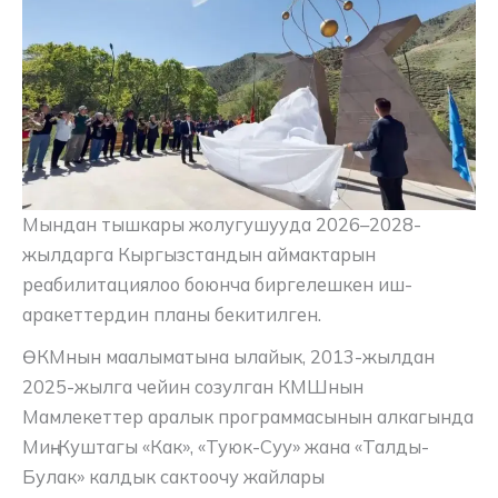
Мындан тышкары жолугушууда 2026–2028-
жылдарга Кыргызстандын аймактарын
реабилитациялоо боюнча биргелешкен иш-
аракеттердин планы бекитилген.
ӨКМнын маалыматына ылайык, 2013-жылдан
2025-жылга чейин созулган КМШнын
Мамлекеттер аралык программасынын алкагында
Миң-Куштагы «Как», «Туюк-Суу» жана «Талды-
Булак» калдык сактоочу жайлары