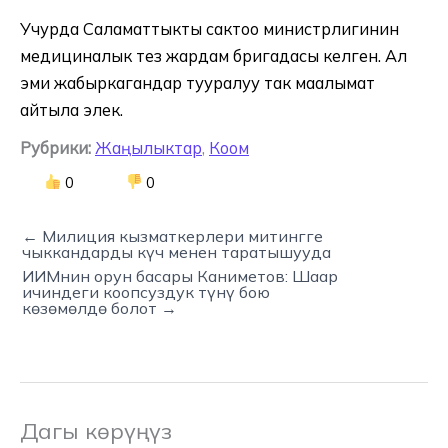
Учурда Саламаттыкты сактоо министрлигинин
медициналык тез жардам бригадасы келген. Ал
эми жабыркагандар тууралуу так маалымат
айтыла элек.
Рубрики:
Жаңылыктар
,
Коом
0
0
← Милиция кызматкерлери митингге
чыккандарды күч менен таратышууда
ИИМнин орун басары Каниметов: Шаар
ичиндеги коопсуздук түнү бою
көзөмөлдө болот →
Дагы көрүңүз