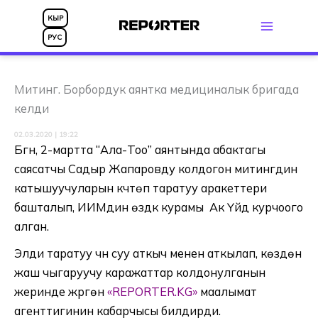
Skip
КЫР
to
РУС
content
Митинг. Борбордук аянтка медициналык бригада
келди
02.03.2020 | 19:22
Бүгүн, 2-мартта “Ала-Тоо” аянтында абактагы
саясатчы Садыр Жапаровду колдогон митингдин
катышуучуларын күчтөп таратуу аракеттери
башталып, ИИМдин өздүк курамы Ак Үйдү курчоого
алган.
Элди таратуу үчүн суу аткыч менен аткылап, көздөн
жаш чыгаруучу каражаттар колдонулганын
жеринде жүргөн
«REPORTER.KG»
маалымат
агенттигинин кабарчысы билдирди.