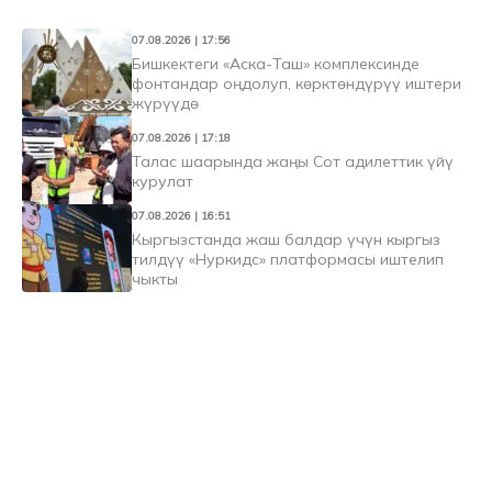
07.08.2026 | 17:56
Бишкектеги «Аска-Таш» комплексинде
фонтандар оңдолуп, көрктөндүрүү иштери
жүрүүдө
07.08.2026 | 17:18
Талас шаарында жаңы Сот адилеттик үйү
курулат
07.08.2026 | 16:51
Кыргызстанда жаш балдар үчүн кыргыз
тилдүү «Нуркидс» платформасы иштелип
чыкты