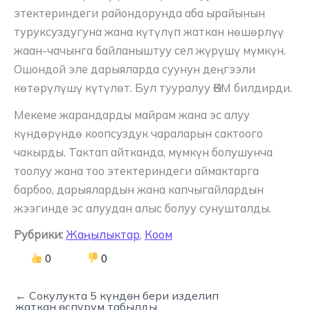
этектериндеги райондорунда аба ырайынын
туруксуздугуна жана күтүлүп жаткан нөшөрлүү
жаан-чачынга байланыштуу сел жүрүшү мүмкүн.
Ошондой эле дарыяларда суунун деңгээли
көтөрүлүшү күтүлөт. Бул тууралуу ӨКМ билдирди.
Мекеме жарандарды майрам жана эс алуу
күндөрүндө коопсуздук чараларын сактоого
чакырды. Тактап айтканда, мүмкүн болушунча
тоолуу жана тоо этектериндеги аймактарга
барбоо, дарыялардын жана капчыгайлардын
жээгинде эс алуудан алыс болуу сунушталды.
Рубрики:
Жаңылыктар
,
Коом
0
0
← Сокулукта 5 күндөн бери изделип
жаткан өспүрүм табылды