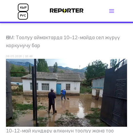
Skip
КЫР
to
РУС
content
ӨКМ: Тоолуу аймактарда 10–12-майда сел жүрүү
коркунучу бар
08.05.2026 | 16:46
10-12-май күндөрү өлкөнүн тоолуу жана тоо