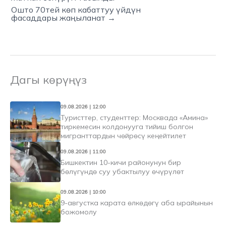
Ошто 70тей көп кабаттуу үйдүн
фасаддары жаңыланат →
Дагы көрүңүз
09.08.2026 | 12:00
Туристтер, студенттер: Москвада «Амина»
тиркемесин колдонууга тийиш болгон
мигранттардын чөйрөсү кеңейтилет
09.08.2026 | 11:00
Бишкектин 10-кичи районунун бир
бөлүгүндө суу убактылуу өчүрүлөт
09.08.2026 | 10:00
9-августка карата өлкөдөгү аба ырайынын
божомолу