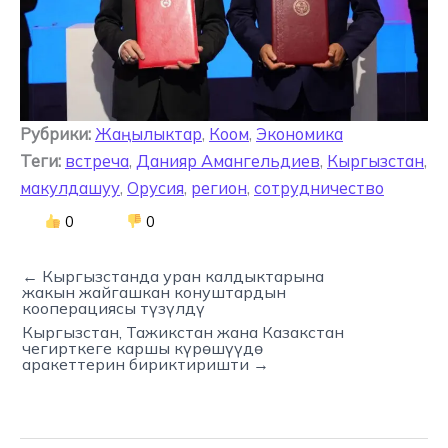
Рубрики:
Жаңылыктар
,
Коом
,
Экономика
Теги:
встреча
,
Данияр Амангельдиев
,
Кыргызстан
,
макулдашуу
,
Орусия
,
регион
,
сотрудничество
0
0
← Кыргызстанда уран калдыктарына
жакын жайгашкан конуштардын
кооперациясы түзүлдү
Кыргызстан, Тажикстан жана Казакстан
чегирткеге каршы күрөшүүдө
аракеттерин бириктиришти →