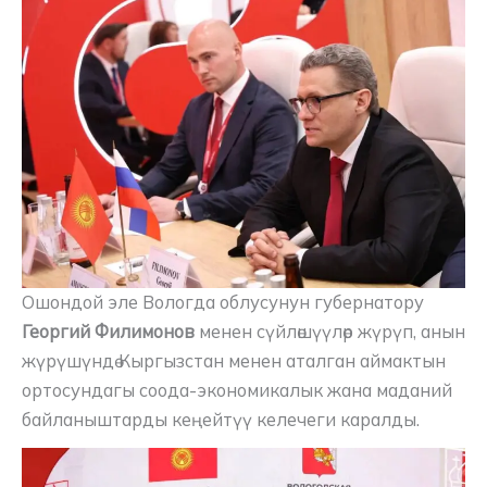
Ошондой эле Вологда облусунун губернатору
Георгий Филимонов
менен сүйлөшүүлөр жүрүп, анын
жүрүшүндө Кыргызстан менен аталган аймактын
ортосундагы соода-экономикалык жана маданий
байланыштарды кеңейтүү келечеги каралды.