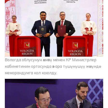
Вологда облусунун өкмөтү менен КР Министрлер
кабинетинин ортосунда өз ара түшүнүшүү жөнүндө
меморандумга кол коюлду.