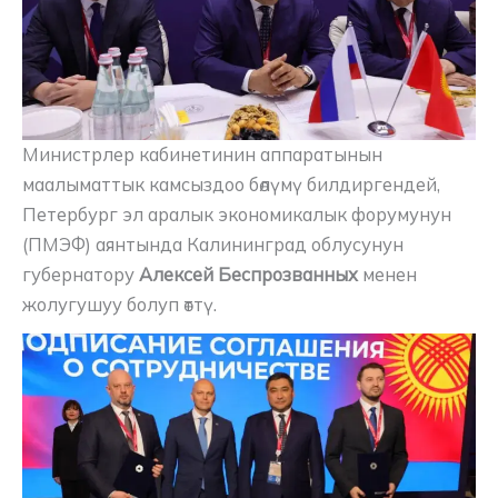
Министрлер кабинетинин аппаратынын
маалыматтык камсыздоо бөлүмү билдиргендей,
Петербург эл аралык экономикалык форумунун
(ПМЭФ) аянтында Калининград облусунун
губернатору
Алексей Беспрозванных
менен
жолугушуу болуп өттү.