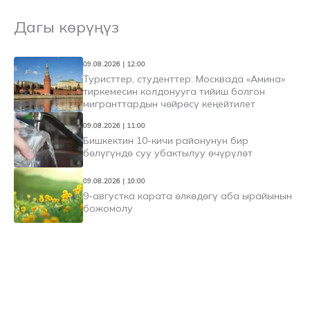
Дагы көрүңүз
09.08.2026 | 12:00
Туристтер, студенттер: Москвада «Амина»
тиркемесин колдонууга тийиш болгон
мигранттардын чөйрөсү кеңейтилет
09.08.2026 | 11:00
Бишкектин 10-кичи районунун бир
бөлүгүндө суу убактылуу өчүрүлөт
09.08.2026 | 10:00
9-августка карата өлкөдөгү аба ырайынын
божомолу