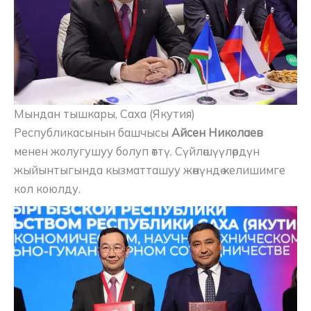
Мындан тышкары, Саха (Якутия)
Республикасынын башчысы
Айсен Николаев
менен жолугушуу болуп өттү. Сүйлөшүүлөрдүн
жыйынтыгында кызматташуу жөнүндө келишимге
кол коюлду.