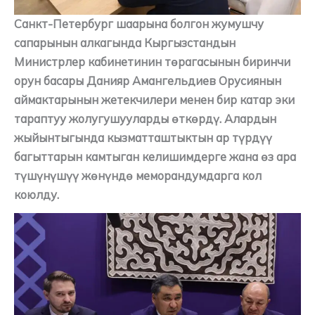
Санкт-Петербург шаарына болгон жумушчу
сапарынын алкагында Кыргызстандын
Министрлер кабинетинин төрагасынын биринчи
орун басары Данияр Амангельдиев Орусиянын
аймактарынын жетекчилери менен бир катар эки
тараптуу жолугушууларды өткөрдү. Алардын
жыйынтыгында кызматташтыктын ар түрдүү
багыттарын камтыган келишимдерге жана өз ара
түшүнүшүү жөнүндө меморандумдарга кол
коюлду.