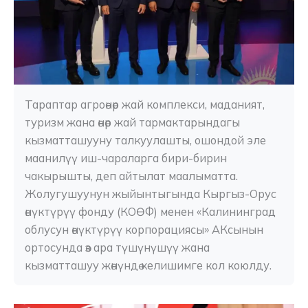
Тараптар агроөнөр жай комплекси, маданият, 
туризм жана өнөр жай тармактарындагы 
кызматташууну талкуулашты, ошондой эле 
маанилүү иш-чараларга бири-бирин 
чакырышты, деп айтылат маалыматта. 
Жолугушуунун жыйынтыгында Кыргыз-Орус 
өнүктүрүү фонду (КОӨФ) менен «Калининград 
облусун өнүктүрүү корпорациясы» АКсынын 
ортосунда өз ара түшүнүшүү жана 
кызматташуу жөнүндө келишимге кол коюлду.