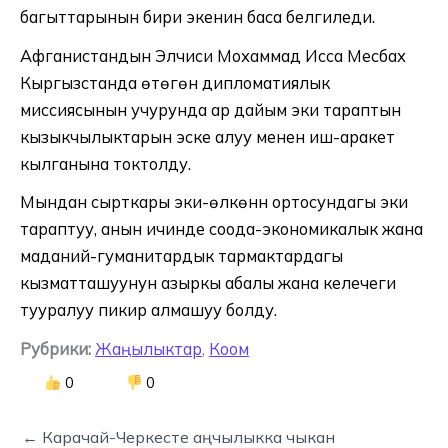
багыттарынын бири экенин баса белгиледи.
Афганистандын Элчиси Мохаммад Исса Месбах
Кыргызстанда өтөгөн дипломатиялык
миссиясынын учурунда ар дайым эки тараптын
кызыкчылыктарын эске алуу менен иш-аракет
кылганына токтолду.
Мындан сырткары эки-өлкөнүн ортосундагы эки
тараптуу, анын ичинде соода-экономикалык жана
маданий-гуманитардык тармактардагы
кызматташуунун азыркы абалы жана келечеги
тууралуу пикир алмашуу болду.
Рубрики:
Жаңылыктар
,
Коом
0
0
← Карачай-Черкесте аңчылыкка чыкан