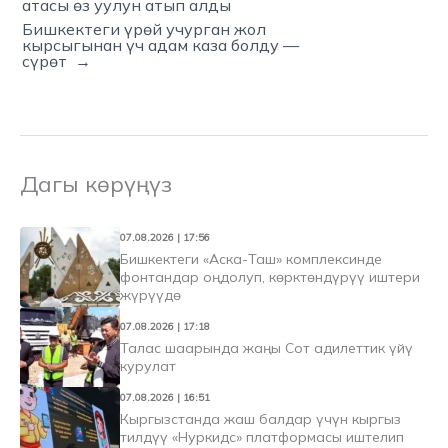
атасы өз уулун атып алды
Бишкектеги үрөй учурган жол
кырсыгынан үч адам каза болду —
сүрөт →
Дагы көрүңүз
07.08.2026 | 17:56
Бишкектеги «Аска-Таш» комплексинде
фонтандар оңдолуп, көрктөндүрүү иштери
жүрүүдө
07.08.2026 | 17:18
Талас шаарында жаңы Сот адилеттик үйү
курулат
07.08.2026 | 16:51
Кыргызстанда жаш балдар үчүн кыргыз
тилдүү «Нуркидс» платформасы иштелип