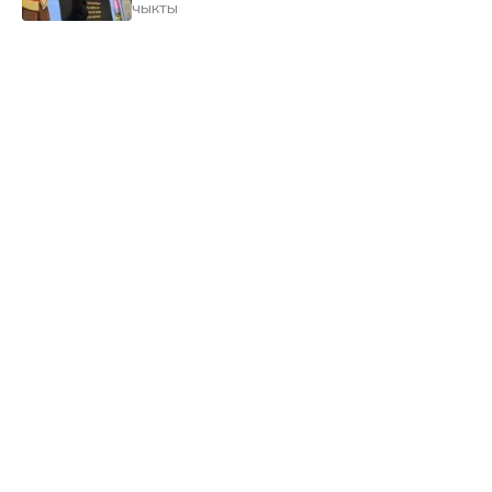
чыкты