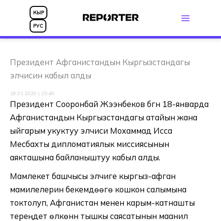
Skip
КЫР
to
РУС
content
Президент Афганистандын Кыргызстандагы
элчисин кабыл алды
18.01.2020 | 15:40
Президент Сооронбай Жээнбеков бүгүн 18-январда
Афганистандын Кыргызстандагы атайын жана
ыйгарым укуктуу элчиси Мохаммад Исса
Месбахты дипломатиялык миссиясынын
аякташына байланыштуу кабыл алды.
Мамлекет башчысы элчиге кыргыз-афган
мамилелерин бекемдөөгө кошкон салымына
токтолуп, Афганистан менен карым-катнашты
тереңдетүү өлкөнүн тышкы саясатынын маанилүү