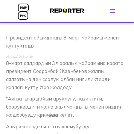
Skip
КЫР
to
РУС
content
Президент айымдарды 8-март майрамы менен
куттуктады
08.03.2020 | 14:29
8-март аялдардын Эл аралык майрамына карата
президент Сооронбай Жээнбеков жалпы
аялзатына ден соолук, албан ийгиликтерди
каалап, куттуктоо жолдоду.
“Аялзаты ар дайым аруулугу, назиктиги,
боорукердиги жана акылмандыгы менен биздин
жашообузду көрккө бөлөп келет.
Азыркы кезде аялзаты коомубуздун