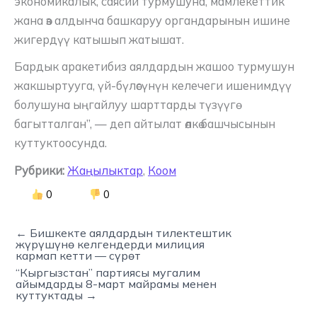
экономикалык, саясий турмушуна, мамлекеттик
жана өз алдынча башкаруу органдарынын ишине
жигердүү катышып жатышат.
Бардык аракетибиз аялдардын жашоо турмушун
жакшыртууга, үй-бүлөсүнүн келечеги ишенимдүү
болушуна ыңгайлуу шарттарды түзүүгө
багытталган”, — деп айтылат өлкө башчысынын
куттуктоосунда.
Рубрики:
Жаңылыктар
,
Коом
0
0
← Бишкекте аялдардын тилектештик
жүрүшүнө келгендерди милиция
кармап кетти — сүрөт
“Кыргызстан” партиясы мугалим
айымдарды 8-март майрамы менен
куттуктады →