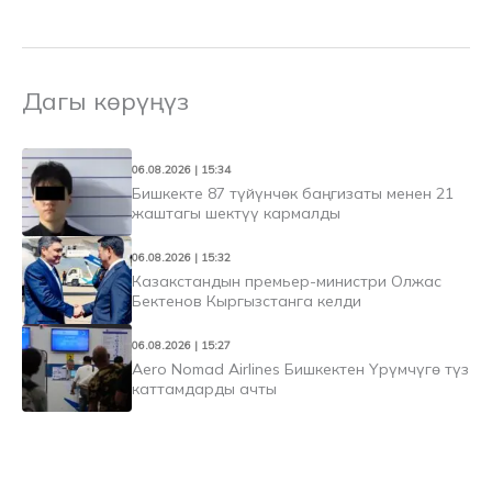
Дагы көрүңүз
06.08.2026 | 15:34
Бишкекте 87 түйүнчөк баңгизаты менен 21
жаштагы шектүү кармалды
06.08.2026 | 15:32
Казакстандын премьер-министри Олжас
Бектенов Кыргызстанга келди
06.08.2026 | 15:27
Aero Nomad Airlines Бишкектен Үрүмчүгө түз
каттамдарды ачты