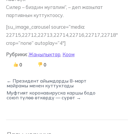
Силер – биздин мугалим”, – деп жазылат
партиянын куттуктоосу.
[su_image_carousel source=”media:
22715,22712,22713,22714,22716,22717,22718″
crop=”none” autoplay=”4″]
Рубрики:
Жаңылыктар
,
Коом
0
0
← Президент айымдарды 8-март
майрамы менен куттуктады
Муфтият коронавируска каршы бодо
союп түлөө өткөрдү — сүрөт →