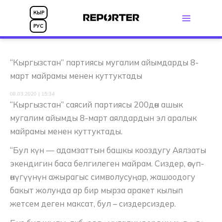
Skip
КЫР
to
РУС
content
“Кыргызстан” партиясы мугалим айымдарды 8-
март майрамы менен куттуктады
08.03.2020 | 15:34
“Кыргызстан” саясий партиясы 200дөн ашык
мугалим айымды 8-март аялдардын эл аралык
майрамы менен куттуктады.
“Бул күн — адамзаттын башкы кооздугу Аялзаты
экендигин баса белгилеген майрам. Сиздер, өсүп-
өнүгүүнүн ажырагыс символусуңар, жашоодогу
бакыт жолунда ар бир мырза аракет кылып
жетсем деген максат, бул – сиздерсиздер.