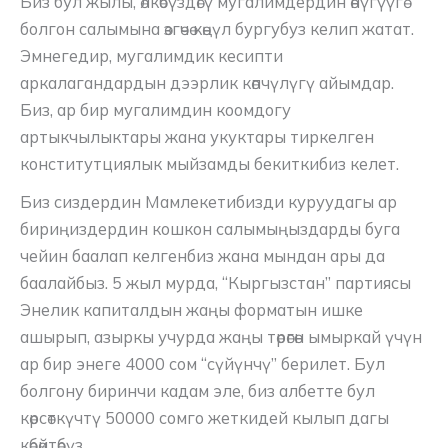
Биз бул жылы, өлкөбүздөгү мугалимдердин өнүгүүгө
болгон салымына өзгөчө көңүл бургубуз келип жатат.
Эмнегедир, мугалимдик кесипти
аркалагандардын дээрлик көпчүлүгү айымдар.
Биз, ар бир мугалимдин коомдогу
артыкчылыктары жана укуктары тиркелген
конститутциялык мыйзамды бекиткибиз келет.
Биз сиздердин Мамлекетибизди куруудагы ар
бириңиздердин кошкон салымыңыздарды буга
чейин баалап келгенбиз жана мындан ары да
баалайбыз. 5 жыл мурда, “Кыргызстан” партиясы
Энелик капиталдын жаңы форматын ишке
ашырып, азыркы учурда жаңы төрөгөн ымыркай үчүн
ар бир энеге 4000 сом “сүйүнчү” берилет. Бул
болгону биринчи кадам эле, биз албетте бул
көрсөткүчтү 50000 сомго жеткидей кылып дагы
көбөйтөбүз.