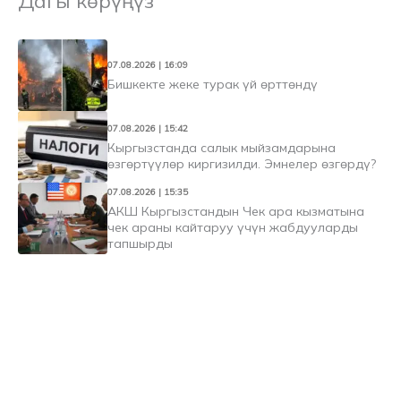
Дагы көрүңүз
07.08.2026 | 16:09
Бишкекте жеке турак үй өрттөндү
07.08.2026 | 15:42
Кыргызстанда салык мыйзамдарына
өзгөртүүлөр киргизилди. Эмнелер өзгөрдү?
07.08.2026 | 15:35
АКШ Кыргызстандын Чек ара кызматына
чек араны кайтаруу үчүн жабдууларды
тапшырды