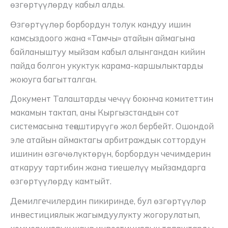
өзгөртүүлөрдү кабыл алды.
Өзгөртүүлөр борбордун толук кандуу ишин
камсыздоого жана «Тамчы» атайын аймагына
байланыштуу мыйзам кабыл алынгандан кийин
пайда болгон укуктук карама-каршылыктарды
жоюуга багытталган.
Документ Талаштарды чечүү боюнча комитеттин
макамын тактап, аны Кыргызстандын сот
системасына теңештирүүгө жол бербейт. Ошондой
эле атайын аймактагы арбитраждык соттордун
ишинин өзгөчөлүктөрүн, борбордун чечимдерин
аткаруу тартибин жана тиешелүү мыйзамдарга
өзгөртүүлөрдү камтыйт.
Демилгечилердин пикиринде, бул өзгөртүүлөр
инвестициялык жагымдуулукту жогорулатып,