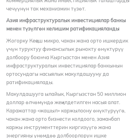
коммерциялык жана инвестициялык талаштарды
чечүүнүн так механизмин түзөт.
Азия инфраструктуралык инвестициялар банкы
менен түзүлгөн келишим ратификацияланды
Жогорку Кеңеш микро, чакан жана орто ишкердик
үчүн туруктуу финансылык рынокту өнүктүрүү
долбоору боюнча Кыргызстан менен Азия
инфраструктуралык инвестициялар банкынын
ортосундагы насыялык макулдашууну да
ратификациялады.
Макулдашууга ылайык, Кыргызстан 50 миллион
доллар өлчөмүндө жеңилдетилген насыя алат.
Каражаттар «жашыл» каржылоону өнүктүрүүгө,
чакан жана орто бизнести колдоого, заманбап
каржы инструменттерин киргизүүгө жана
энергияны үнөмдөө долбоорлорун ишке