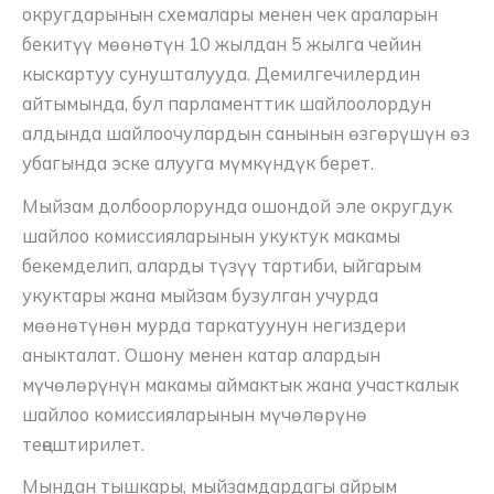
округдарынын схемалары менен чек араларын
бекитүү мөөнөтүн 10 жылдан 5 жылга чейин
кыскартуу сунушталууда. Демилгечилердин
айтымында, бул парламенттик шайлоолордун
алдында шайлоочулардын санынын өзгөрүшүн өз
убагында эске алууга мүмкүндүк берет.
Мыйзам долбоорлорунда ошондой эле округдук
шайлоо комиссияларынын укуктук макамы
бекемделип, аларды түзүү тартиби, ыйгарым
укуктары жана мыйзам бузулган учурда
мөөнөтүнөн мурда таркатуунун негиздери
аныкталат. Ошону менен катар алардын
мүчөлөрүнүн макамы аймактык жана участкалык
шайлоо комиссияларынын мүчөлөрүнө
теңештирилет.
Мындан тышкары, мыйзамдардагы айрым