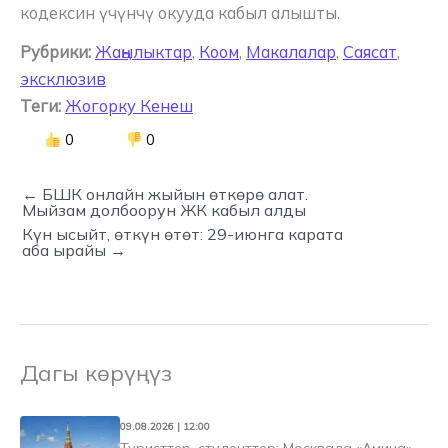
кодексин үчүнчү окууда кабыл алышты.
Рубрики:
Жаңылыктар
,
Коом
,
Макалалар
,
Саясат
,
эксклюзив
Теги:
Жогорку Кенеш
0
0
← БШК онлайн жыйын өткөрө алат.
Мыйзам долбоорун ЖК кабыл алды
Күн ысыйт, өткүн өтөт: 29-июнга карата
аба ырайы →
Дагы көрүңүз
09.08.2026 | 12:00
Туристтер, студенттер: Москвада «Амина»