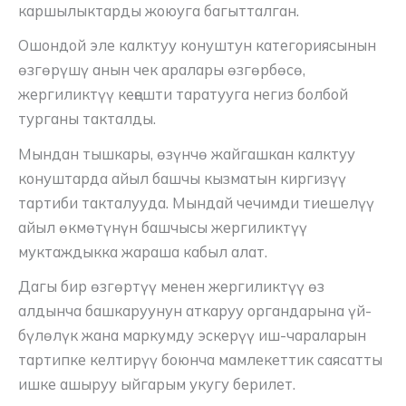
каршылыктарды жоюуга багытталган.
Ошондой эле калктуу конуштун категориясынын
өзгөрүшү анын чек аралары өзгөрбөсө,
жергиликтүү кеңешти таратууга негиз болбой
турганы такталды.
Мындан тышкары, өзүнчө жайгашкан калктуу
конуштарда айыл башчы кызматын киргизүү
тартиби такталууда. Мындай чечимди тиешелүү
айыл өкмөтүнүн башчысы жергиликтүү
муктаждыкка жараша кабыл алат.
Дагы бир өзгөртүү менен жергиликтүү өз
алдынча башкаруунун аткаруу органдарына үй-
бүлөлүк жана маркумду эскерүү иш-чараларын
тартипке келтирүү боюнча мамлекеттик саясатты
ишке ашыруу ыйгарым укугу берилет.