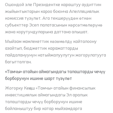
Ошондой эле Президентке караштуу аудиттин
жыйынтыктарын кароо боюнча Апелляциялык
комиссия түзүлөт. Ага текшерүүдөн өткөн
субъекттер Эсеп палатасынын көрсөтмөлөрүнө
жана корутундуларына даттана алышат.
Мыйзам мамлекеттик көзөмөлдү кайталоону
азайтып, бюджеттик каражаттарды
пайдалануунун натыйжалуулугун жогорулатууга
багытталган.
«Тамчы» атайын аймагындагы талаштарды чечүү
борборунун ишине шарт түзүлөт
Жогорку Кеңеш «Тамчы» атайын финансылык
инвестициялык аймагындагы Эл аралык
талаштарды чечүү борборунун ишине
байланыштуу бир катар мыйзамдарга