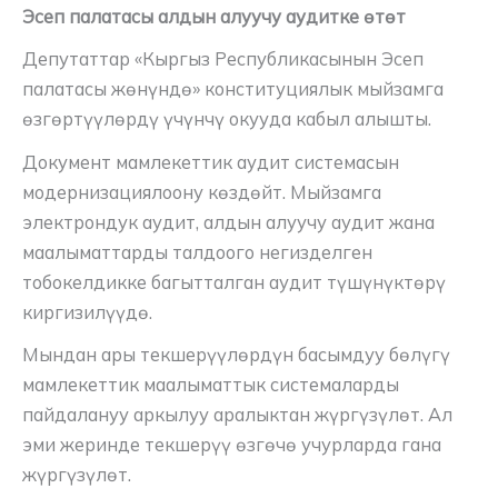
Эсеп палатасы алдын алуучу аудитке өтөт
Депутаттар «Кыргыз Республикасынын Эсеп
палатасы жөнүндө» конституциялык мыйзамга
өзгөртүүлөрдү үчүнчү окууда кабыл алышты.
Документ мамлекеттик аудит системасын
модернизациялоону көздөйт. Мыйзамга
электрондук аудит, алдын алуучу аудит жана
маалыматтарды талдоого негизделген
тобокелдикке багытталган аудит түшүнүктөрү
киргизилүүдө.
Мындан ары текшерүүлөрдүн басымдуу бөлүгү
мамлекеттик маалыматтык системаларды
пайдалануу аркылуу аралыктан жүргүзүлөт. Ал
эми жеринде текшерүү өзгөчө учурларда гана
жүргүзүлөт.