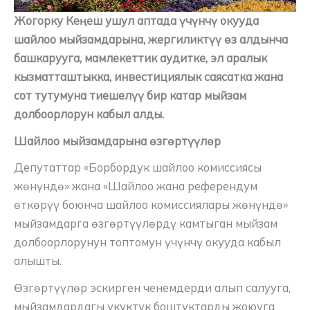
Жогорку Кеңеш ушул аптада үчүнчү окууда
шайлоо мыйзамдарына, жергиликтүү өз алдынча
башкарууга, мамлекеттик аудитке, эл аралык
кызматташтыкка, инвестициялык саясатка жана
сот тутумуна тиешелүү бир катар мыйзам
долбоорлорун кабыл алды.
Шайлоо мыйзамдарына өзгөртүүлөр
Депутаттар «Борбордук шайлоо комиссиясы
жөнүндө» жана «Шайлоо жана референдум
өткөрүү боюнча шайлоо комиссиялары жөнүндө»
мыйзамдарга өзгөртүүлөрдү камтыган мыйзам
долбоорлорунун топтомун үчүнчү окууда кабыл
алышты.
Өзгөртүүлөр эскирген ченемдерди алып салууга,
мыйзамдардагы укуктук боштуктарды жоюуга