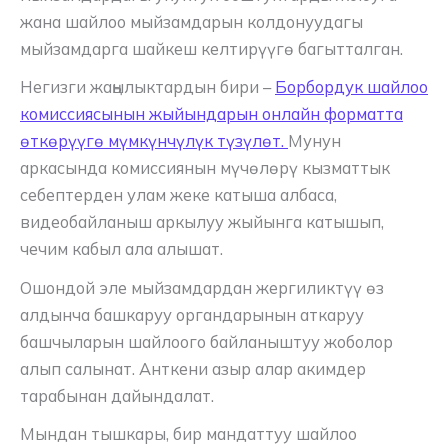
жана шайлоо мыйзамдарын колдонуудагы
мыйзамдарга шайкеш келтирүүгө багытталган.
Негизги жаңылыктардын бири –
Борбордук шайлоо
комиссиясынын жыйындарын онлайн форматта
өткөрүүгө мүмкүнчүлүк түзүлөт.
Мунун
аркасында комиссиянын мүчөлөрү кызматтык
себептерден улам жеке катыша албаса,
видеобайланыш аркылуу жыйынга катышып,
чечим кабыл ала алышат.
Ошондой эле мыйзамдардан жергиликтүү өз
алдынча башкаруу органдарынын аткаруу
башчыларын шайлоого байланыштуу жоболор
алып салынат. Анткени азыр алар акимдер
тарабынан дайындалат.
Мындан тышкары, бир мандаттуу шайлоо