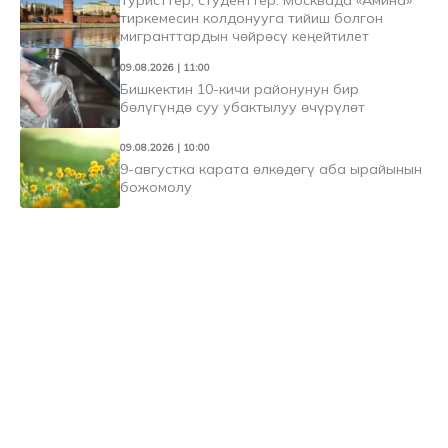
тиркемесин колдонууга тийиш болгон
мигранттардын чөйрөсү кеңейтилет
09.08.2026 | 11:00
Бишкектин 10-кичи районунун бир
бөлүгүндө суу убактылуу өчүрүлөт
09.08.2026 | 10:00
9-августка карата өлкөдөгү аба ырайынын
божомолу