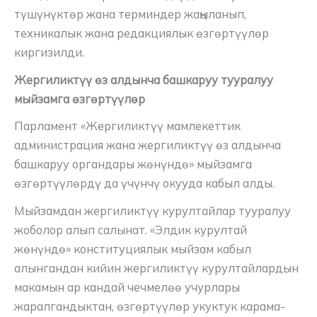
түшүнүктөр жана терминдер жаңыланып,
техникалык жана редакциялык өзгөртүүлөр
киргизилди.
Жергиликтүү өз алдынча башкаруу тууралуу
мыйзамга өзгөртүүлөр
Парламент «Жергиликтүү мамлекеттик
администрация жана жергиликтүү өз алдынча
башкаруу органдары жөнүндө» мыйзамга
өзгөртүүлөрдү да үчүнчү окууда кабыл алды.
Мыйзамдан жергиликтүү курултайлар тууралуу
жоболор алып салынат. «Элдик курултай
жөнүндө» конституциялык мыйзам кабыл
алынгандан кийин жергиликтүү курултайлардын
макамын ар кандай чечмелөө учурлары
жаралгандыктан, өзгөртүүлөр укуктук карама-