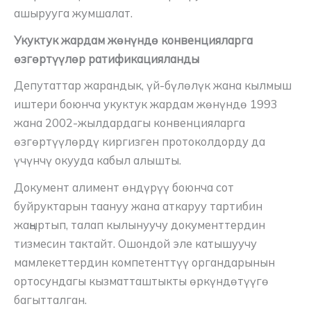
ашырууга жумшалат.
Укуктук жардам жөнүндө конвенцияларга
өзгөртүүлөр ратификацияланды
Депутаттар жарандык, үй-бүлөлүк жана кылмыш
иштери боюнча укуктук жардам жөнүндө 1993
жана 2002-жылдардагы конвенцияларга
өзгөртүүлөрдү киргизген протоколдорду да
үчүнчү окууда кабыл алышты.
Документ алимент өндүрүү боюнча сот
буйруктарын таануу жана аткаруу тартибин
жаңыртып, талап кылынуучу документтердин
тизмесин тактайт. Ошондой эле катышуучу
мамлекеттердин компетенттүү органдарынын
ортосундагы кызматташтыкты өркүндөтүүгө
багытталган.