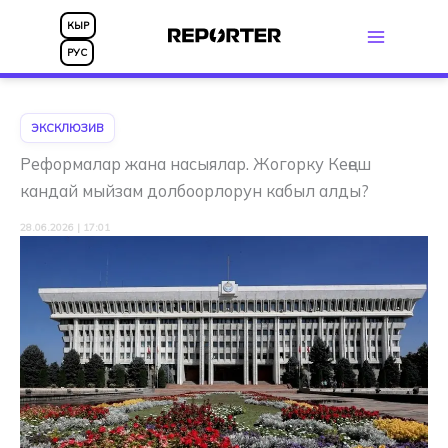
Skip
КЫР
to
РУС
content
ЭКСКЛЮЗИВ
Реформалар жана насыялар. Жогорку Кеңеш
кандай мыйзам долбоорлорун кабыл алды?
28.06.2026 | 17:01