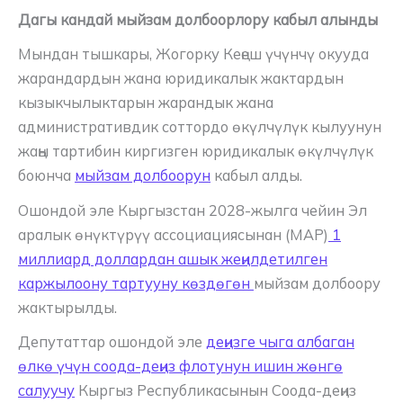
Дагы кандай мыйзам долбоорлору кабыл алынды
Мындан тышкары, Жогорку Кеңеш үчүнчү окууда
жарандардын жана юридикалык жактардын
кызыкчылыктарын жарандык жана
административдик соттордо өкүлчүлүк кылуунун
жаңы тартибин киргизген юридикалык өкүлчүлүк
боюнча
мыйзам долбоорун
кабыл алды.
Ошондой эле Кыргызстан 2028-жылга чейин Эл
аралык өнүктүрүү ассоциациясынан (МАР)
1
миллиард доллардан ашык жеңилдетилген
каржылоону тартууну көздөгөн
мыйзам долбоору
жактырылды.
Депутаттар ошондой эле
деңизге чыга албаган
өлкө үчүн соода-деңиз флотунун ишин жөнгө
салуучу
Кыргыз Республикасынын Соода-деңиз