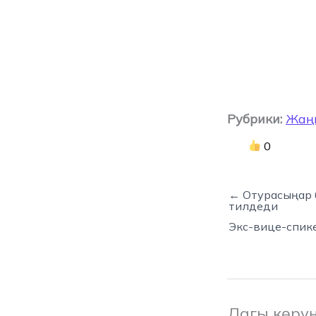
Рубрики:
Жаң
0
← Отурасыңар 
тилдеди
Экс-вице-спик
Дагы көрү