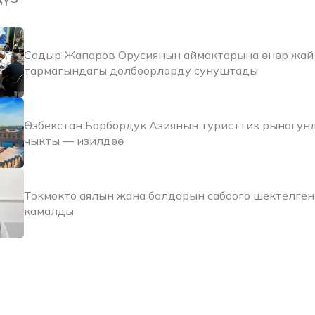
Садыр Жапаров Орусиянын аймактарына өнөр жай 
тармагындагы долбоорлорду сунуштады
Өзбекстан Борбордук Азиянын туристтик рыногун
чыкты — изилдөө
Токмокто аялын жана балдарын сабоого шектелген
камалды