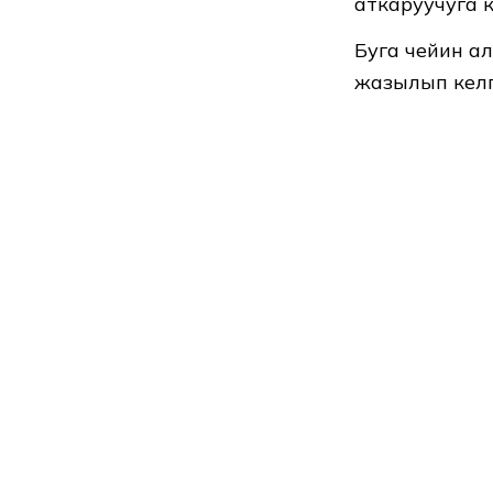
аткаруучуга 
Буга чейин 
жазылып келг