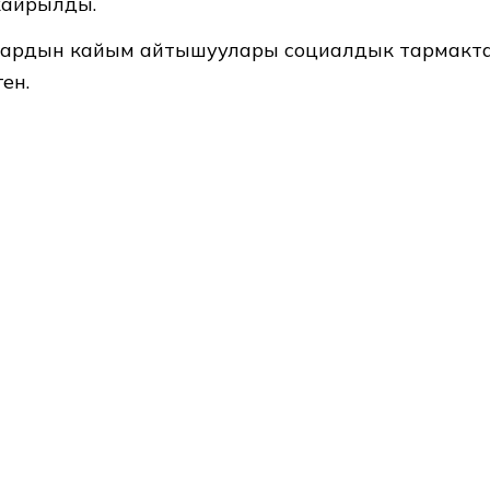
кайрылды.
алардын кайым айтышуулары социалдык тармакт
ен.