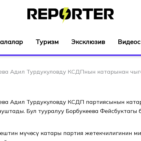
алалар
Туризм
Эксклюзив
Видео
ева Адил Турдукуловду КСДПнын катарынан чыг
ева Адил Турдукуловду КСДП партиясынын кат
нуштады. Бул тууралуу Борбукеева Фейсбуктагы
ңештин мүчөсү катары партия жетекчилигинин м