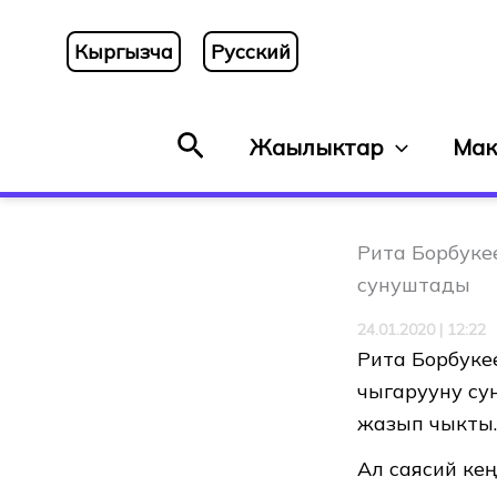
Skip
to
Кыргызча
Русский
content
Search
Жаңылыктар
Мак
Рита Борбуке
сунуштады
24.01.2020 | 12:22
Рита Борбуке
чыгарууну су
жазып чыкты.
Ал саясий ке