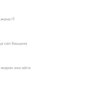
жана IT
да сап башына
 жаран эки айга