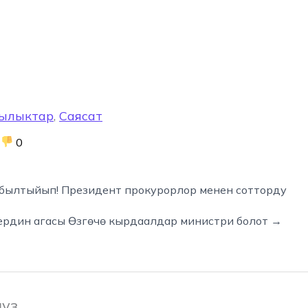
ылыктар
,
Саясат
0
былтыйып! Президент прокурорлор менен сотторду
ердин агасы Өзгөчө кырдаалдар министри болот →
ңүз