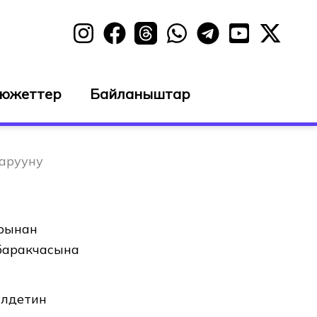
сюжеттер
Байланыштар
арууну
арынан
 баракчасына
илдетин