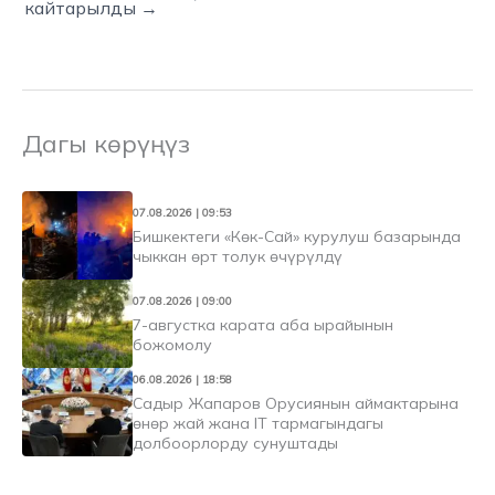
кайтарылды →
Дагы көрүңүз
07.08.2026 | 09:53
Бишкектеги «Көк-Сай» курулуш базарында
чыккан өрт толук өчүрүлдү
07.08.2026 | 09:00
7-августка карата аба ырайынын
божомолу
06.08.2026 | 18:58
Садыр Жапаров Орусиянын аймактарына
өнөр жай жана IT тармагындагы
долбоорлорду сунуштады