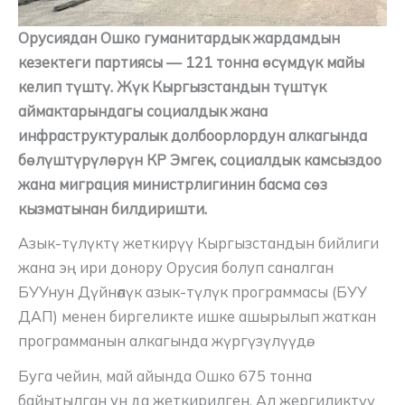
Орусиядан Ошко гуманитардык жардамдын
кезектеги партиясы — 121 тонна өсүмдүк майы
келип түштү. Жүк Кыргызстандын түштүк
аймактарындагы социалдык жана
инфраструктуралык долбоорлордун алкагында
бөлүштүрүлөрүн КР Эмгек, социалдык камсыздоо
жана миграция министрлигинин басма сөз
кызматынан билдиришти.
Азык-түлүктү жеткирүү Кыргызстандын бийлиги
жана эң ири донору Орусия болуп саналган
БУУнун Дүйнөлүк азык-түлүк программасы (БУУ
ДАП) менен биргеликте ишке ашырылып жаткан
программанын алкагында жүргүзүлүүдө.
Буга чейин, май айында Ошко 675 тонна
байытылган ун да жеткирилген. Ал жергиликтүү