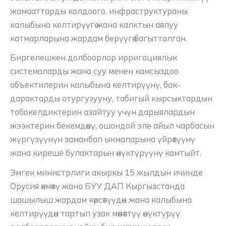
жамааттарды колдоого, инфраструктураны
калыбына келтирүүгө жана калктын аялуу
катмарларына жардам берүүгө багытталган.
Биргелешкен долбоорлор ирригациялык
системаларды жана суу менен камсыздоо
объектилерин калыбына келтирүүнү, бак-
дарактарды отургузууну, табигый кырсыктардын
тобокелдиктерин азайтуу үчүн дарыялардын
жээктерин бекемдөөнү, ошондой эле айыл чарбасын
жүргүзүүнүн заманбап ыкмаларына үйрөтүүнү
жана киреше булактарын өнүктүрүүнү камтыйт.
Эмгек министрлиги акыркы 15 жылдын ичинде
Орусия өкмөтү жана БУУ ДАП Кыргызстанда
шашылыш жардам көрсөтүүдөн жана калыбына
келтирүүдөн тартып узак мөөнөттүү өнүктүрүү