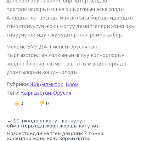
долбоорлоруна чейин бир катар колдоо
программаларын ишке ашырганын эске салды.
Алардын катарында майыптыгы бар адамдардын
тамактануусун жакшыртуу демилгелери жана акы
төлөнүүчү коомдук жумуштар программасы бар.
Мекеме БУУ ДАП менен Орусиянын
Кыргызстандын калкынын аялуу катмарларын
колдоо боюнча кызматташтыгы мындан ары да
улантыларын кошумчалады.
Рубрики:
Жаңылыктар
,
Коом
Теги:
Кыргызстан
,
Орусия
0
0
← 10-июнда өлкөнүн көпчүлүк
аймактарында жаан жаашы күтүлөт
Казакстандан келген дээрлик 7 тонна
калемпир жана козу карын артка