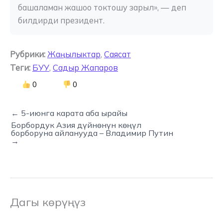
башаламан жашоо токтошу зарыл», — деп 
билдирди президент.
Рубрики:
Жаңылыктар
,
Саясат
Теги:
БУУ
,
Садыр Жапаров
0
0
← 5-июнга карата аба ырайы
Борбордук Азия дүйнөнүн көңүл
борборуна айланууда – Владимир Путин
→
Дагы көрүңүз