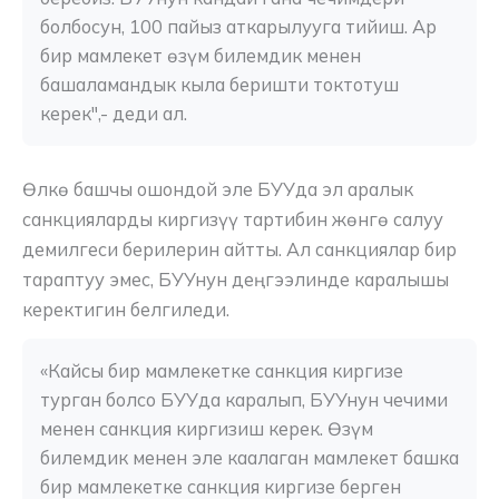
болбосун, 100 пайыз аткарылууга тийиш. Ар 
бир мамлекет өзүм билемдик менен 
башаламандык кыла беришти токтотуш 
керек",- деди ал.
Өлкө башчы ошондой эле БУУда эл аралык
санкцияларды киргизүү тартибин жөнгө салуу
демилгеси берилерин айтты. Ал санкциялар бир
тараптуу эмес, БУУнун деңгээлинде каралышы
керектигин белгиледи.
«Кайсы бир мамлекетке санкция киргизе 
турган болсо БУУда каралып, БУУнун чечими 
менен санкция киргизиш керек. Өзүм 
билемдик менен эле каалаган мамлекет башка 
бир мамлекетке санкция киргизе берген 