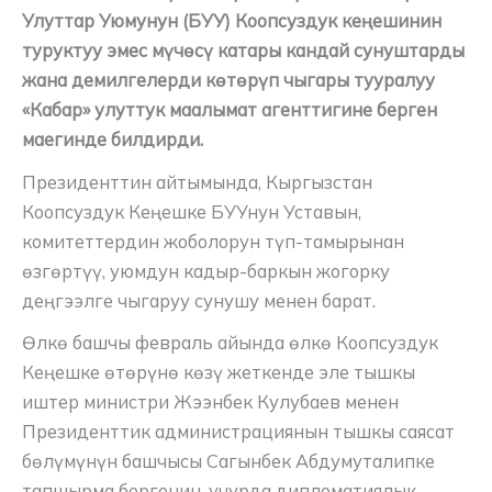
Улуттар Уюмунун (БУУ) Коопсуздук кеңешинин
туруктуу эмес мүчөсү катары кандай сунуштарды
жана демилгелерди көтөрүп чыгары тууралуу
«Кабар» улуттук маалымат агенттигине берген
маегинде билдирди.
Президенттин айтымында, Кыргызстан
Коопсуздук Кеңешке БУУнун Уставын,
комитеттердин жоболорун түп-тамырынан
өзгөртүү, уюмдун кадыр-баркын жогорку
деңгээлге чыгаруу сунушу менен барат.
Өлкө башчы февраль айында өлкө Коопсуздук
Кеңешке өтөрүнө көзү жеткенде эле тышкы
иштер министри Жээнбек Кулубаев менен
Президенттик администрациянын тышкы саясат
бөлүмүнүн башчысы Сагынбек Абдумуталипке
тапшырма бергенин, учурда дипломатиялык