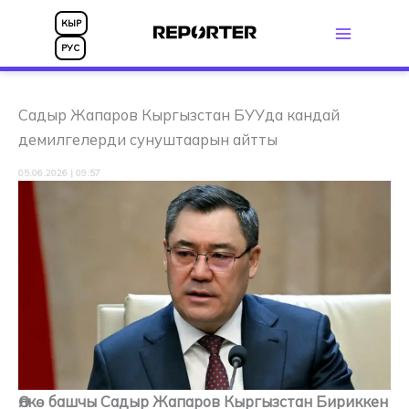
Skip
КЫР
to
РУС
content
Садыр Жапаров Кыргызстан БУУда кандай
демилгелерди сунуштаарын айтты
05.06.2026 | 09:57
Өлкө башчы Садыр Жапаров Кыргызстан Бириккен