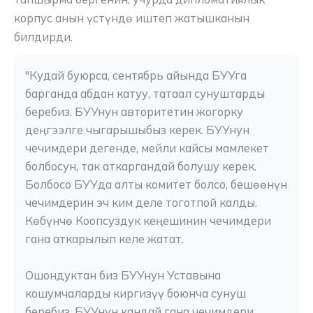
корпус анын үстүндө иштеп жатышканын
билдирди.
"Кудай буюрса, сентябрь айында БУУга 
барганда абдан катуу, татаал сунуштарды 
беребиз. БУУнун авторитетин жогорку 
деңгээлге чыгарышыбыз керек. БУУнун 
чечимдери дегенде, мейли кайсы мамлекет 
болбосун, так аткаргандай болушу керек. 
Болбосо БУУда алты комитет болсо, бешөөнүн 
чечимдерин эч ким деле тоготпой калды. 
Көбүнчө Коопсуздук кеңешинин чечимдери 
гана аткарылып келе жатат.
Ошондуктан биз БУУнун Уставына 
кошумчаларды киргизүү боюнча сунуш 
беребиз. БУУнун кандай гана чечимдери 