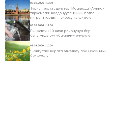
09.08.2026 | 12:00
Туристтер, студенттер: Москвада «Амина»
тиркемесин колдонууга тийиш болгон
мигранттардын чөйрөсү кеңейтилет
09.08.2026 | 11:00
Бишкектин 10-кичи районунун бир
бөлүгүндө суу убактылуу өчүрүлөт
09.08.2026 | 10:00
9-августка карата өлкөдөгү аба ырайынын
божомолу