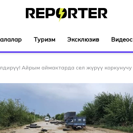
алалар
Туризм
Эксклюзив
Видео
ирүү! Айрым аймактарда сел жүрүү коркунучу