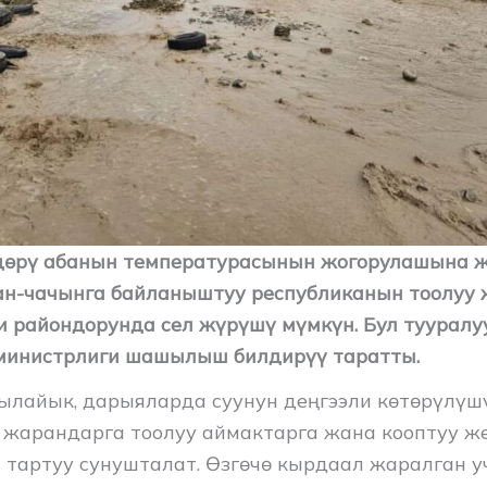
ндөрү абанын температурасынын жогорулашына 
н-чачынга байланыштуу республиканын тоолуу 
и райондорунда сел жүрүшү мүмкүн. Бул тууралу
министрлиги шашылыш билдирүү таратты.
лайык, дарыяларда суунун деңгээли көтөрүлүшү
жарандарга тоолуу аймактарга жана кооптуу ж
 тартуу сунушталат. Өзгөчө кырдаал жаралган у