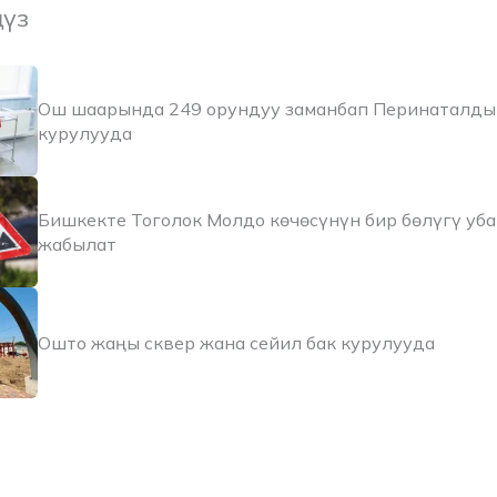
ңүз
Ош шаарында 249 орундуу заманбап Перинаталды
курулууда
Бишкекте Тоголок Молдо көчөсүнүн бир бөлүгү уб
жабылат
Ошто жаңы сквер жана сейил бак курулууда