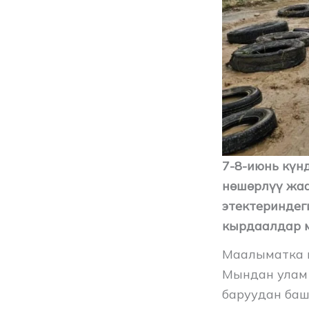
7-8-июнь кү
нөшөрлүү жаа
этектериндег
кырдаалдар 
Маалыматка ы
Мындан улам 
баруудан баш