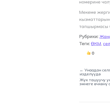
номерине чал
Мекеме жерги
кызматтарына
тапшырмасы 
Рубрики:
Жаң
Теги:
ӨКМ
,
се
0
← Унаадан селг
изделүүдө
Жүк ташуучу ун
эмнеге өчкөнү