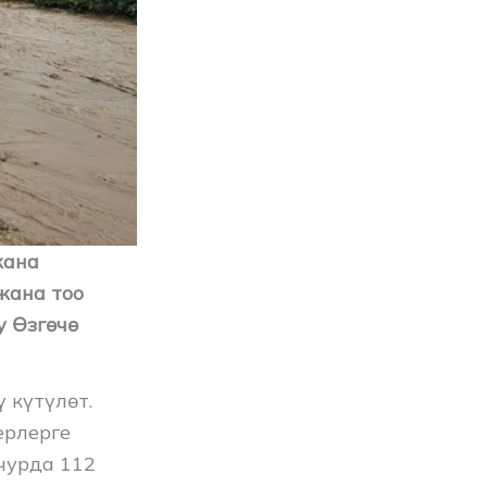
жана
жана тоо
у Өзгөчө
 күтүлөт.
ерлерге
чурда 112