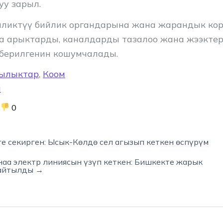
уу зарыл.
ликтүү бийлик органдарына жана жарандык кор
 арыктарды, каналдарды тазалоо жана жээктер
берилгенин кошумчалады.
ылыктар
,
Коом
л
0
е секирген: Ысык-Көлдө сел агызып кеткен өспүрүм
аа электр линиясын үзүп кеткен: Бишкекте жарык
 айтылды →