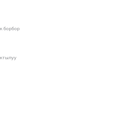
к борбор
актылуу