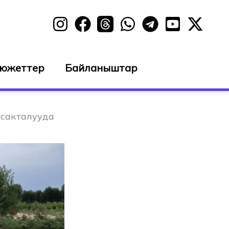
сюжеттер
Байланыштар
 сакталууда