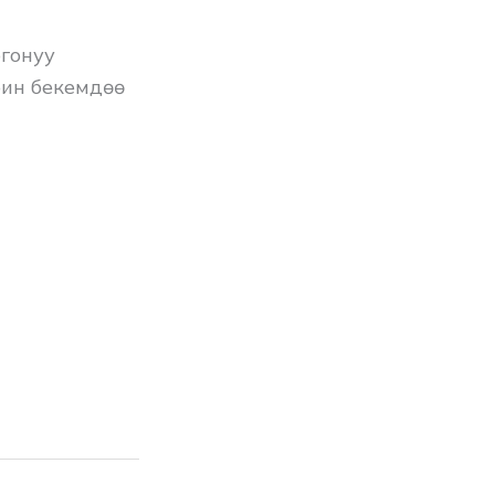
гонуу
ин бекемдөө