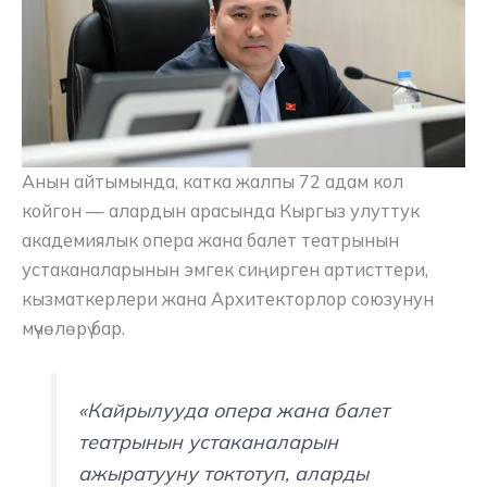
Анын айтымында, катка жалпы 72 адам кол
койгон — алардын арасында Кыргыз улуттук
академиялык опера жана балет театрынын
устаканаларынын эмгек сиңирген артисттери,
кызматкерлери жана Архитекторлор союзунун
мүчөлөрү бар.
«Кайрылууда опера жана балет
театрынын устаканаларын
ажыратууну токтотуп, аларды