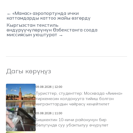
← «Манас» аэропортунда ички
каттамдарды каттоо жайы өзгөрдү
Кыргызстан текстиль
өндүрүүчүлөрүнүн Өзбекстанга соода
миссиясын уюштурат →
Дагы көрүңүз
09.08.2026 | 12:00
Туристтер, студенттер: Москвада «Амина»
тиркемесин колдонууга тийиш болгон
мигранттардын чөйрөсү кеңейтилет
09.08.2026 | 11:00
Бишкектин 10-кичи районунун бир
бөлүгүндө суу убактылуу өчүрүлөт