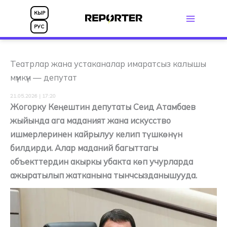
Skip
КЫР
to
РУС
content
Театрлар жана устаканалар имаратсыз калышы
мүмкүн — депутат
21.05.2026 | 17:20
Жогорку Кеңештин депутаты Сеид Атамбаев
жыйында ага маданият жана искусство
ишмерлеринен кайрылуу келип түшкөнүн
билдирди. Алар маданий багыттагы
объекттердин акыркы убакта көп учурларда
ажыратылып жатканына тынчсызданышууда.