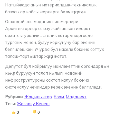
Натыйжада анын материалдык-техникалык
базасы ар кайсы жерлерге бөлүштүрүлгөн.
Ошондой эле маданият ишмерлери
Архитекторлор союзу жайгашкан имарат
архитектуралык эстелик катары коргоодо
турганы менен, бузуу коркунучу бар экенин
белгилешкен. Учурда бул маселе боюнча соттук
талаш-тартыштар жүрүп жатат.
Депутат бул кайрылуу мамлекеттик органдардын
көңүл буруусун талап кылып, маданий
инфраструктураны сактап калуу боюнча
системалуу чечимдер керек экенин белгиледи.
Рубрики:
Жаңылыктар
,
Коом
,
Маданият
Теги:
Жогорку Кенеш
0
0