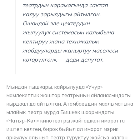
театрдын карамагында сактап
калуу зарылдыгы айтылган.
Ошондой эле цехтердин
жылуулук системасын калыбына
келтирүү жана техникалык
жабдууларды жаңыртуу маселеси
көтөрүлгөн», — деди депутат.
Мындан тышкары, кайрылууда «Учур»
мамлекеттик жаштар театрынын айланасындагы
кырдаал да айтылган. Атамбаевдин маалыматына
ылайык, театр мурда Бишкек шаарындагы
«Чатыр-Көл» кинотеатры жайгашкан имаратта
иштеп келген, бирок быйыл ал имарат мэрия
аркылуу алынып, театр туруктуу жайсыз калган.