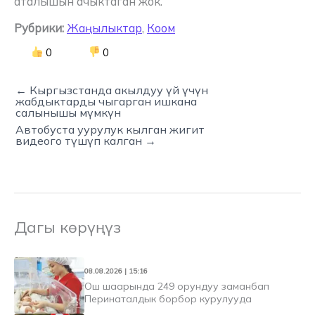
аталышын ачыктаган жок.
Рубрики:
Жаңылыктар
,
Коом
0
0
← Кыргызстанда акылдуу үй үчүн
жабдыктарды чыгарган ишкана
салынышы мүмкүн
Автобуста уурулук кылган жигит
видеого түшүп калган →
Дагы көрүңүз
08.08.2026 | 15:16
Ош шаарында 249 орундуу заманбап
Перинаталдык борбор курулууда