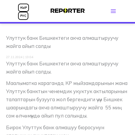
Skip
КЫР
to
РУС
content
Улуттук банк Бишкектеги акча алмаштыруучу
жайга айып салды
27.11.2024 | 13:04
Улуттук банк Бишкектеги акча алмаштыруучу
жайга айып салды.
Маалыматка караганда, КР мыйзамдарынын жана
Улуттук банктын ченемдик укуктук актыларынын
талаптарын бузууга жол бергендиги үчүн Бишкек
шаарындагы акча алмаштыруучу жайга 55 миң
сом өлчөмүндө айып пул салынды.
Бирок Улуттук банк алмашуу бюросунун