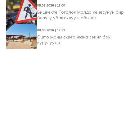
08.08.2026 | 13:00
Бишкекте Тоголок Молдо көчөсүнүн бир
бөлүгү убактылуу жабылат
08.08.2026 | 12:33
Ошто жаңы сквер жана сейил бак
курулууда