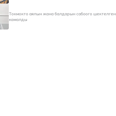
Токмокто аялын жана балдарын сабоого шектелген
камалды