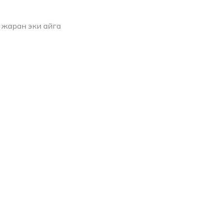
 жаран эки айга