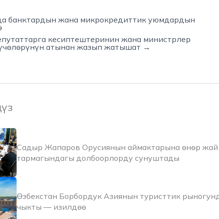
а банктардын жана микрокредиттик уюмдардын
ө
путаттарга кесиптештеринин жана министрлер
үчөлөрүнүн атынан жазып жатышат →
ңүз
Садыр Жапаров Орусиянын аймактарына өнөр жай 
тармагындагы долбоорлорду сунуштады
Өзбекстан Борбордук Азиянын туристтик рыногун
чыкты — изилдөө