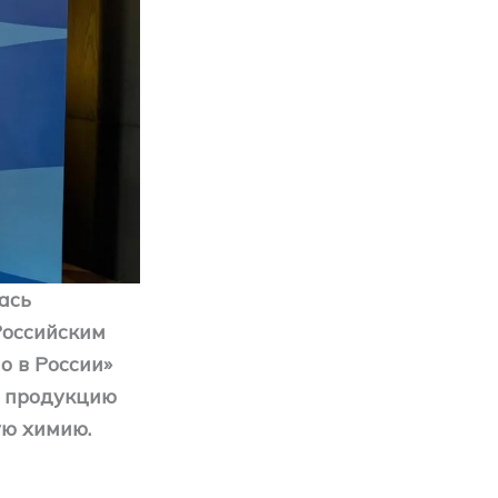
лась
Российским
о в России»
х продукцию
ую химию.