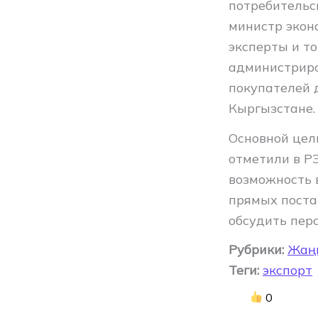
потребительс
министр экон
эксперты и т
администриро
покупателей 
Кыргызстане.
Основной цел
отметили в Р
возможность 
прямых поста
обсудить пер
Рубрики:
Жаң
Теги:
экспорт
0