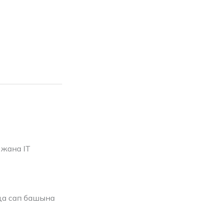
жана IT
да сап башына