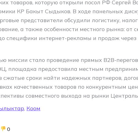
ких товаров, которую открыли посол РФ Сергей В
омики КР Бакыт Сыдыков. В ходе панельных диск
орговые представители обсудили логистику, нало
вание, а также особенности местного рынка: от 
до специфики интернет-рекламы и продаж через 
ью миссии стало проведение прямых B2B-перегов
ЭЦ, площадка предоставила местным предприни
в сжатые сроки найти надежных партнеров, дого
вках качественных товаров по конкурентным цен
спективы совместного выхода на рынки Централь
ылыктар
,
Коом
0