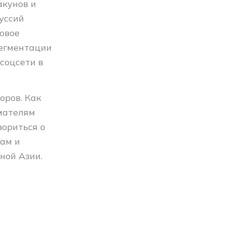
акунов и
уссий
говое
сегментации
соцсети в
оров. Как
мателям
вориться о
ам и
ной Азии.