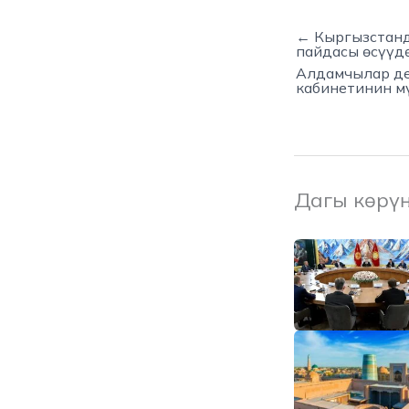
← Кыргызстанд
пайдасы өсүүд
Алдамчылар де
кабинетинин м
Дагы көрү