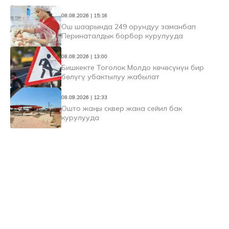
08.08.2026 | 15:16
Ош шаарында 249 орундуу заманбап
Перинаталдык борбор курулууда
08.08.2026 | 13:00
Бишкекте Тоголок Молдо көчөсүнүн бир
бөлүгү убактылуу жабылат
08.08.2026 | 12:33
Ошто жаңы сквер жана сейил бак
курулууда