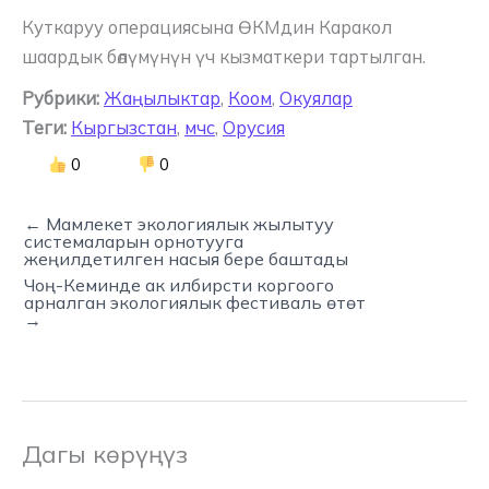
Куткаруу операциясына ӨКМдин Каракол
шаардык бөлүмүнүн үч кызматкери тартылган.
Рубрики:
Жаңылыктар
,
Коом
,
Окуялар
Теги:
Кыргызстан
,
мчс
,
Орусия
0
0
← Мамлекет экологиялык жылытуу
системаларын орнотууга
жеңилдетилген насыя бере баштады
Чоң-Кеминде ак илбирсти коргоого
арналган экологиялык фестиваль өтөт
→
Дагы көрүңүз