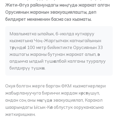
Жети-Өгүз районундагы мөңгүдө жаракат алган
Орусиянын жаранын эвакуациялашты, деп
билдирет мекеменин басма сөз кызматы.
Маалыматка ылайык, 6-июлда куткаруу 
кызматына Чоң-Жаргылчак капчыгайынын 
төрүндө 4 100 метр бийиктикте Орусиянын 33 
жаштагы жараны бутунан жаракат алып, өз 
алдынча ылдый түшө албай калганы тууралуу 
билдирүү түшкөн.
Окуя болгон жерге барган ӨКМ кызматкерлери
жабырлануучуга биринчи жардам көрсөтүшүп,
андан соң аны мөңгүдөн эвакуациялап, Каракол
шаарындагы Ысык-Көл облустук ооруканасына
жеткиришкен.