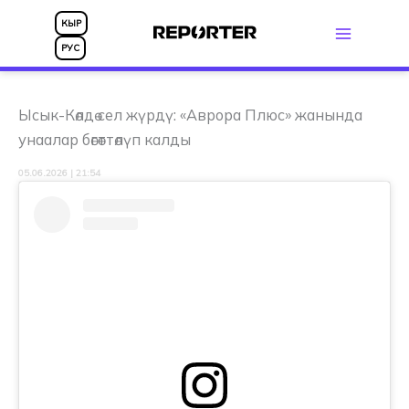
Skip
КЫР
to
РУС
content
Ысык-Көлдө сел жүрдү: «Аврора Плюс» жанында
унаалар бөгөттөлүп калды
05.06.2026 | 21:54