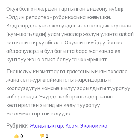
Окуя болгон жерден тартылган видеону күбөлөр
«Элдик репортер» рубрикасына жөнөтүшкөн.
Кадрлардан унаа жолундагы сел калдыктарынан
(кум-шагылдан) улам унаалар жолун уланта албай
жатканын көрүүгө болот. Окуянын күбөлөрү башка
айдоочуларды бул багытта бара жатканда өтө
кунттуу жана этият болууга чакырышат.
Тиешелүү кызматтарга трассаны ыкчам тазалоо
жана сел жүргөн аймактагы жарандардын
коопсуздугун камсыз кылуу зарылдыгы тууралуу
кабарланды. Учурда жабыркагандар жана
келтирилген зыяндын көлөмү тууралуу
маалыматтар такталууда.
Рубрики:
Жаңылыктар
,
Коом
,
Экономика
0
0