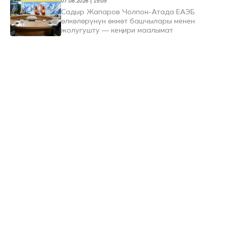
07.08.2026 | 15:09
Садыр Жапаров Чолпон-Атада ЕАЭБ
өлкөлөрүнүн өкмөт башчылары менен
жолугушту — кеңири маалымат