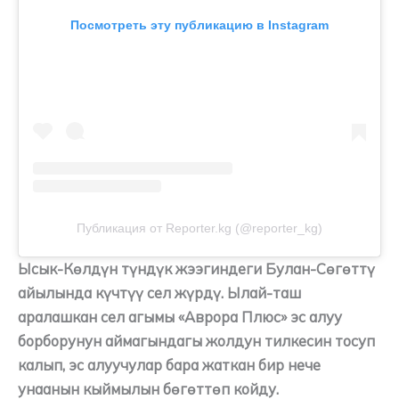
Посмотреть эту публикацию в Instagram
Публикация от Reporter.kg (@reporter_kg)
Ысык-Көлдүн түндүк жээгиндеги Булан-Сөгөттү
айылында күчтүү сел жүрдү. Ылай-таш
аралашкан сел агымы «Аврора Плюс» эс алуу
борборунун аймагындагы жолдун тилкесин тосуп
калып, эс алуучулар бара жаткан бир нече
унаанын кыймылын бөгөттөп койду.