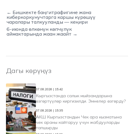
← Бишкекте баңгитрафигине жана
киберкоркунучтарга каршы күрөшүү
чаралары талкууланды — кеңири
6-июнда өлкөнүн көпчүлүк
аймактарында жаан жаайт →
Дагы көрүңүз
07.08.2026 | 15:42
Кыргызстанда салык мыйзамдарына
өзгөртүүлөр киргизилди. Эмнелер өзгөрдү?
07.08.2026 | 15:35
АКШ Кыргызстандын Чек ара кызматына
чек араны кайтаруу үчүн жабдууларды
тапшырды