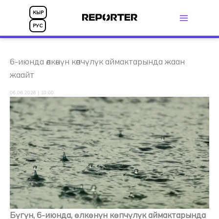
Skip
КЫР
to
РУС
content
6-июнда өлкөнүн көпчүлүк аймактарында жаан
жаайт
06.06.2026 | 10:00
Бүгүн, 6-июнда, өлкөнүн көпчүлүк аймактарында