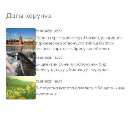
Дагы көрүңүз
09.08.2026 | 12:00
Туристтер, студенттер: Москвада «Амина»
тиркемесин колдонууга тийиш болгон
мигранттардын чөйрөсү кеңейтилет
09.08.2026 | 11:00
Бишкектин 10-кичи районунун бир
бөлүгүндө суу убактылуу өчүрүлөт
09.08.2026 | 10:00
9-августка карата өлкөдөгү аба ырайынын
божомолу