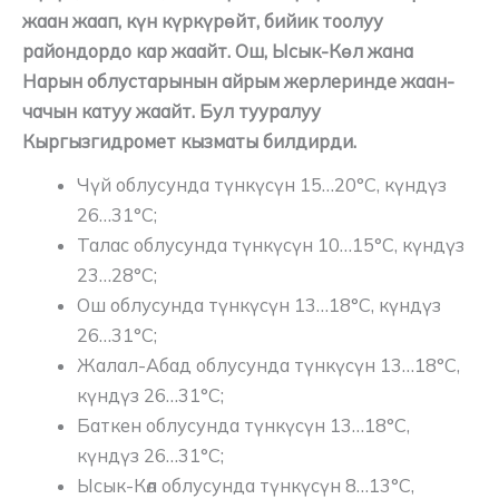
жаан жаап, күн күркүрөйт, бийик тоолуу
райондордо кар жаайт. Ош, Ысык-Көл жана
Нарын облустарынын айрым жерлеринде жаан-
чачын катуу жаайт. Бул тууралуу
Кыргызгидромет кызматы билдирди.
Чүй облусунда түнкүсүн 15…20°C, күндүз
26…31°C;
Талас облусунда түнкүсүн 10…15°C, күндүз
23…28°C;
Ош облусунда ​түнкүсүн 13…18°C, күндүз
26…31°C;
Жалал-Абад облусунда ​түнкүсүн 13…18°C,
күндүз 26…31°C;
Баткен облусунда ​түнкүсүн 13…18°C,
күндүз 26…31°C;
Ысык-Көл облусунда түнкүсүн 8…13°C,