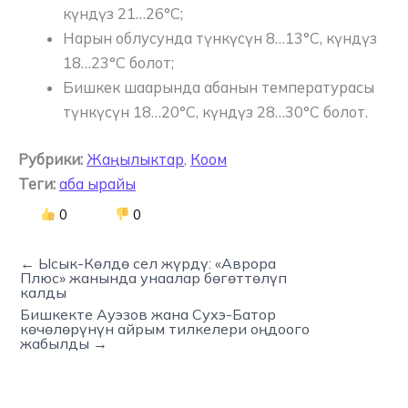
күндүз 21…26°C;
Нарын облусунда түнкүсүн 8…13°C, күндүз
18…23°C болот;
Бишкек шаарында абанын температурасы
түнкүсүн 18…20°C, күндүз 28…30°C болот.
Рубрики:
Жаңылыктар
,
Коом
Теги:
аба ырайы
0
0
← Ысык-Көлдө сел жүрдү: «Аврора
Плюс» жанында унаалар бөгөттөлүп
калды
Бишкекте Ауэзов жана Сухэ-Батор
көчөлөрүнүн айрым тилкелери оңдоого
жабылды →