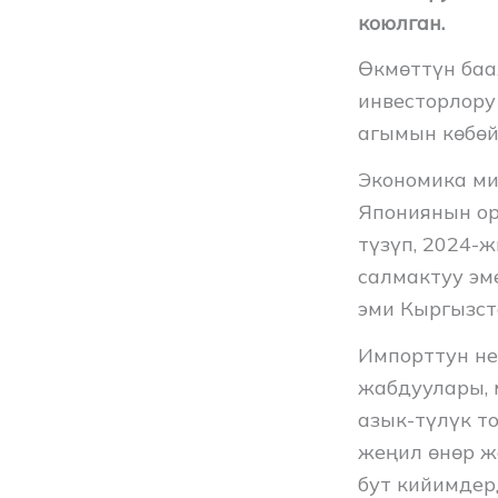
коюлган.
Өкмөттүн баа
инвесторлору
агымын көбөйт
Экономика ми
Япониянын ор
түзүп, 2024-
салмактуу эм
эми Кыргызст
Импорттун не
жабдуулары, 
азык-түлүк т
жеңил өнөр ж
бут кийимдер