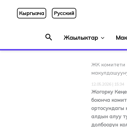
Skip
to
Кыргызча
Русский
content
Search
Жаңылыктар
Мак
ЖК комитети 
макулдашуун
12.05.2026 | 15:34
Жогорку Кеңе
боюнча комит
ортосундагы 
алдын алуу т
долбоорун ко