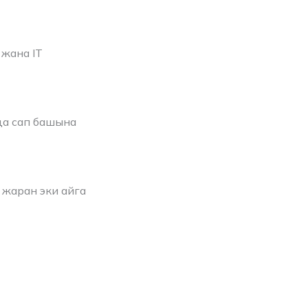
жана IT
да сап башына
 жаран эки айга