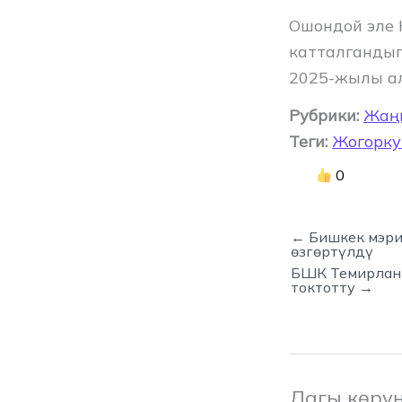
Ошондой эле 
катталгандыг
2025-жылы ал
Рубрики:
Жаң
Теги:
Жогорку
0
← Бишкек мэри
өзгөртүлдү
БШК Темирлан 
токтотту →
Дагы көрү