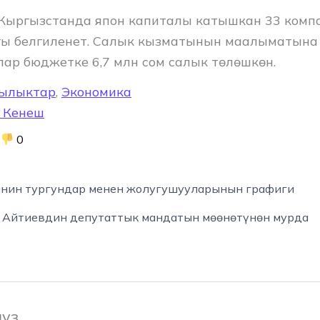
Кыргызстанда япон капиталы катышкан 33 комп
ы белгиленет. Салык кызматынын маалыматына
ар бюджетке 6,7 млн сом салык төлөшкөн.
ылыктар
,
Экономика
 Кенеш
0
нин тургундар менен жолугушууларынын графиги
Айтиевдин депутаттык мандатын мөөнөтүнөн мурда
ңүз