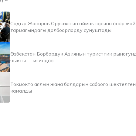
Садыр Жапаров Орусиянын аймактарына өнөр жай 
тармагындагы долбоорлорду сунуштады
Өзбекстан Борбордук Азиянын туристтик рыногун
чыкты — изилдөө
Токмокто аялын жана балдарын сабоого шектелген
камалды