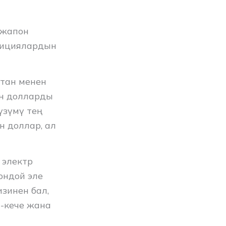
 жапон
стициялардын
тан менен
лн долларды
үзүмү тең
н доллар, ал
 электр
ондой эле
зинен бал,
-кече жана