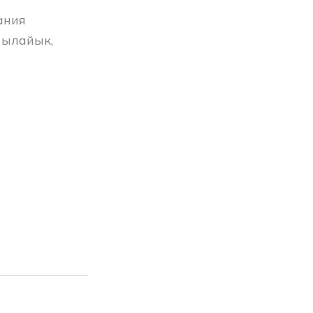
ания
 ылайык,