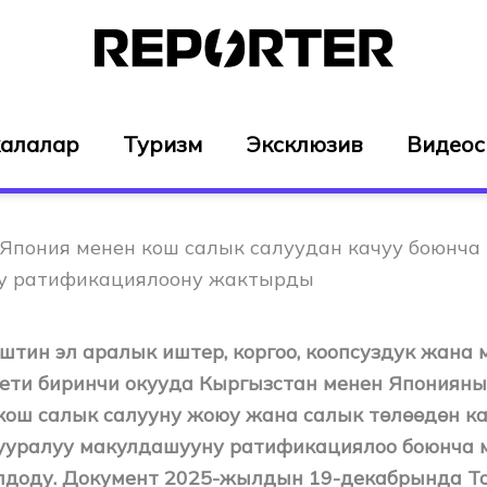
алалар
Туризм
Эксклюзив
Видео
Япония менен кош салык салуудан качуу боюнча
у ратификациялоону жактырды
штин эл аралык иштер, коргоо, коопсуздук жана 
ети биринчи окууда Кыргызстан менен Япониян
кош салык салууну жоюу жана салык төлөөдөн к
ууралуу макулдашууну ратификациялоо боюнча
лдоду. Документ 2025-жылдын 19-декабрында То