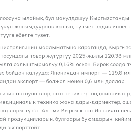
лоосуна ылайык, бул макулдашуу Кыргызстанды
 үчүн жагымдуураак кылып, түз чет элдик инве
үүгө өбөлгө түзөт.
нистрлигинин маалыматына караганда, Кыргызс
тосундагы товар жүгүртүү 2025-жылы 120,38 м
жылга салыштырмалуу 0,16% өскөн. Бирок соода т
ес бойдон калууда: Япониядан импорт — 119,8 мл
андан экспорт — болжол менен 0,6 млн доллар.
гизин автоунаалар, автотетиктер, подшипниктер,
медициналык техника жана дары-дармектер, ош
оварлары түзөт. Ал эми Кыргызстан Японияга неги
ай продукцияларын, булгаары буюмдарын, кийим
ди экспорттойт.