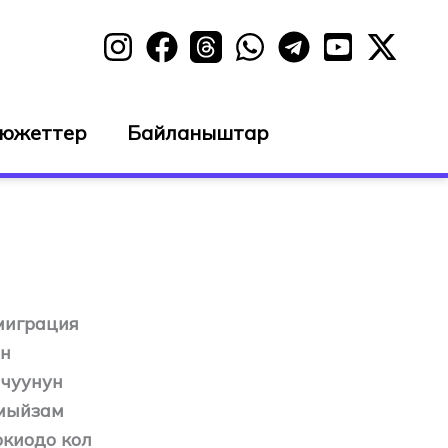
сюжеттер
Байланыштар
миграция
ын
ачуунун
 мыйзам
киодо кол