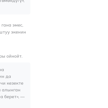
өмөндүгү», 
гана эмес,
штуу экенин
ры ойнойт.
а 
н да 
и кезекте 
 алынган 
 берет», — 