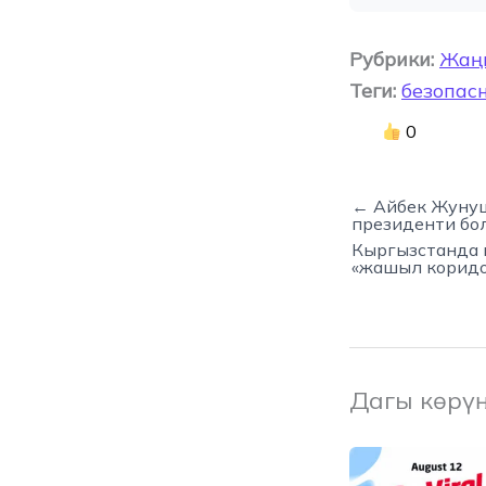
Рубрики:
Жаң
Теги:
безопас
0
← Айбек Жунуш
президенти бо
Кыргызстанда 
«жашыл коридо
Дагы көрү