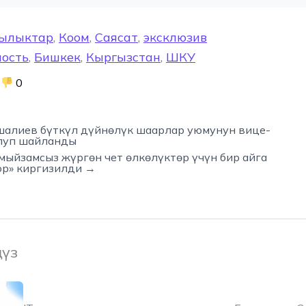
ылыктар
,
Коом
,
Саясат
,
эксклюзив
ность
,
Бишкек
,
Кыргызстан
,
ШКУ
0
алиев бүткүл дүйнөлүк шаарлар уюмунун вице-
луп шайланды
мыйзамсыз жүргөн чет өлкөлүктөр үчүн бир айга
р» киргизилди →
ңүз