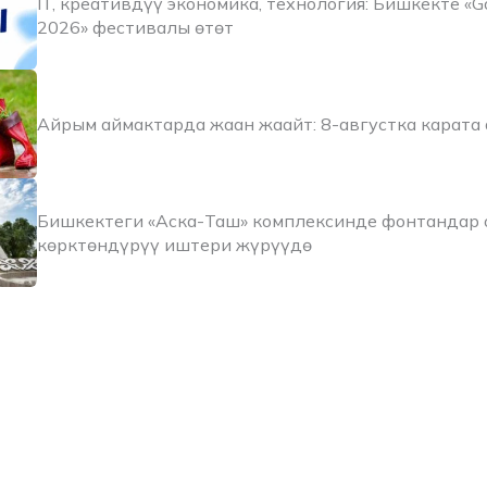
IT, креативдүү экономика, технология: Бишкекте «Go 
2026» фестивалы өтөт
Айрым аймактарда жаан жаайт: 8-августка карата
Бишкектеги «Аска-Таш» комплексинде фонтандар 
көрктөндүрүү иштери жүрүүдө