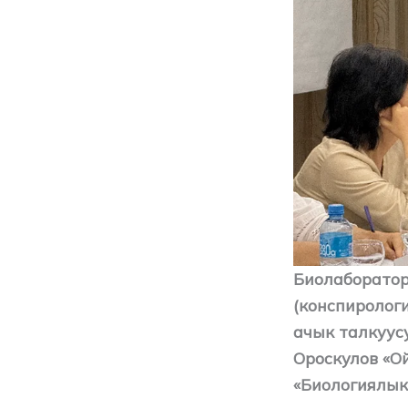
Биолаборатор
(конспиролог
ачык талкуус
Ороскулов «О
«Биологиялык