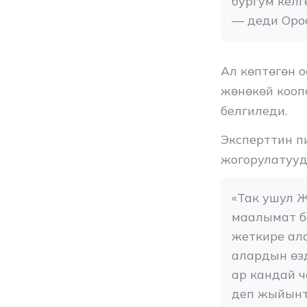
бургум келг
— деди Орос
Ал көптөгөн 
жөнөкөй кооп
белгиледи.
Эксперттин п
жогорулатууд
«Так ушул Ж
маалымат бе
жеткире ала
алардын өзд
ар кандай ч
деп жыйынт