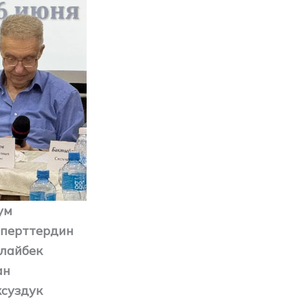
ум
сперттердин
алайбек
ан
ксуздук