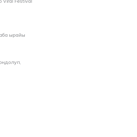
Viral Festival
 аба ырайы
оңдолуп,