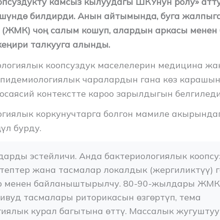
псуздукту камсыз кылуудагы ШКУнун ролу» атту
шүндө билдирди. Анын айтымында, буга жалпыг
(ЖМК) чоң салым кошуп, алардын аркасы менен 
кеңири талкууга алынды.
ологиялык коопсуздук маселелерин медицина жа
пидемиологиялык чаралардын гана көз карашын
еосаясий контекстте кароо зарылдыгын белгиледи
огиялык коркунучтарга болгон мамиле акырында
үл бурду.
арды эстейличи. Анда бактериологиялык коопсуз
тептер жана тасмалар локалдык (жергиликтүү) г
р менен байланыштырылчу. 80-90-жылдары ЖМКл
ивуд тасмалары риторикасын өзгөртүп, тема 
иялык курал багытына өттү. Массалык жугуштуу 