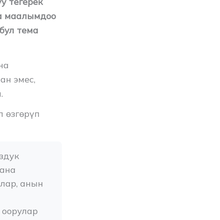
у тегерек
а маалымдоо
бул тема
на
ан эмес,
.
п өзгөрүп
дук 
ана 
ар, анын 
оорулар 