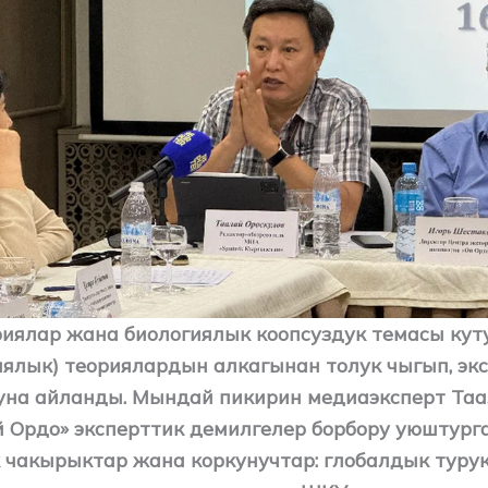
иялар жана биологиялык коопсуздук темасы кут
иялык) теориялардын алкагынан толук чыгып, эк
уна айланды. Мындай пикирин медиаэксперт Та
й Ордо» эксперттик демилгелер борбору уюштург
 чакырыктар жана коркунучтар: глобалдык туру