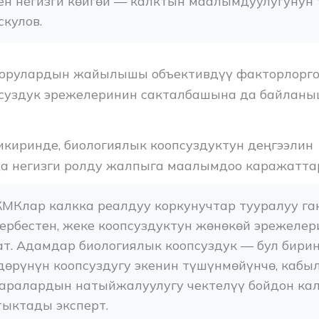
ен негизги көйгөй — калктын маалымдуулугунун т
кулов.
оорулардын жайылышы объективдүү факторлорго 
суздук эрежелеринин сакталбашына да байланы
икиринде, биологиялык коопсуздуктун деңгээлин
а негизги ролду жалпыга маалымдоо каражатта
МКлар калкка реалдуу коркунучтар тууралуу ган
рбестен, жеке коопсуздуктун жөнөкөй эрежелери
т. Адамдар биологиялык коопсуздук — бул биринч
өрүнүн коопсуздугу экенин түшүнмөйүнчө, кабыл
аралардын натыйжалуулугу чектелүү бойдон кала
ыктады эксперт.