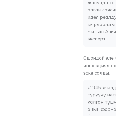
жөнүндө тас
алган саяси
идея реалду
кырдаалды к
Чыгыш Азия
эксперт.
Ошондой эле 
инфекциялар
эске салды.
«1945-жылд
туруучу нег
калган түшү
анын формас