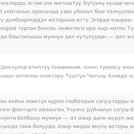
маларды эстөө эле жетиштүү. Бүгүнкү күндө чеч
й элитанын арасында узак убакыт бою талкуулан
у долбоорлордун катарына өттү. Эгерде азыркы г
арай турган болсок, кезектеги ири чыр-чатак Т
да башталышы мүмкүн деп күтүлүүдө», — деп эсе
Ороскулов атиптүү пневмония, чочко тумоосу жа
ынын алгачкы очоктору Түштүк-Чыгыш Азияда к
ан кийин өзөктүк курал глобалдык согуштарды к
изги факторго айланган. Үчүнчү дүйнөлүк согуш би
нүктө болбошу мүмкүн — ал азыр деле жүрүп жат
ында гана болууда. Азыр медиа өкүлү катары ме