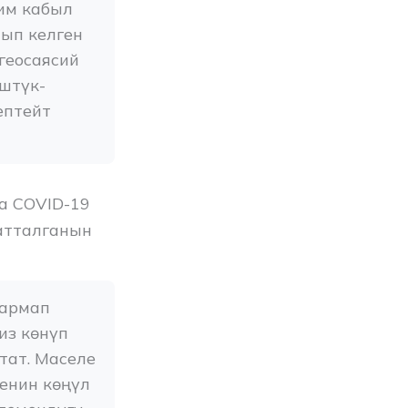
им кабыл 
ып келген 
еосаясий 
үштүк-
птейт 
на COVID-19
атталганын
армап 
з көнүп 
ат. Маселе 
нин көңүл 