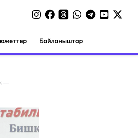
сюжеттер
Байланыштар
к —