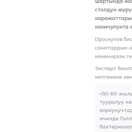
шартында коо
столдун жүрү
каражаттары 
коомчулукта 
Ороскулов би
санитардык-э
кененирээк г
Эксперт биол
келгенине көң
«50-60-жылд
тууралуу ки
коркунучта
ичинде Голл
бактериолог