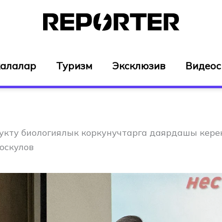
алалар
Туризм
Эксклюзив
Видео
кту биологиялык коркунучтарга даярдашы кере
оскулов