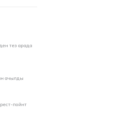
ден тез арада
ин ачылды
рест-пойнт