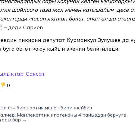
танагандардын бары колунан келген ыкмаларды к
ртия шайлоого таза жол менен катышайын десе 
акеттерди жасап жаткан болот, анан ал да атаа
, –
деди Сариев.
евдин пикирин депутат Курманкул Зулушев да к
 буга бөгөт коюу кыйын экенин белигиледи.
ылыктар
,
Саясат
0
Биз эч бир партия менен бирикпейбиз
алиев: Мамлекеттик ипотеканы 4 пайыздан берүүгө
тары бар →