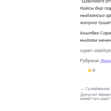
“Шайлоого ат
Кайсы бир па
мыйзамсыз ар
жолуна түшөт”
Акылбек Сари
мыйзам менен
сүрөт: azattyk
Рубрики:
Жаң
0
← Сулайманов: 
Депутат Мамат
өкмөттүн шарт