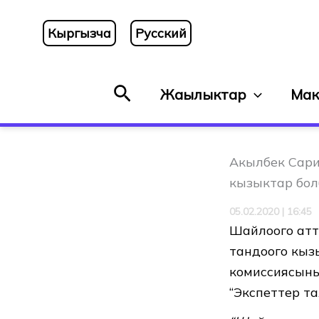
Skip
to
Кыргызча
Русский
content
Search
Жаңылыктар
Мак
Акылбек Сари
кызыктар бол
05.02.2020 | 16:45
Шайлоого атт
тандоого кыз
комиссиясыны
“Экспеттер та