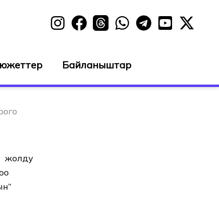
сюжеттер
Байланыштар
оого
а жолду
оо
ын”