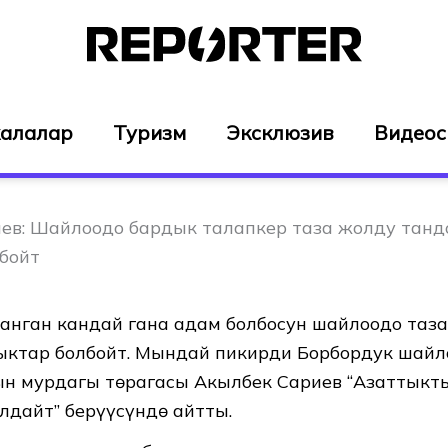
алалар
Туризм
Эксклюзив
Видео
ев: Шайлоодо бардык талапкер таза жолду танд
бойт
анган кандай гана адам болбосун шайлоодо таз
ыктар болбойт. Мындай пикирди Борбордук шайл
н мурдагы төрагасы Акылбек Сариев “Азаттыкт
лдайт” берүүсүндө айтты.