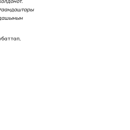
олдонот.
атаандаштары
ндашынын
убаттап,