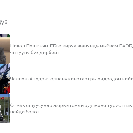
ңүз
Никол Пашинян: ЕБге кирүү жөнүндө мыйзам ЕАЭБ
чыгууну билдирбейт
Чолпон-Атада «Чолпон» кинотеатры оңдоодон кий
Өтмөк ашуусунда жарыктандыруу жана туристтик 
пайда болот