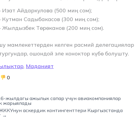
– Изат Айдаркулова (500 миң сом);
– Кутман Садыбакасов (300 миң сом);
– Жылдызбек Төрөканов (200 миң сом).
у мамлекеттерден келген расмий делегациялар
тургундар, ошондой эле коноктор күбө болушту.
ылыктар
,
Маданият
0
6-жылдагы ажылык сапар үчүн авиакомпаниялар
к жарыялады
 ЖККУнун аскердик контингенттери Кыргызстанда
т →