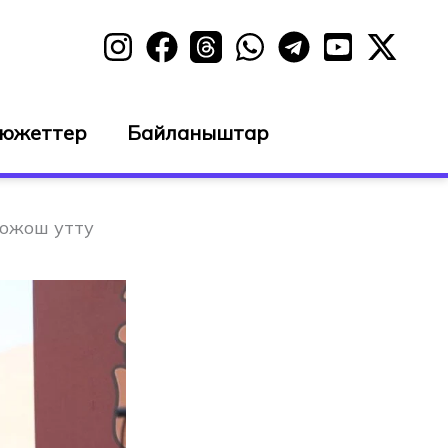
сюжеттер
Байланыштар
Кожош утту