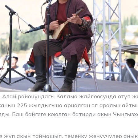
, Алай районундагы Калама жайлоосунда өтүп ж
канын 225 жылдыгына арналган эл аралык айты
ы. Баш байгеге коюлган батирди акын Чынгыз
з жуп акын таймашып, төмөнкү жеңүүчүлөр анык