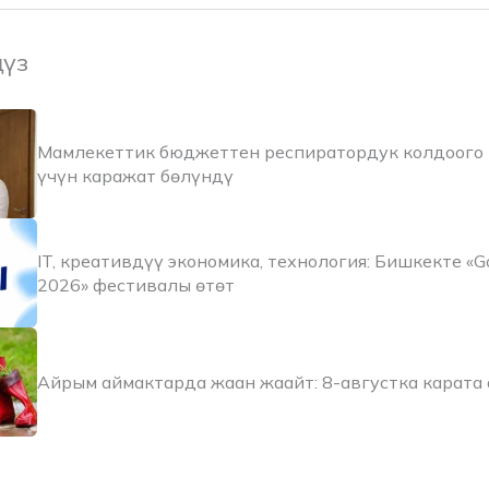
ңүз
Мамлекеттик бюджеттен респиратордук колдоого
үчүн каражат бөлүндү
IT, креативдүү экономика, технология: Бишкекте «Go 
2026» фестивалы өтөт
Айрым аймактарда жаан жаайт: 8-августка карата