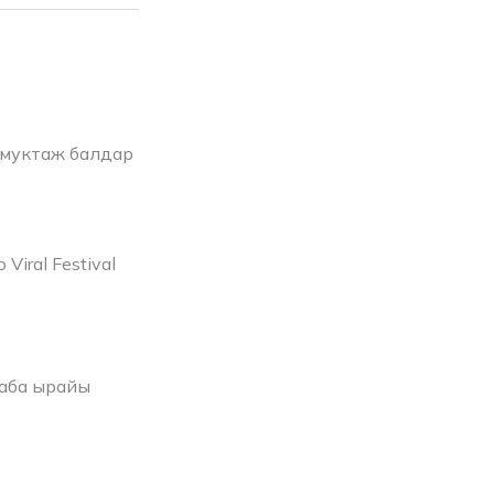
 муктаж балдар
Viral Festival
 аба ырайы