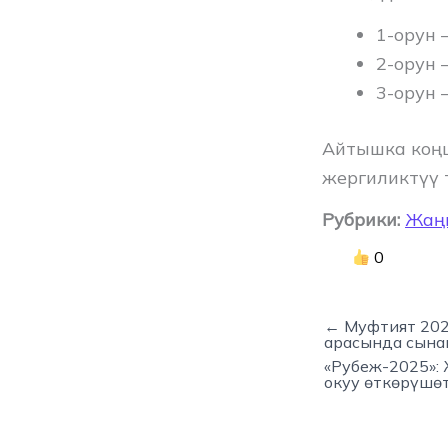
1-орун 
2-орун 
3-орун 
Айтышка коңш
жергиликтүү 
Рубрики:
Жаң
0
← Муфтият 202
арасында сына
«Рубеж-2025»:
окуу өткөрүшө