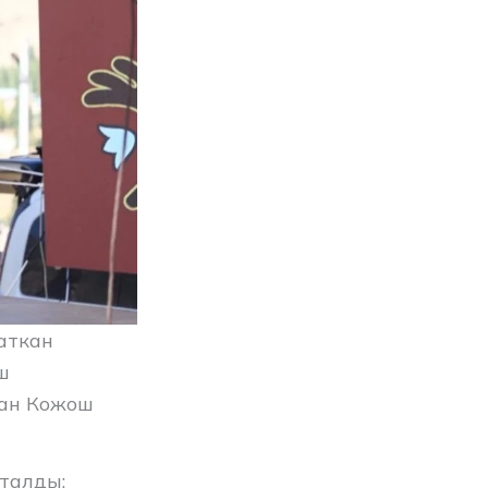
аткан
ш
хан Кожош
талды: