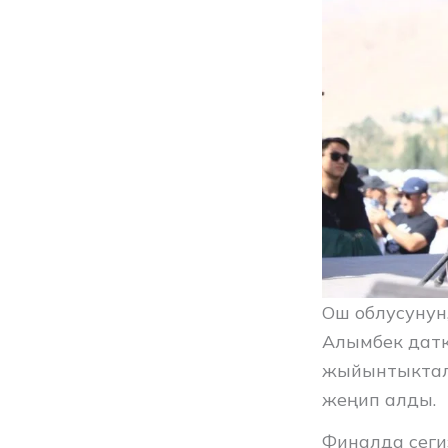
Ош облусунун
Алымбек дат
жыйынтыкталд
жеңип алды.
Финалда сеги