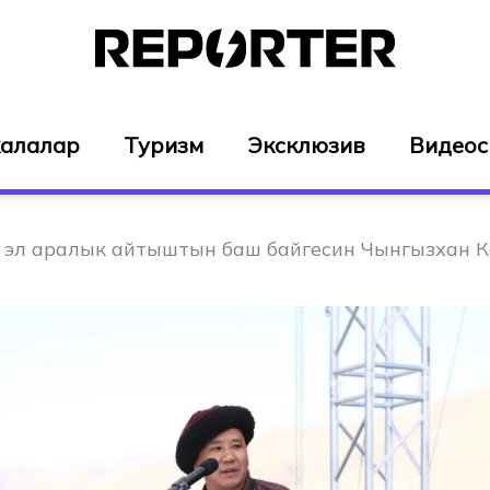
алалар
Туризм
Эксклюзив
Видео
 эл аралык айтыштын баш байгесин Чынгызхан 