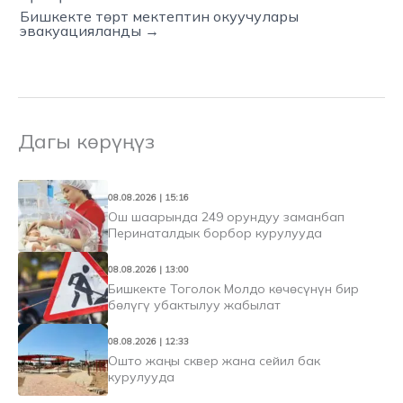
Бишкекте төрт мектептин окуучулары
эвакуацияланды →
Дагы көрүңүз
08.08.2026 | 15:16
Ош шаарында 249 орундуу заманбап
Перинаталдык борбор курулууда
08.08.2026 | 13:00
Бишкекте Тоголок Молдо көчөсүнүн бир
бөлүгү убактылуу жабылат
08.08.2026 | 12:33
Ошто жаңы сквер жана сейил бак
курулууда