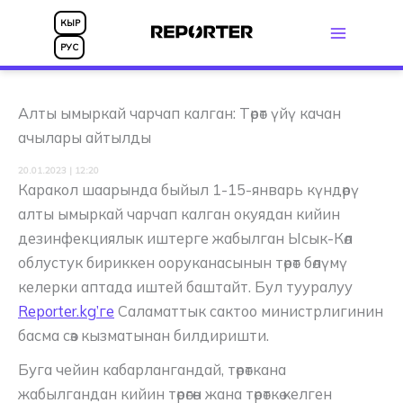
Skip
КЫР
to
РУС
content
Алты ымыркай чарчап калган: Төрөт үйү качан
ачылары айтылды
20.01.2023 | 12:20
Каракол шаарында быйыл 1-15-январь күндөрү
алты ымыркай чарчап калган окуядан кийин
дезинфекциялык иштерге жабылган Ысык-Көл
облустук бириккен ооруканасынын төрөт бөлүмү
келерки аптада иштей баштайт. Бул тууралуу
Reporter.kg’ге
Саламаттык сактоо министрлигинин
басма сөз кызматынан билдиришти.
Буга чейин кабарлангандай, төрөткана
жабылгандан кийин төрөгөн жана төрөткө келген