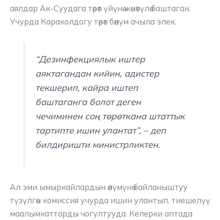
аялдар Ак-Суудага төрөт үйүнө жөнөтүлө баштаган.
Учурда Караколдогу төрөт бөлүм ачыла элек.
“Дезинфекциялык иштер
аяктагандан кийин, адистер
текшерип, кайра иштеп
баштаганга болот деген
чечиминен соң төрөткана штаттык
тартипте ишин улантат”,
– деп
билдиришти министрликтен.
Ал эми ымыркайлардын өлүмүнө байланыштуу
түзүлгөн комиссия учурда ишин улантып, тиешелүү
маалымкаттарды чогултууда. Келерки аптада