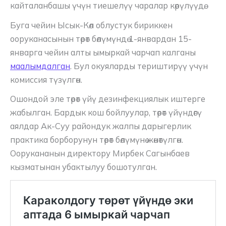
кайталанбашы үчүн тиешелүү чаралар көрүлүүдө.
Буга чейин Ысык-Көл облустук бириккен
ооруканасынын төрөт бөлүмүндө 1-январдан 15-
январга чейин алты ымыркай чарчап калганы
маалымдалган
. Бул окуяларды териштирүү үчүн
комиссия түзүлгөн.
Ошондой эле төрөт үйү дезинфекциялык иштерге
жабылган. Бардык кош бойлуулар, төрөт үйүндөгү
аялдар Ак-Суу райондук жалпы дарыгерлик
практика борборунун төрөт бөлүмүнө жөнөтүлгөн.
Оорукананын директору Мирбек Сагынбаев
кызматынан убактылуу бошотулган.