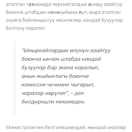
аталган төрөтканада перинаталдык өлүмдү азайтуу
боюнча штабдын көчмө жыйыны өтүп, анда аталган
окуяга байланыштуу маселелер, кандай бузуулар
болгону каралат.
“Ымыркайлардын өлүмүн азайтуу
боюнча ыкчам штабда кандай
бузуулар бар экени каралып,
анын жыйынтыгы боюнча
комиссия чечимин чыгарып,
чаралар көрүлөт”
, – деп
билдиришти мекемеден.
Министрликтен белгилешкендей, мындай окуялар