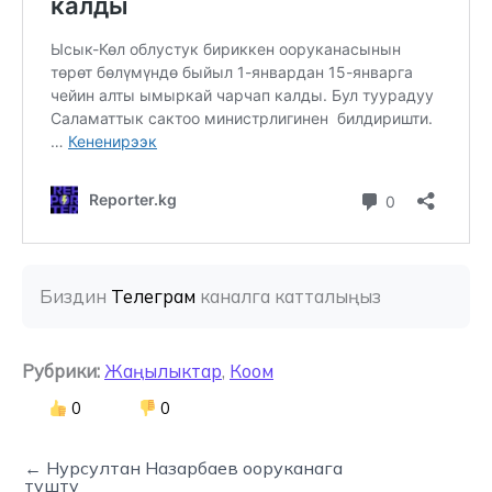
Биздин 
Телеграм
 каналга катталыңыз
Рубрики:
Жаңылыктар
,
Коом
0
0
← Нурсултан Назарбаев ооруканага
түштү