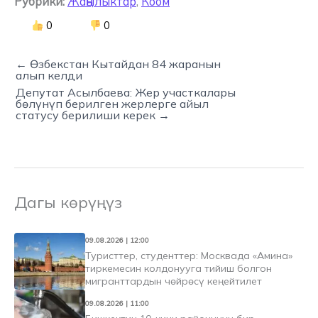
Рубрики:
Жаңылыктар
,
Коом
0
0
← Өзбекстан Кытайдан 84 жаранын
алып келди
Депутат Асылбаева: Жер участкалары
бөлүнүп берилген жерлерге айыл
статусу берилиши керек →
Дагы көрүңүз
09.08.2026 | 12:00
Туристтер, студенттер: Москвада «Амина»
тиркемесин колдонууга тийиш болгон
мигранттардын чөйрөсү кеңейтилет
09.08.2026 | 11:00