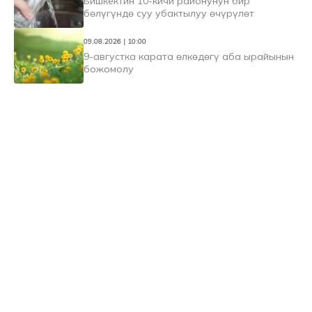
Бишкектин 10-кичи районунун бир
бөлүгүндө суу убактылуу өчүрүлөт
09.08.2026 | 10:00
9-августка карата өлкөдөгү аба ырайынын
божомолу