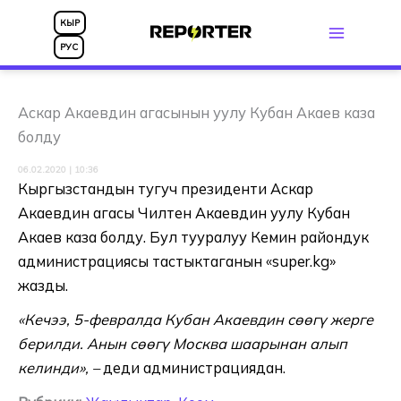
Skip
КЫР
to
РУС
content
Аскар Акаевдин агасынын уулу Кубан Акаев каза
болду
06.02.2020 | 10:36
Кыргызстандын туңгуч президенти Аскар
Акаевдин агасы Чилтен Акаевдин уулу Кубан
Акаев каза болду. Бул тууралуу Кемин райондук
администрациясы тастыктаганын «super.kg»
жазды.
«Кечээ, 5-февралда Кубан Акаевдин сөөгү жерге
берилди. Анын сөөгү Москва шаарынан алып
келинди», –
деди администрациядан.