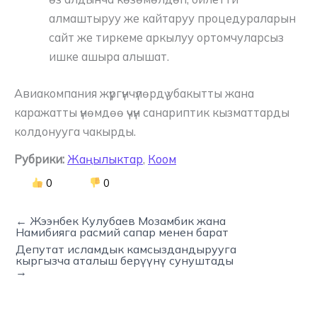
алмаштыруу же кайтаруу процедураларын
сайт же тиркеме аркылуу ортомчуларсыз
ишке ашыра алышат.
Авиакомпания жүргүнчүлөрдү убакытты жана
каражатты үнөмдөө үчүн санариптик кызматтарды
колдонууга чакырды.
Рубрики:
Жаңылыктар
,
Коом
0
0
← Жээнбек Кулубаев Мозамбик жана
Намибияга расмий сапар менен барат
Депутат исламдык камсыздандырууга
кыргызча аталыш берүүнү сунуштады
→