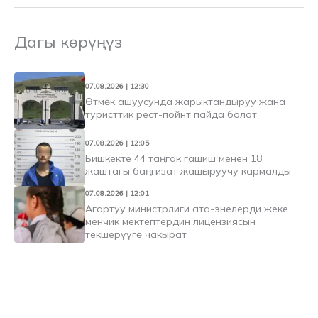
Дагы көрүңүз
07.08.2026 | 12:30
Өтмөк ашуусунда жарыктандыруу жана
туристтик рест-пойнт пайда болот
07.08.2026 | 12:05
Бишкекте 44 таңгак гашиш менен 18
жаштагы баңгизат жашыруучу кармалды
07.08.2026 | 12:01
Агартуу министрлиги ата-энелерди жеке
менчик мектептердин лицензиясын
текшерүүгө чакырат