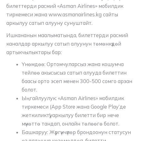
билеттерди расмий «Asman Airlines» мобилдик
тиркемеси жана www.asmanairlines.kg сайты
аркылуу сатып алууну сунуштайт.
Ишкананын маалыматында, билеттерди расмий
каналдар аркылуу сатып алуунун төмөнкүдөй
артыкчылыктары бар:
Үнөмдөө: Ортомчуларсыз жана кошумча
тейлөө акысысыз сатып алууда билеттин
баасы орто эсеп менен 300-500 сомго арзан
болот.
Ыңгайлуулук: «Asman Airlines» мобилдик
тиркемеси (App Store жана Google Play’де
жеткиликтүү) аркылуу билетти бир нече
мүнөттө тандап, онлайн төлөөгө болот.
Башкаруу: Жүргүнчүлөр брондоонун статусун
өз алдынча көзөмөлдөп, билетти