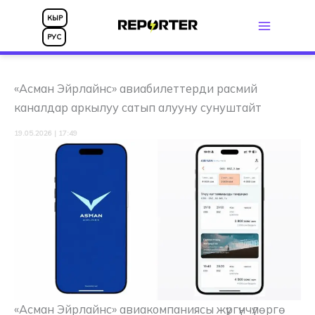
Skip
КЫР
to
РУС
content
«Асман Эйрлайнс» авиабилеттерди расмий
каналдар аркылуу сатып алууну сунуштайт
19.05.2026 | 17:49
«Асман Эйрлайнс» авиакомпаниясы жүргүнчүлөргө