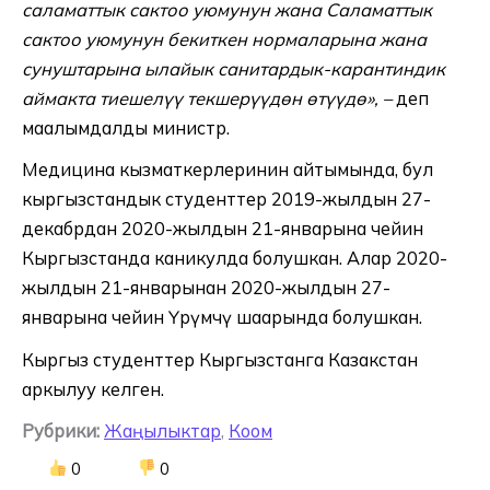
саламаттык сактоо уюмунун жана Саламаттык
сактоо уюмунун бекиткен нормаларына жана
сунуштарына ылайык санитардык-карантиндик
аймакта тиешелүү текшерүүдөн өтүүдө», –
деп
маалымдалды министр.
Медицина кызматкерлеринин айтымында, бул
кыргызстандык студенттер 2019-жылдын 27-
декабрдан 2020-жылдын 21-январына чейин
Кыргызстанда каникулда болушкан. Алар 2020-
жылдын 21-январынан 2020-жылдын 27-
январына чейин Үрүмчү шаарында болушкан.
Кыргыз студенттер Кыргызстанга Казакстан
аркылуу келген.
Рубрики:
Жаңылыктар
,
Коом
0
0