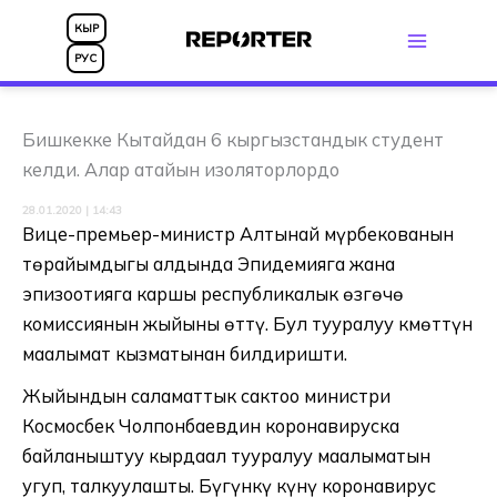
Skip
КЫР
to
РУС
content
Бишкекке Кытайдан 6 кыргызстандык студент
келди. Алар атайын изоляторлордо
28.01.2020 | 14:43
Вице-премьер-министр Алтынай Өмүрбекованын
төрайымдыгы алдында Эпидемияга жана
эпизоотияга каршы республикалык өзгөчө
комиссиянын жыйыны өттү. Бул тууралуу Өкмөттүн
маалымат кызматынан билдиришти.
Жыйындын саламаттык сактоо министри
Космосбек Чолпонбаевдин коронавируска
байланыштуу кырдаал тууралуу маалыматын
угуп, талкуулашты. Бүгүнкү күнү коронавирус