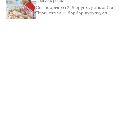
08.08.2026 | 15:16
Ош шаарында 249 орундуу заманбап
Перинаталдык борбор курулууда