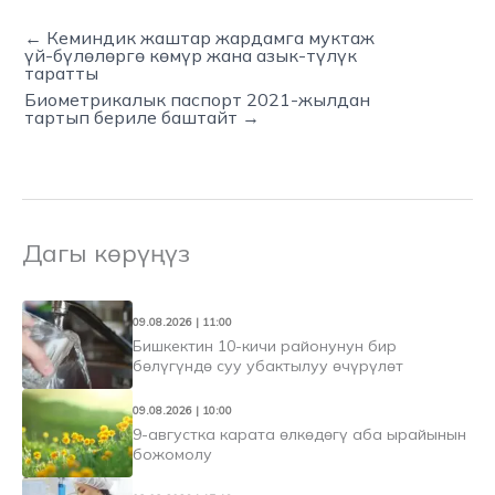
← Кеминдик жаштар жардамга муктаж
үй-бүлөлөргө көмүр жана азык-түлүк
таратты
Биометрикалык паспорт 2021-жылдан
тартып бериле баштайт →
Дагы көрүңүз
09.08.2026 | 11:00
Бишкектин 10-кичи районунун бир
бөлүгүндө суу убактылуу өчүрүлөт
09.08.2026 | 10:00
9-августка карата өлкөдөгү аба ырайынын
божомолу