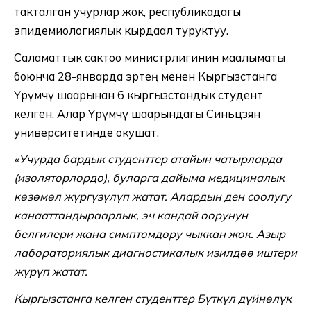
такталган учурлар жок, республикадагы
эпидемиологиялык кырдаал туруктуу.
Саламаттык сактоо министрлигинин маалыматы
боюнча 28-январда эртең менен Кыргызстанга
Үрүмчү шаарынан 6 кыргызстандык студент
келген. Алар Үрүмчү шаарындагы Синьцзян
университетинде окушат.
«Учурда бардык студенттер атайын чатырларда
(изоляторлордо), буларга дайыма медициналык
көзөмөл жүргүзүлүп жатат. Алардын ден соолугу
канааттандыраарлык, эч кандай оорунун
белгилери жана симптомдору чыккан жок. Азыр
лабораториялык диагностикалык изилдөө иштери
жүрүп жатат.
Кыргызстанга келген студенттер Бүткүл дүйнөлүк