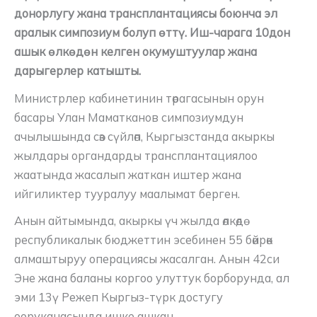
донорлугу жана трансплантациясы боюнча эл
аралык симпозиум болуп өттү. Иш-чарага 10дон
ашык өлкөдөн келген окумуштуулар жана
дарыгерлер катышты.
Министрлер кабинетинин төрагасынын орун
басары Улан Маматканов симпозиумдун
ачылышында сөз сүйлөп, Кыргызстанда акыркы
жылдары органдарды трансплантациялоо
жаатында жасалып жаткан иштер жана
ийгиликтер тууралуу маалымат берген.
Анын айтымында, акыркы үч жылда өлкөдө
республикалык бюджеттин эсебинен 55 бөйрөк
алмаштыруу операциясы жасалган. Анын 42си
Эне жана баланы коргоо улуттук борборунда, ал
эми 13ү Режеп Кыргыз-түрк достугу
ооруканасында ишке ашкан.