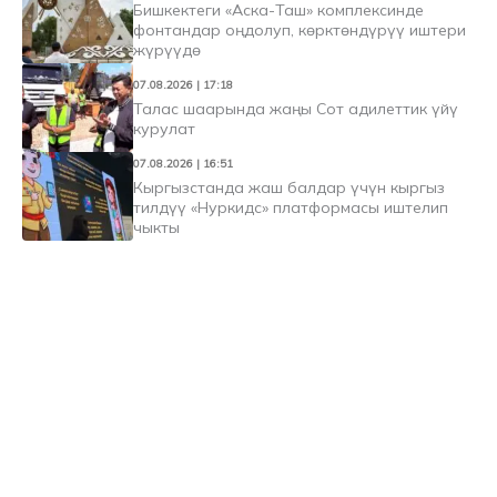
Бишкектеги «Аска-Таш» комплексинде
фонтандар оңдолуп, көрктөндүрүү иштери
жүрүүдө
07.08.2026 | 17:18
Талас шаарында жаңы Сот адилеттик үйү
курулат
07.08.2026 | 16:51
Кыргызстанда жаш балдар үчүн кыргыз
тилдүү «Нуркидс» платформасы иштелип
чыкты