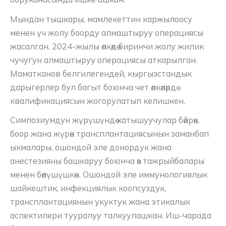
Мындан тышкары, мамлекеттин каржылоосу
менен үч жолу боорду алмаштыруу операциясы
жасалган. 2024-жылы өлкөдө биринчи жолу жилик
чучугун алмаштыруу операциясы аткарылган.
Маматканов белгилегендей, кыргызстандык
дарыгерлер бул багыт боюнча чет өлкөлөрдө
квалификациясын жогорулатып келишкен.
Симпозиумдун жүрүшүндө катышуучулар бөйрөк,
боор жана жүрөк трансплантациясынын заманбап
ыкмалары, ошондой эле донордук жана
анестезияны башкаруу боюнча өз тажрыйбалары
менен бөлүшүшкөн. Ошондой эле иммунологиялык
шайкештик, инфекциялык коопсуздук,
трансплантациянын укуктук жана этикалык
аспектилери тууралуу талкуулашкан. Иш-чарада