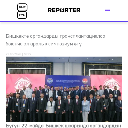
Skip
КЫР
to
РУС
content
Бишкекте органдарды трансплантациялоо
боюнча эл аралык симпозиум өттү
22.05.2026 | 16:27
Бүгүн, 22-майда, Бишкек шаарында органдардын