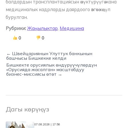
балдардын трансплантациясын өнүктүрүүгө жана
медициналык кадрларды даярдоого өзгөчө көңүл
бурулган.
Рубрики:
Жаңылыктар
,
Медицина
0
0
← Швейцариянын Улуттук банкынын
башчысы Бишкекке келди
Бишкекте орусиялык өндүрүүчүлөрдүн
«Орусияда жасалган» масштабдуу
бизнес-миссиясы өтөт →
Дагы көрүңүз
07.08.2026 | 17:56