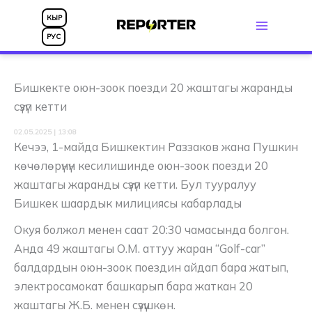
Skip
КЫР
to
РУС
content
Бишкекте оюн-зоок поезди 20 жаштагы жаранды
сүзүп кетти
02.05.2025 | 13:08
Кечээ, 1-майда Бишкектин Раззаков жана Пушкин
көчөлөрүнүн кесилишинде оюн-зоок поезди 20
жаштагы жаранды сүзүп кетти. Бул тууралуу
Бишкек шаардык милициясы кабарлады
Окуя болжол менен саат 20:30 чамасында болгон.
Анда 49 жаштагы О.М. аттуу жаран “Golf-car”
балдардын оюн-зоок поездин айдап бара жатып,
электросамокат башкарып бара жаткан 20
жаштагы Ж.Б. менен сүзүшкөн.