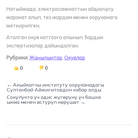
Натыйжада, электросамокаттын айдоочусу
жаракат алып, тез жардам менен ооруканага
жеткирилген.
Аталган окуя каттоого алынып, бардык
экспертизалар дайындалган.
Рубрики:
Жаңылыктар
,
Окуялар
0
0
← Акыйкатчы институту ооруканадагы
Султанбай Айжигитовдон кабар алды
Сокулукта үч адис жүгөрүнү үч башка
ыкма менен өстүрүп көрүшөт →