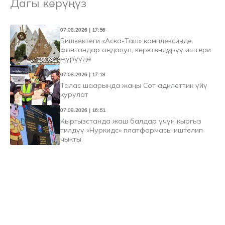
Дагы көрүңүз
07.08.2026 | 17:56
Бишкектеги «Аска-Таш» комплексинде
фонтандар оңдолуп, көрктөндүрүү иштери
жүрүүдө
07.08.2026 | 17:18
Талас шаарында жаңы Сот адилеттик үйү
курулат
07.08.2026 | 16:51
Кыргызстанда жаш балдар үчүн кыргыз
тилдүү «Нуркидс» платформасы иштелип
чыкты