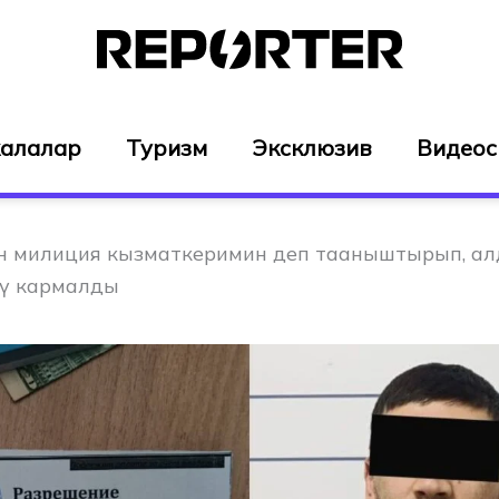
алалар
Туризм
Эксклюзив
Видео
үн милиция кызматкеримин деп тааныштырып, а
үү кармалды