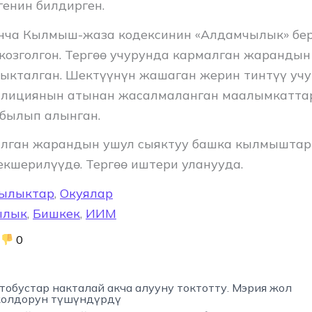
генин билдирген.
нча Кылмыш-жаза кодексинин «Алдамчылык» бер
озголгон. Тергөө учурунда кармалган жарандын
ныкталган. Шектүүнүн жашаган жерин тинтүү уч
илициянын атынан жасалмаланган маалымкатт
былып алынган.
алган жарандын ушул сыяктуу башка кылмыштар
кшерилүүдө. Тергөө иштери уланууда.
ылыктар
,
Окуялар
ылык
,
Бишкек
,
ИИМ
0
обустар накталай акча алууну токтотту. Мэрия жол
жолдорун түшүндүрдү