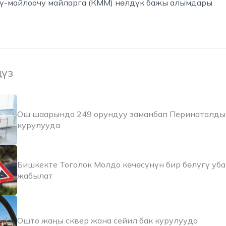
ү-майлоочу майларга (КММ) нөлдүк бажы алымдары
ңүз
Ош шаарында 249 орундуу заманбап Перинаталды
курулууда
Бишкекте Тоголок Молдо көчөсүнүн бир бөлүгү уб
жабылат
Ошто жаңы сквер жана сейил бак курулууда