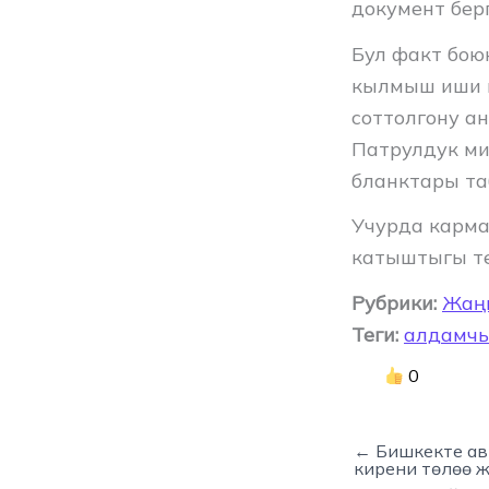
документ бер
Бул факт бою
кылмыш иши к
соттолгону а
Патрулдук м
бланктары та
Учурда карм
катыштыгы те
Рубрики:
Жаң
Теги:
алдамч
0
← Бишкекте авт
кирени төлөө 