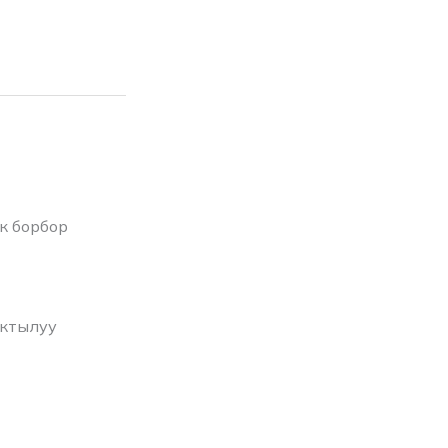
к борбор
актылуу