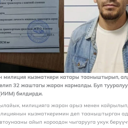
үн милиция кызматкери катары тааныштырып, а
елип 32 жаштагы жаран кармалды. Бул тууралуу
(ИИМ) билдирди.
лайык, милицияга жаран арыз менен кайрылып,
илициянын кызматкеримин деп тааныштырган ад
автоунааны айып короодон чыгарууга укук берүү