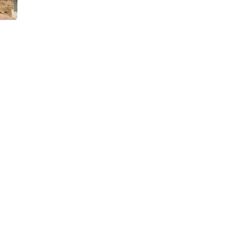
Элдик кабарчы
Маанилүү нерсени көрдүңүзбү?