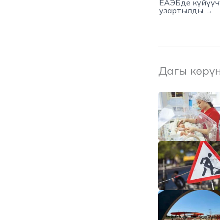
ЕАЭБде күйүүч
узартылды →
Дагы көрү