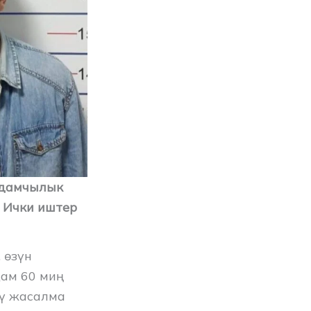
лдамчылык
 Ички иштер
 өзүн
ам 60 миң
чү жасалма