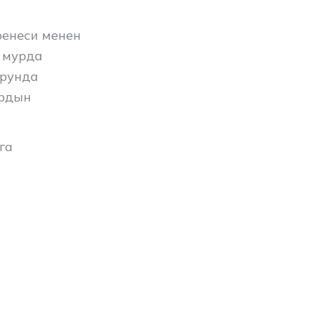
енеси менен
 мурда
урунда
ардын
га