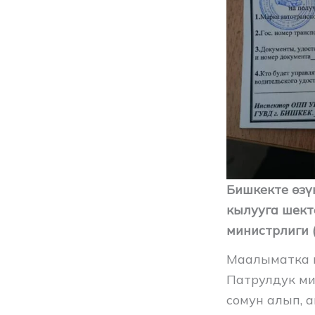
Бишкекте өз
кылууга шект
министрлиги 
Маалыматка ы
Патрулдук м
сомун алып, 