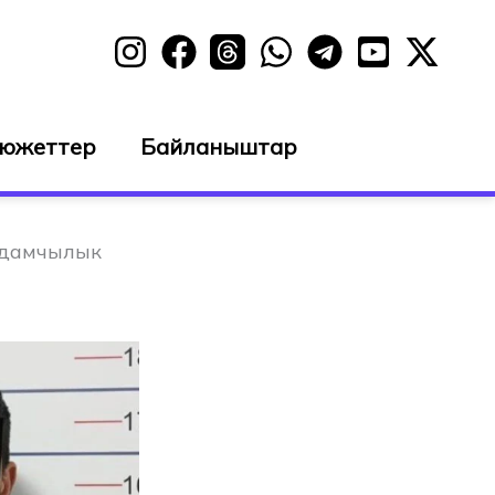
сюжеттер
Байланыштар
лдамчылык