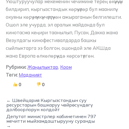
Уюштуруучулар мекеменин чечимине терең өкүнүчүн
билдирип, кыргызстандык көрүүчүлөр бул маанилүү
окуяны көрүү мүмкүнчүлүгүнөн ажыраганын белгилешти.
Ошол эле учурда, эл аралык майданда бул
кинотасма кеңири таанылып, Пусан, Дакка жана
Везулдагы кинофестивалдарда башкы
сыйлыктарга ээ болгон, ошондой эле АКШда
жана Европа өлкөлөрүндө көрсөтүлгөн.
Рубрики:
Жаңылыктар
,
Коом
Теги:
Маданият
0
0
← Швейцария Кыргызстандын суу
ресурстарын башкаруу чөйрөсүндөгү
долбоорлорун колдойт
Депутат министрлер кабинетинен 797
мечитти мыйзамдаштырууну суранды
→