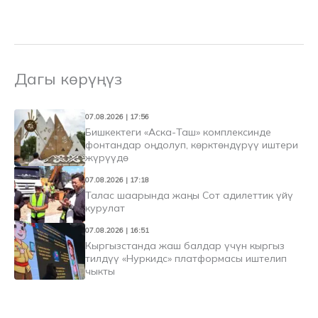
Дагы көрүңүз
07.08.2026 | 17:56
Бишкектеги «Аска-Таш» комплексинде
фонтандар оңдолуп, көрктөндүрүү иштери
жүрүүдө
07.08.2026 | 17:18
Талас шаарында жаңы Сот адилеттик үйү
курулат
07.08.2026 | 16:51
Кыргызстанда жаш балдар үчүн кыргыз
тилдүү «Нуркидс» платформасы иштелип
чыкты