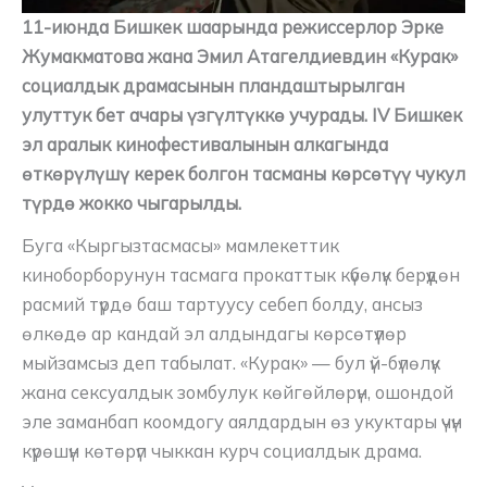
11-июнда Бишкек шаарында режиссерлор Эрке
Жумакматова жана Эмил Атагелдиевдин «Курак»
социалдык драмасынын пландаштырылган
улуттук бет ачары үзгүлтүккө учурады. IV Бишкек
эл аралык кинофестивалынын алкагында
өткөрүлүшү керек болгон тасманы көрсөтүү чукул
түрдө жокко чыгарылды.
Буга «Кыргызтасмасы» мамлекеттик
киноборборунун тасмага прокаттык күбөлүк берүүдөн
расмий түрдө баш тартуусу себеп болду, ансыз
өлкөдө ар кандай эл алдындагы көрсөтүүлөр
мыйзамсыз деп табылат. «Курак» — бул үй-бүлөлүк
жана сексуалдык зомбулук көйгөйлөрүн, ошондой
эле заманбап коомдогу аялдардын өз укуктары үчүн
күрөшүн көтөрүп чыккан курч социалдык драма.