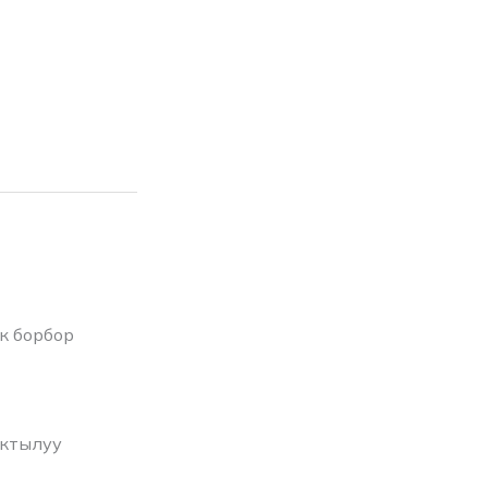
к борбор
актылуу