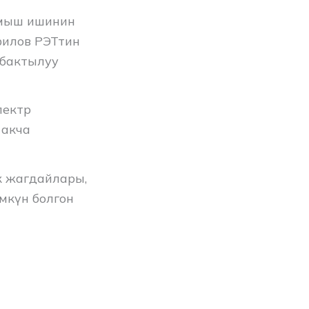
лмыш ишинин
филов РЭТтин
убактылуу
лектр
 акча
к жагдайлары,
мкүн болгон