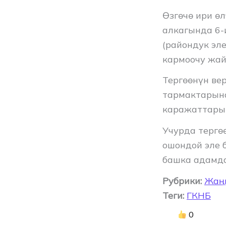
Өзгөчө ири ө
алкагында 6-
(райондук эл
кармоочу жай
Тергөөнүн ве
тармактарына
каражаттарын
Учурда тергө
ошондой эле 
башка адамд
Рубрики:
Жаң
Теги:
ГКНБ
0