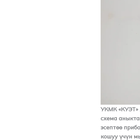
УКМК «КУЭТ»
схема аныкта
эсептөө приб
кошуу үчүн м