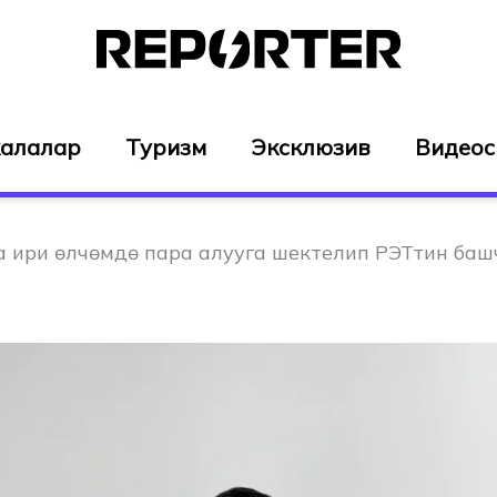
алалар
Туризм
Эксклюзив
Видео
а ири өлчөмдө пара алууга шектелип РЭТтин ба