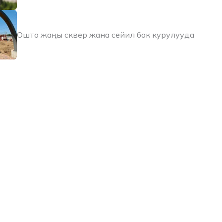
Ошто жаңы сквер жана сейил бак курулууда