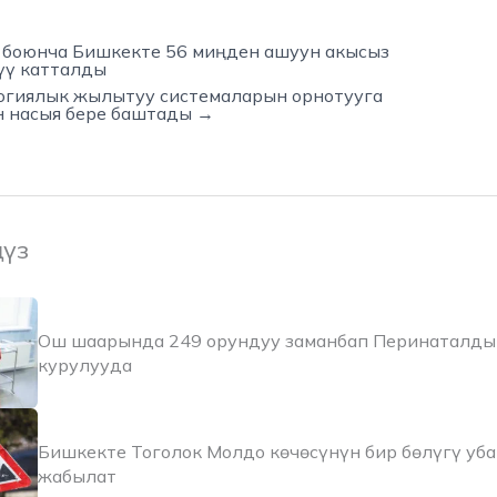
боюнча Бишкекте 56 миңден ашуун акысыз
үү катталды
огиялык жылытуу системаларын орнотууга
 насыя бере баштады →
ңүз
Ош шаарында 249 орундуу заманбап Перинаталды
курулууда
Бишкекте Тоголок Молдо көчөсүнүн бир бөлүгү уб
жабылат