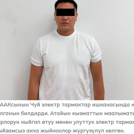
 ААКсынын Чүй электр тармактар ишканасында 
лганын билдирди. Атайын кызматтын маалыматы
орлорун кыйгап өтүү менен улуттук электр тарм
ыйзамсыз акча жыйноолор жүргүзүлүп келген.