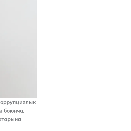
коррупциялык
 боюнча,
актарына