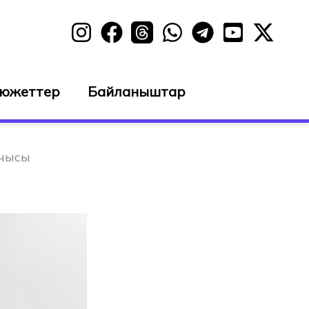
сюжеттер
Байланыштар
шчысы