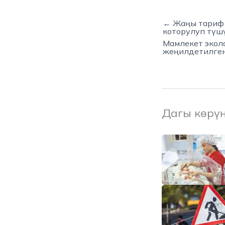
← Жаңы тариф 
которулуп түш
Мамлекет экол
жеңилдетилген
Дагы көрү