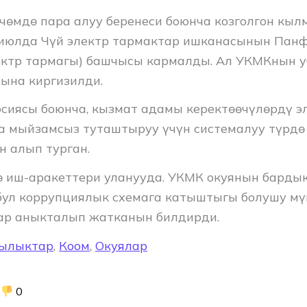
лчөмдө пара алуу беренеси боюнча козголгон кы
июлда Чүй электр тармактар ишканасынын Пан
ектр тармагы) башчысы кармалды. Ал УКМКнын 
ына киргизилди.
рсиясы боюнча, кызмат адамы керектөөчүлөрдү э
 мыйзамсыз туташтыруу үчүн системалуу түрдө
 алып турган.
ө иш-аракеттери уланууда. УКМК окуянын барды
бул коррупциялык схемага катыштыгы болушу мү
ар аныкталып жатканын билдирди.
ылыктар
,
Коом
,
Окуялар
0