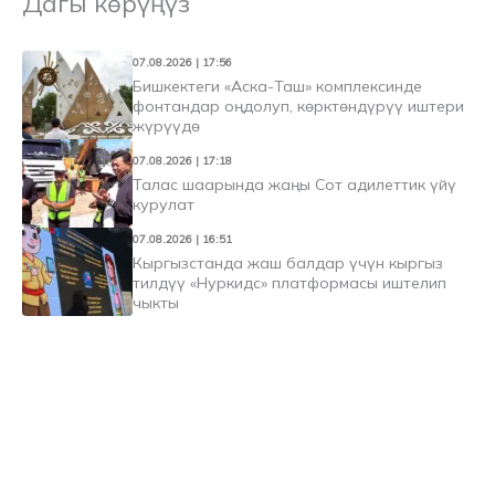
Дагы көрүңүз
07.08.2026 | 17:56
Бишкектеги «Аска-Таш» комплексинде
фонтандар оңдолуп, көрктөндүрүү иштери
жүрүүдө
07.08.2026 | 17:18
Талас шаарында жаңы Сот адилеттик үйү
курулат
07.08.2026 | 16:51
Кыргызстанда жаш балдар үчүн кыргыз
тилдүү «Нуркидс» платформасы иштелип
чыкты