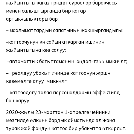
жыйынтыгы кагаз түрүндөгү суроолор баракчасы
менен салыштырганда бир катар
артыкчылыктары бар:
– маалыматтардын сапатынын жакшыргандыгы;
-каттоочунун күн сайын аткарган ишинин
жыйынтыгына көз салуу;
-автоматтык багыттаманын оңдоп-түзөө мүмүкүнчүлүгү;
– реалдуу убакыт ичинде каттоонун жүрүшүн
көзөмөлгө алуу мүмкүнчүлүгү;
– каттоодогу талаа персоналдарын эффективдүү
башкаруу.
2020-жылы 23-марттан 1-апрелге чейинки
мезгилде өлкөнүн бардык аймагында эл жана
турак жай фондун каттоо бир убакытта өткөрүлөт.