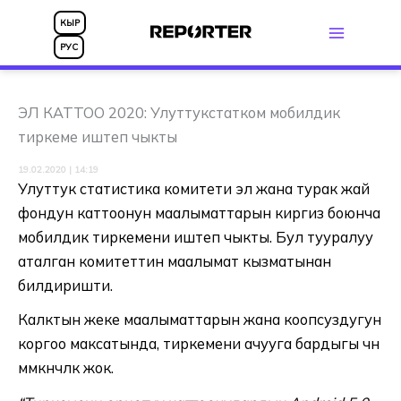
Skip
КЫР
to
РУС
content
ЭЛ КАТТОО 2020: Улуттукстатком мобилдик
тиркеме иштеп чыкты
19.02.2020 | 14:19
Улуттук статистика комитети эл жана турак жай
фондун каттоонун маалыматтарын киргизүү боюнча
мобилдик тиркемени иштеп чыкты. Бул тууралуу
аталган комитеттин маалымат кызматынан
билдиришти.
Калктын жеке маалыматтарын жана коопсуздугун
коргоо максатында, тиркемени ачууга бардыгы үчүн
мүмкүнчүлүк жок.