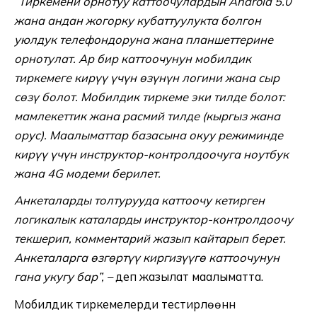
“Тиркемени орнотуу каттоочулардын Android 5.0
жана андан жогорку кубаттуулукта болгон
уюлдук телефондоруна жана планшеттерине
орнотулат. Ар бир каттоочунун мобилдик
тиркемеге кирүү үчүн өзүнүн логини жана сыр
сөзү болот. Мобилдик тиркеме эки тилде болот:
мамлекеттик жана расмий тилде (кыргыз жана
орус). Маалыматтар базасына окуу режиминде
кирүү үчүн инструктор-контролдоочуга ноутбук
жана 4G модеми берилет.
Анкеталарды толтурууда каттоочу кетирген
логикалык каталарды инструктор-контролдоочу
текшерип, комментарий жазып кайтарып берет.
Анкеталарга өзгөртүү киргизүүгө каттоочунун
гана укугу бар”, –
деп жазылат маалыматта.
Мобилдик тиркемелерди тестирлөөнүн