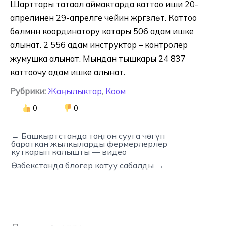
Шарттары татаал аймактарда каттоо иши 20-
апрелинен 29-апрелге чейин жүргүзүлөт. Каттоо
бөлүмүнүн координатору катары 506 адам ишке
алынат. 2 556 адам инструктор – контролер
жумушка алынат. Мындан тышкары 24 837
каттоочу адам ишке алынат.
Рубрики:
Жаңылыктар
,
Коом
0
0
← Башкыртстанда тоңгон сууга чөгүп
бараткан жылкыларды фермерлерлер
куткарып калышты — видео
Өзбекстанда блогер катуу сабалды →