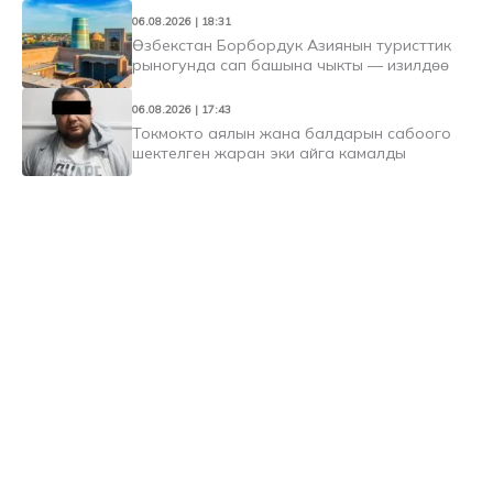
06.08.2026 | 18:31
Өзбекстан Борбордук Азиянын туристтик
рыногунда сап башына чыкты — изилдөө
06.08.2026 | 17:43
Токмокто аялын жана балдарын сабоого
шектелген жаран эки айга камалды