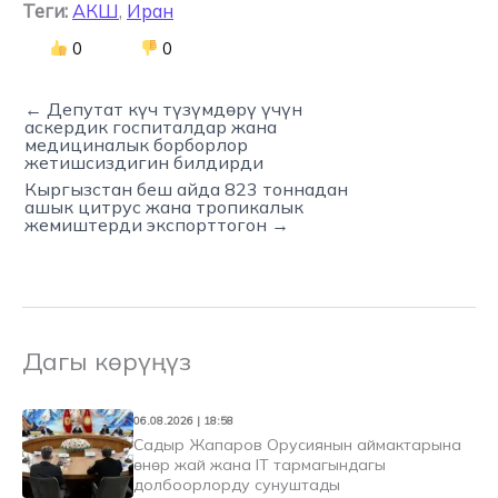
Теги:
АКШ
,
Иран
0
0
← Депутат күч түзүмдөрү үчүн
аскердик госпиталдар жана
медициналык борборлор
жетишсиздигин билдирди
Кыргызстан беш айда 823 тоннадан
ашык цитрус жана тропикалык
жемиштерди экспорттогон →
Дагы көрүңүз
06.08.2026 | 18:58
Садыр Жапаров Орусиянын аймактарына
өнөр жай жана IT тармагындагы
долбоорлорду сунуштады