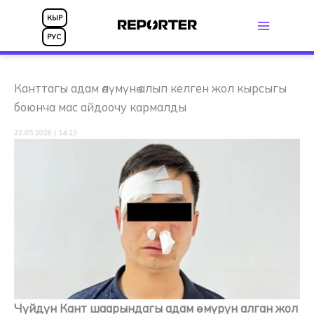
Skip
КЫР
to
РУС
content
Канттагы адам өлүмүнө алып келген жол кырсыгы
боюнча мас айдоочу кармалды
22.05.2026 | 14:23
Чүйдүн Кант шаарындагы адам өмүрүн алган жол