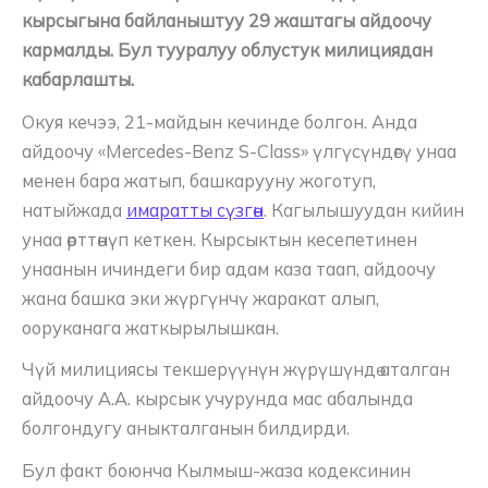
кырсыгына байланыштуу 29 жаштагы айдоочу
кармалды. Бул тууралуу облустук милициядан
кабарлашты.
Окуя кечээ, 21-майдын кечинде болгон. Анда
айдоочу «Mercedes-Benz S-Class» үлгүсүндөгү унаа
менен бара жатып, башкарууну жоготуп,
натыйжада
имаратты сүзгөн
. Кагылышуудан кийин
унаа өрттөнүп кеткен. Кырсыктын кесепетинен
унаанын ичиндеги бир адам каза таап, айдоочу
жана башка эки жүргүнчү жаракат алып,
ооруканага жаткырылышкан.
Чүй милициясы текшерүүнүн жүрүшүндө аталган
айдоочу А.А. кырсык учурунда мас абалында
болгондугу аныкталганын билдирди.
Бул факт боюнча Кылмыш-жаза кодексинин