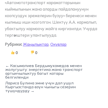
«Автомототранспорт каражаттарынын
кыймылынын жана аларды пайдалануунун
коопсуздук эрежелерин бузуу» беренеси менен
кылмыш иши козголгон. Шектүү А.А. кармалып,
убактылуу кармоочу жайга киргизилди. Учурда
тергөө иштери улантылууда.
Рубрики:
Жаңылыктар
,
Окуялар
0
0
← Касымалиев Бердымухамедов менен
жолугушту: энергетика жана транспорт
артыкчылыктуу багыт катары
белгиленди
Лариса Булина эмне үчүн дал ушул
Кыргызстанда өзүн чыныгы сезерин
түшүндүрдү →