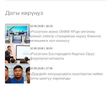
Дагы көрүңүз
10.08.2026 | 18:25
«Росатом» жана ОКӨФ КРде алгачкы
шамал электр станциясын куруу боюнча
келишимге кол коюшту
10.08.2026 | 18:00
«Росатом» Бостеридеги Кыргыз-Орус
форумуна катышты
10.08.2026 | 17:38
«Дордой» конушундагы мушташтан кийин
алты шектүү кармалды