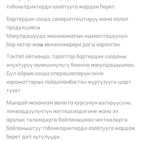
тобокелдиктерди азайтууга жардам берет.
Бартердик соода, санариптештирүү жана халал
продукциясы
Макулдашууда экономикалык кызматташуунун
бир катар жаңы механизмдери дагы каралган.
Тактап айтканда, тараптар бартердик сооданы
өнүктүрүү мүмкүнчүлүгү боюнча макулдашышкан.
Бул айрым соода операцияларын акча
каражаттарын пайдаланбастан жүргүзүүгө шарт
түзөт.
Мындай механизм валюта курсунун өзгөрүүсүнө,
ликвиддүүлүктүн жетишсиздигине жана эл
аралык төлөмдөргө байланышкан чектөөлөргө
байланыштуу тобокелдиктерди азайтууга жардам
берет деп күтүлүүдө.