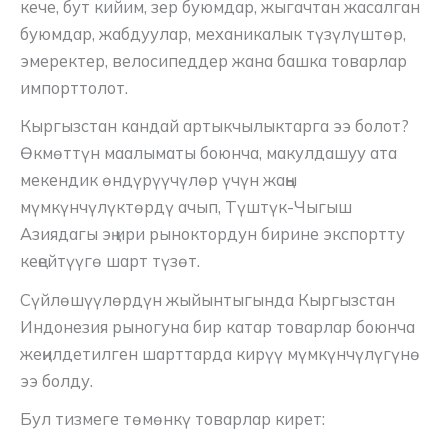
кече, бут кийим, зер буюмдар, жыгачтан жасалган
буюмдар, жабдуулар, механикалык түзүлүштөр,
эмеректер, велосипеддер жана башка товарлар
импорттолот.
Кыргызстан кандай артыкчылыктарга ээ болот?
Өкмөттүн маалыматы боюнча, макулдашуу ата
мекендик өндүрүүчүлөр үчүн жаңы
мүмкүнчүлүктөрдү ачып, Түштүк-Чыгыш
Азиядагы эң ири рыноктордун бирине экспортту
кеңейтүүгө шарт түзөт.
Сүйлөшүүлөрдүн жыйынтыгында Кыргызстан
Индонезия рыногуна бир катар товарлар боюнча
жеңилдетилген шарттарда кирүү мүмкүнчүлүгүнө
ээ болду.
Бул тизмеге төмөнкү товарлар кирет: