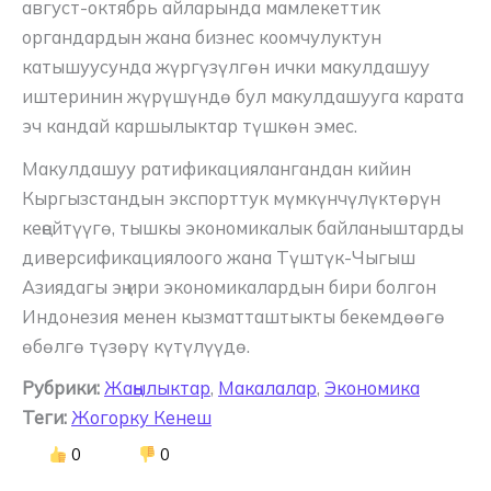
август-октябрь айларында мамлекеттик
органдардын жана бизнес коомчулуктун
катышуусунда жүргүзүлгөн ички макулдашуу
иштеринин жүрүшүндө бул макулдашууга карата
эч кандай каршылыктар түшкөн эмес.
Макулдашуу ратификациялангандан кийин
Кыргызстандын экспорттук мүмкүнчүлүктөрүн
кеңейтүүгө, тышкы экономикалык байланыштарды
диверсификациялоого жана Түштүк-Чыгыш
Азиядагы эң ири экономикалардын бири болгон
Индонезия менен кызматташтыкты бекемдөөгө
өбөлгө түзөрү күтүлүүдө.
Рубрики:
Жаңылыктар
,
Макалалар
,
Экономика
Теги:
Жогорку Кенеш
0
0