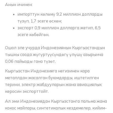
Анын ичинен:
импорттун көлөмү 9,2 миллион долларды
түзүп, 1,7 эсеге өскөн;
экспорт 0,9 миллион долларга жетип, 6,5
эсеге көбөйгөн.
Ошол эле учурда Индонезиянын Кыргызстандын
тышкы соода жүгүртүүсүндөгү үлүшү азырынча
0,06 пайызды гана түзөт.
Кыргызстан Индонезияга негизинен кара
металлдан жасалган буюмдарды, иштетилген
терини, электр жабдууларын жана авиациялык
керосин экспорттойт.
Ал эми Индонезиядан Кыргызстанга пальма жана
кокос майлары, синтетикалык кездемелер, кийим-