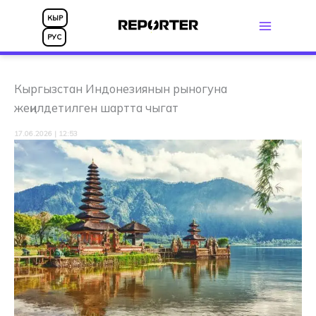
Skip
КЫР
to
РУС
content
Кыргызстан Индонезиянын рыногуна
жеңилдетилген шартта чыгат
17.06.2026 | 12:53