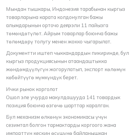
Мындан тышкары, Индонезия тарабынан кыргыз
товарларына карата колдонулган бажы
алымдарынын орточо деңгээли 11 пайызга
төмөндөтүлөт. Айрым товарлар боюнча бажы
төлөмдөрү толугу менен жокко чыгарылат.
Документти иштеп чыккандардын пикиринде, бул
кыргыз продукциясынын атаандаштыкка
жөндөмдүүлүгүн жогорулатып, экспорт көлөмүн
көбөйтүүгө мүмкүндүк берет.
Ички рынок корголот
Ошол эле учурда макулдашууда 141 товардык
позиция боюнча өзгөчө шарттар каралган.
Бул механизм өлкөнүн экономикасы үчүн
сезимтал болгон тармактарды коргоого жана
импорттун кескин өсүшүнө байланышкан