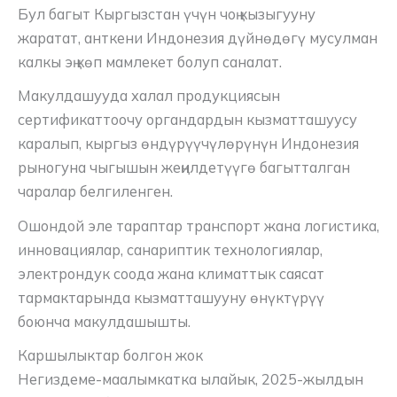
Бул багыт Кыргызстан үчүн чоң кызыгууну
жаратат, анткени Индонезия дүйнөдөгү мусулман
калкы эң көп мамлекет болуп саналат.
Макулдашууда халал продукциясын
сертификаттоочу органдардын кызматташуусу
каралып, кыргыз өндүрүүчүлөрүнүн Индонезия
рыногуна чыгышын жеңилдетүүгө багытталган
чаралар белгиленген.
Ошондой эле тараптар транспорт жана логистика,
инновациялар, санариптик технологиялар,
электрондук соода жана климаттык саясат
тармактарында кызматташууну өнүктүрүү
боюнча макулдашышты.
Каршылыктар болгон жок
Негиздеме-маалымкатка ылайык, 2025-жылдын