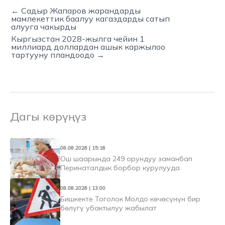
← Садыр Жапаров жарандарды
мамлекеттик баалуу кагаздарды сатып
алууга чакырды
Кыргызстан 2028-жылга чейин 1
миллиард доллардан ашык каржылоо
тартууну пландоодо →
Дагы көрүңүз
08.08.2026 | 15:16
Ош шаарында 249 орундуу заманбап
Перинаталдык борбор курулууда
08.08.2026 | 13:00
Бишкекте Тоголок Молдо көчөсүнүн бир
бөлүгү убактылуу жабылат