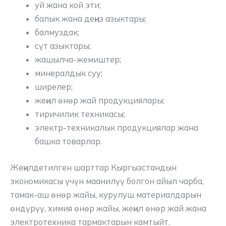
уй жана кой эти;
балык жана деңиз азыктары;
балмуздак;
сүт азыктары;
жашылча-жемиштер;
минералдык суу;
ширелер;
жеңил өнөр жай продукциялары;
тиричилик техникасы;
электр-техникалык продукциялар жана
башка товарлар.
Жеңилдетилген шарттар Кыргызстандын
экономикасы үчүн маанилүү болгон айыл чарба,
тамак-аш өнөр жайы, курулуш материалдарын
өндүрүү, химия өнөр жайы, жеңил өнөр жай жана
электротехника тармактарын камтыйт.