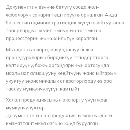
Документтин өзүнчө бөлүгү соода жол-
жоболорун санариптештирүүгө арналган. Анда
бизнестин административдик жүгүн азайтуу жана
товарлардын келип чыгышын тастыктоо
процесстерин жөнөкөйлөтүү каралган.
Мындан тышкары, макулдашуу бажы
процедураларын бирдиктүү стандарттарга
келтирүүнү, бажы органдарынын ортосунда
маалымат алмашууну кеңейтүүнү жана ыйгарым
укуктуу экономикалык операторлорду өз ара
таануу мүмкүнчүлүгүн камтыйт.
Халал продукциясынын экспорту үчүн жаңы
мүмкүнчүлүктөр
Документте халал продукциясы жаатындагы
кызматташтыкка өзгөчө көңүл бурулган.