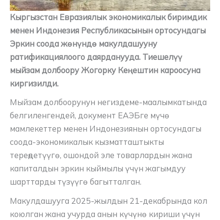
Кыргызстан Евразиялык экономикалык биримдик
менен Индонезия Республикасынын ортосундагы
Эркин соода жөнүндө макулдашууну
ратификациялоого даярданууда. Тиешелүү
мыйзам долбоору Жогорку Кеңештин кароосуна
киргизилди.
Мыйзам долбоорунун негиздеме-маалымкатында
белгиленгендей, документ ЕАЭБге мүчө
мамлекеттер менен Индонезиянын ортосундагы
соода-экономикалык кызматташтыкты
тереңдетүүгө, ошондой эле товарлардын жана
капиталдын эркин кыймылы үчүн жагымдуу
шарттарды түзүүгө багытталган.
Макулдашууга 2025-жылдын 21-декабрында кол
коюлган жана учурда анын күчүнө кириши үчүн