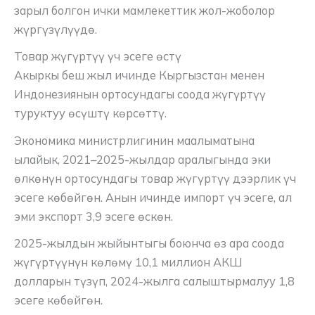
зарыл болгон ички мамлекеттик жол-жоболор
жүргүзүлүүдө.
Товар жүгүртүү үч эсеге өстү
Акыркы беш жыл ичинде Кыргызстан менен
Индонезиянын ортосундагы соода жүгүртүү
туруктуу өсүштү көрсөттү.
Экономика министрлигинин маалыматына
ылайык, 2021–2025-жылдар аралыгында эки
өлкөнүн ортосундагы товар жүгүртүү дээрлик үч
эсеге көбөйгөн. Анын ичинде импорт үч эсеге, ал
эми экспорт 3,9 эсеге өскөн.
2025-жылдын жыйынтыгы боюнча өз ара соода
жүгүртүүнүн көлөмү 10,1 миллион АКШ
долларын түзүп, 2024-жылга салыштырмалуу 1,8
эсеге көбөйгөн.