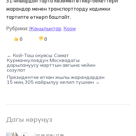
31-январдан тарта көзөмөл өткөрүү-бекеттери
жарандар менен транспортторду кадимки
тартипте өткөрүп баштайт.
Рубрики:
Жаңылыктар
,
Коом
0
0
← Кой-Таш окуясы: Самат
Курманкуловдун Москвадагы
дарылануусу марттын аягына чейин
созулат
Президентке өткөн жылы жарандардан
15 миң 305 кайрылуу келип түшкөн →
Дагы көрүңүз
07.08.2026 | 17:56