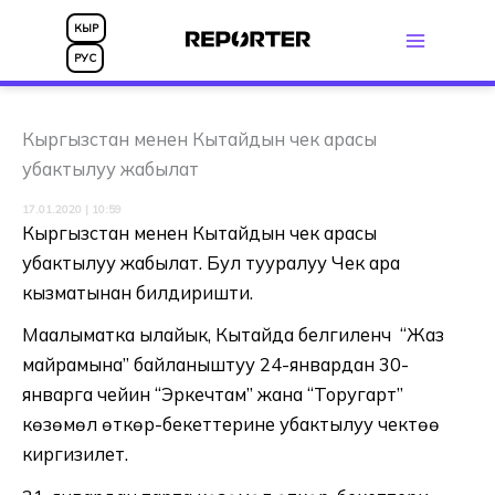
Skip
КЫР
to
РУС
content
Кыргызстан менен Кытайдын чек арасы
убактылуу жабылат
17.01.2020 | 10:59
Кыргызстан менен Кытайдын чек арасы
убактылуу жабылат. Бул тууралуу Чек ара
кызматынан билдиришти.
Маалыматка ылайык, Кытайда белгиленүүчү “Жаз
майрамына” байланыштуу 24-январдан 30-
январга чейин “Эркечтам” жана “Торугарт”
көзөмөл өткөрүү-бекеттерине убактылуу чектөө
киргизилет.