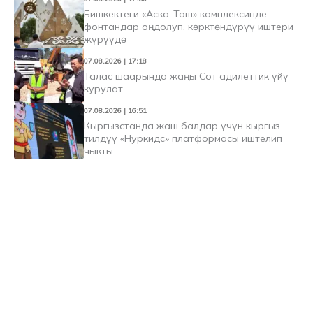
Бишкектеги «Аска-Таш» комплексинде
фонтандар оңдолуп, көрктөндүрүү иштери
жүрүүдө
07.08.2026 | 17:18
Талас шаарында жаңы Сот адилеттик үйү
курулат
07.08.2026 | 16:51
Кыргызстанда жаш балдар үчүн кыргыз
тилдүү «Нуркидс» платформасы иштелип
чыкты