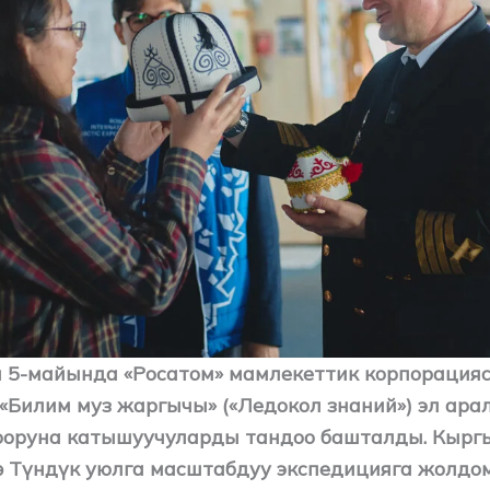
 5-майында «Росатом» мамлекеттик корпорация
«Билим муз жаргычы» («Ледокол знаний») эл ара
ооруна катышуучуларды тандоо башталды. Кырг
 Түндүк уюлга масштабдуу экспедицияга жолдом