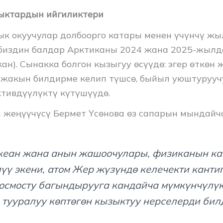
ыктардын ийгиликтери
к окуучулар долбоорго катары менен үчүнчү ж
биздин балдар Арктиканы 2024 жана 2025-жыл
н). Сынакка болгон кызыгуу өсүүдө: эгер өткөн 
 жакын билдирме келип түшсө, быйыл уюштуруу
ктивдүүлүктү күтүшүүдө.
жеңүүчүсү Бермет Үсөнова өз сапарын мындайча
кеан жана анын жашоочулары, физиканын к
үү экени, атом Жер жүзүндө келечекти кантип
осмосту багындырууга кандайча мүмкүнчүлү
 тууралуу көптөгөн кызыктуу нерселерди бил