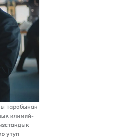
сы тарабынан
лык илимий-
ызстандык
о утуп