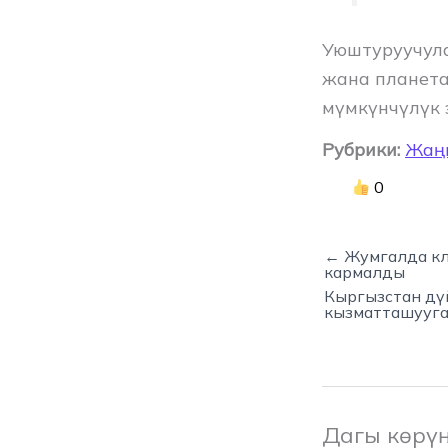
Уюштуруучула
жана планета
мүмкүнчүлүк 
Рубрики:
Жаң
0
← Жумгалда кл
кармалды
Кыргызстан дүй
кызматташууг
Дагы көрү