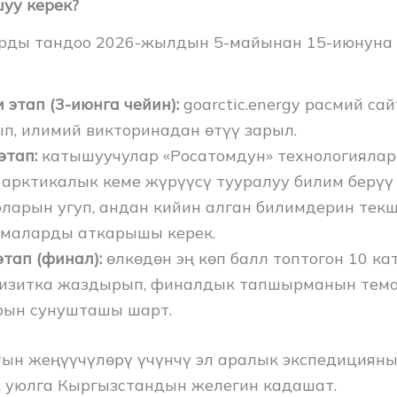
уу керек?
рды тандоо 2026-жылдын 5-майынан 15-июнуна 
 этап (3-июнга чейин):
goarctic.energy расмий са
п, илимий викторинадан өтүү зарыл.
этап:
катышуучулар «Росатомдун» технологияла
 арктикалык кеме жүрүүсү тууралуу билим берүү
ларын угуп, андан кийин алган билимдерин текш
маларды аткарышы керек.
этап (финал):
өлкөдөн эң көп балл топтогон 10 к
визитка жаздырып, финалдык тапшырманын тема
рын сунушташы шарт.
тын жеңүүчүлөрү үчүнчү эл аралык экспедициян
к уюлга Кыргызстандын желегин кадашат.