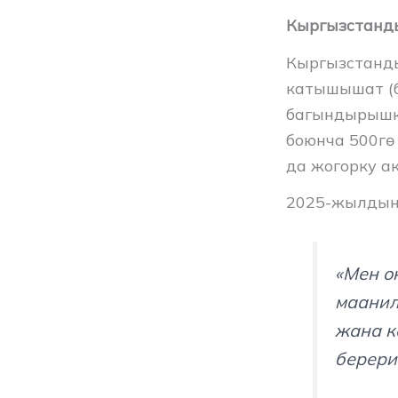
Кыргызстанд
Кыргызстанды
катышышат (
багындырышка
боюнча 500гө
да жогорку а
2025-жылдын 
«Мен о
маанил
жана к
берери