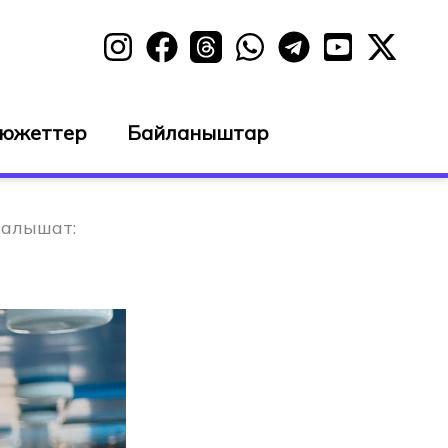
сюжеттер
Байланыштар
 алышат: