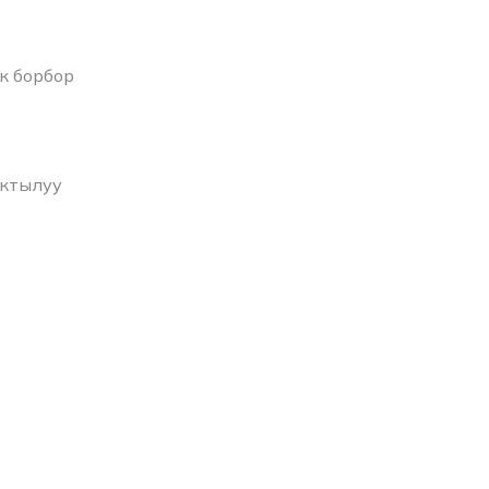
к борбор
актылуу