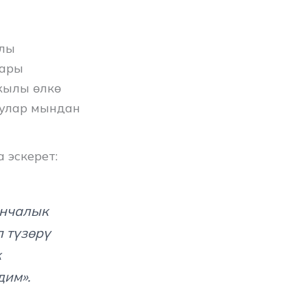
ылы
дары
жылы өлкө
чулар мындан
 эскерет:
анчалык
 түзөрү
к
дим».