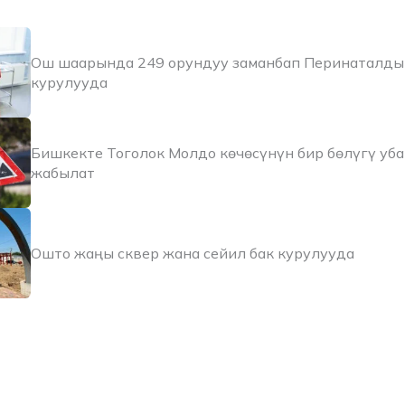
Ош шаарында 249 орундуу заманбап Перинаталды
курулууда
Бишкекте Тоголок Молдо көчөсүнүн бир бөлүгү уб
жабылат
Ошто жаңы сквер жана сейил бак курулууда