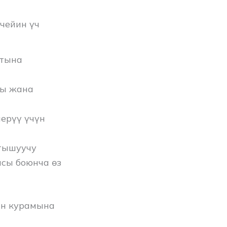
чейин үч
йтына
ры жана
ерүү үчүн
атышуучу
сы боюнча өз
ын курамына