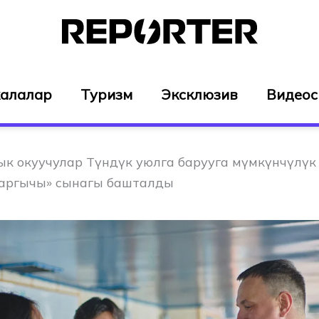
алалар
Туризм
Эксклюзив
Видео
к окуучулар Түндүк уюлга барууга мүмкүнчүлүк
жаргычы» сынагы башталды