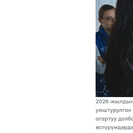
2026-жылдын
уюштурулган 
агартуу долб
өспүрүмдөрдө