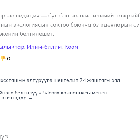
р экспедиция — бул баа жеткис илимий тажрыйб
нын экологиясын сактоо боюнча өз идеяларын с
экенин белгилешет.
ылыктар
,
Илим-билим
,
Коом
0
ассташын өлтүрүүгө шектелип 74 жаштагы аял
нөгө белгилүү «Bvlgari» компаниясы менен
а кызыкдар →
ңүз