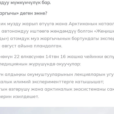
лдуу мүмкүнчүлүк бар.
аргычы» деген эмне?
лик музду жарып өтүүгө жана Арктиканын катаа
автономдуу иштөөгө жөндөмдүү болгон «Жеңиш
еды») атомдук муз жаргычынын бортундагы экспе
август айына пландалган.
нөнүн 22 өлкөсүнөн 14төн 16 жашка чейинки өсп
педициянын жүрүшүндө окуучулар:
үн алдыңкы окумуштууларынын лекцияларын угу
калык илимий эксперименттерге катышышат;
ын өзгөрүшү жана арктикалык экосистеманы са
ерин изилдешет.