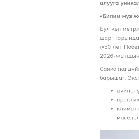
алууга уника
«Билим муз ж
Бул көп метр
шарттарында 
(«50 лет Поб
2026-жылдын 
Саякатка дүй
барышат. Экс
дүйнөн
практи
климатт
маселел