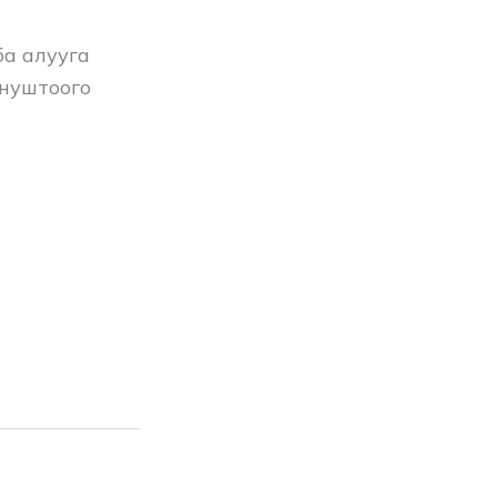
а алууга
унуштоого