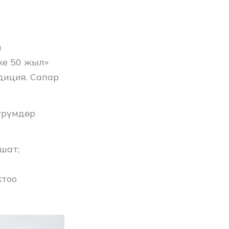
л
ке 50 жыл»
диция. Сапар
үрүмдөр
шат;
ктоо