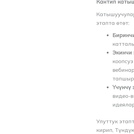
Кантип катыш
Катышуучула
этапта өтөт:
Биринчи
катталы
Экинчи 
коопсуз
вебинар
тапшыр
Үчүнчү 
видео-
идеяла
Улуттук этап
кирип, Түндү