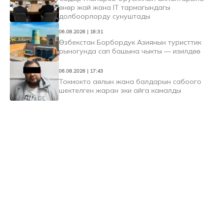
өнөр жай жана IT тармагындагы
долбоорлорду сунуштады
06.08.2026 | 18:31
Өзбекстан Борбордук Азиянын туристтик
рыногунда сап башына чыкты — изилдөө
06.08.2026 | 17:43
Токмокто аялын жана балдарын сабоого
шектелген жаран эки айга камалды