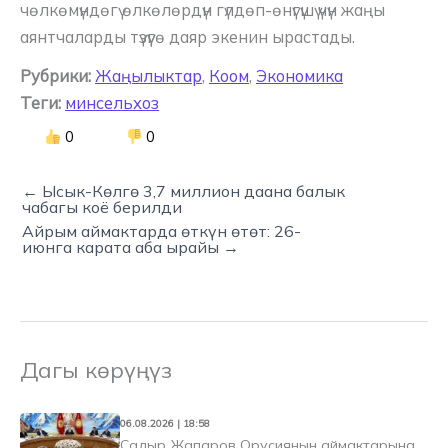
чөлкөмүндөгү өлкөлөрдүн гүлдөп-өнүгүшү үчүн жаңы
аянтчаларды түзүүгө даяр экенин ырастады.
Рубрики:
Жаңылыктар
,
Коом
,
Экономика
Теги:
минсельхоз
0
0
← Ысык-Көлгө 3,7 миллион даана балык
чабагы коё берилди
Айрым аймактарда өткүн өтөт: 26-
июнга карата аба ырайы →
Дагы көрүңүз
06.08.2026 | 18:58
Садыр Жапаров Орусиянын аймактарына