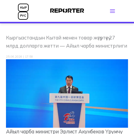
Skip
КЫР
to
РУС
content
Кыргызстандын Кытай менен товар жүгүртүүсү 27
млрд долларга жетти — Айыл чарба министрлиги
25.06.2026 | 17:58
Айыл чарба министри Эрлист Акунбеков Үрүмчү