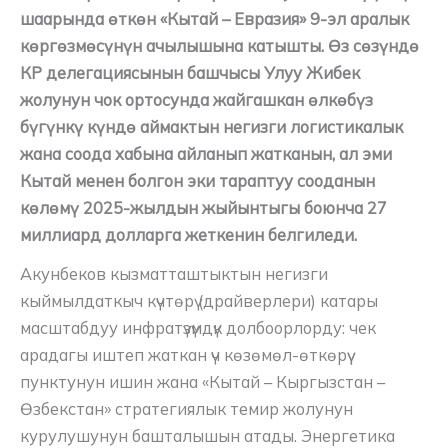
шаарында өткөн «Кытай – Евразия» 9-эл аралык
көргөзмөсүнүн ачылышына катышты. Өз сөзүндө
КР делегациясынын башчысы Улуу Жибек
жолунун чок ортосунда жайгашкан өлкөбүз
бүгүнкү күндө аймактын негизги логистикалык
жана соода хабына айланып жатканын, ал эми
Кытай менен болгон эки тараптуу сооданын
көлөмү 2025-жылдын жыйынтыгы боюнча 27
миллиард долларга жеткенин белгиледи.
Акунбеков кызматташтыктын негизги
кыймылдаткыч күчтөрү (драйверлери) катары
масштабдуу инфратүзүмдүк долбоорлорду: чек
арадагы иштеп жаткан үч көзөмөл-өткөрүү
пунктунун ишин жана «Кытай – Кыргызстан –
Өзбекстан» стратегиялык темир жолунун
курулушунун башталышын атады. Энергетика