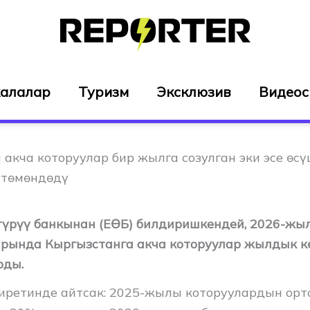
алалар
Туризм
Эксклюзив
Видео
 акча которуулар бир жылга созулган эки эсе өс
 төмөндөдү
түрүү банкынан (ЕӨБ) билдиришкендей, 2026-жы
рында Кыргызстанга акча которуулар жылдык к
рды.
ретинде айтсак: 2025-жылы которуулардын орт