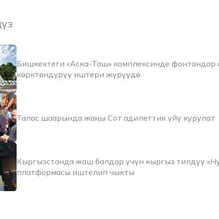
ңүз
Бишкектеги «Аска-Таш» комплексинде фонтандар 
көрктөндүрүү иштери жүрүүдө
Талас шаарында жаңы Сот адилеттик үйү курулат
Кыргызстанда жаш балдар үчүн кыргыз тилдүү «Н
платформасы иштелип чыкты