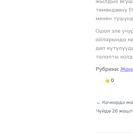
жылдык өсүш
төмөндөөнү Е
менен түшүнд
Ошол эле учу
айларында ке
деп күтүлүүд
талапты колд
Рубрики:
Жаң
0
← Кочкордо жа
Чүйдө 26 жашт