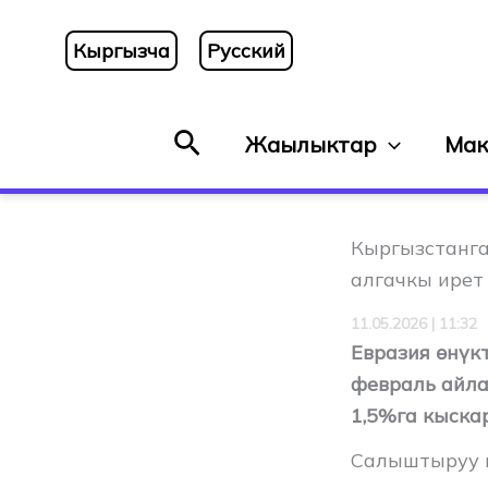
Skip
to
Кыргызча
Русский
content
Search
Жаңылыктар
Мак
Кыргызстанга
алгачкы ирет
11.05.2026 | 11:32
Евразия өнүк
февраль айла
1,5%га кыска
Салыштыруу и