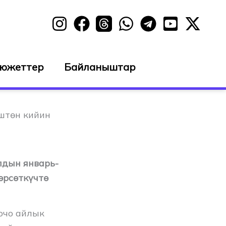
сюжеттер
Байланыштар
үштөн кийин
лдын январь-
өрсөткүчтө
очо айлык