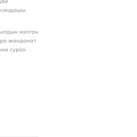
дай
басаңдашы
Жылдын калган
йра жанданат
ки суроо-