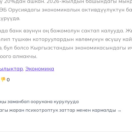
ү 20%дан ашкан. 2026-жылдын башындагы мын
ӨБ Орусиядагы экономикалык активдүүлүктүн 
үрүүдө.
рда банк өзүнүн оң божомолун сактап калууда. 
лип түшкөн которуулардын көлөмүнүн өсүшү ка
ө, бул болсо Кыргызстандын экономикасындагы ич
оого алмакчы.
ылыктар
,
Экономика
0
ңы заманбап оорукана курулууда
агы жаран психотроптук заттар менен кармалды →