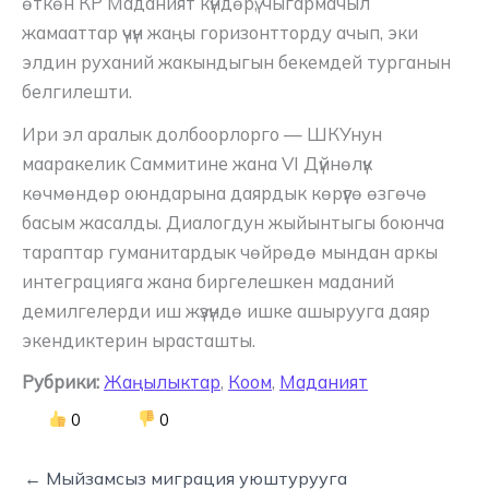
өткөн КР Маданият күндөрү, чыгармачыл
жамааттар үчүн жаңы горизонтторду ачып, эки
элдин руханий жакындыгын бекемдей турганын
белгилешти.
Ири эл аралык долбоорлорго — ШКУнун
мааракелик Саммитине жана VI Дүйнөлүк
көчмөндөр оюндарына даярдык көрүүгө өзгөчө
басым жасалды. Диалогдун жыйынтыгы боюнча
тараптар гуманитардык чөйрөдө мындан аркы
интеграцияга жана биргелешкен маданий
демилгелерди иш жүзүндө ишке ашырууга даяр
экендиктерин ырасташты.
Рубрики:
Жаңылыктар
,
Коом
,
Маданият
0
0
← Мыйзамсыз миграция уюштурууга