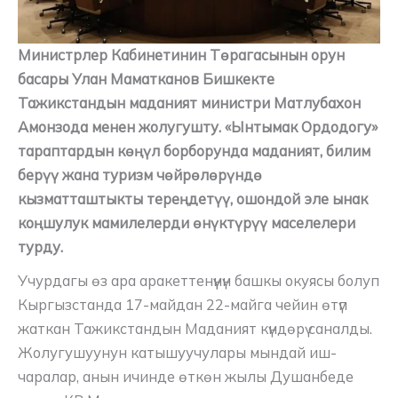
Министрлер Кабинетинин Төрагасынын орун
басары Улан Маматканов Бишкекте
Тажикстандын маданият министри Матлубахон
Амонзода менен жолугушту. «Ынтымак Ордодогу»
тараптардын көңүл борборунда маданият, билим
берүү жана туризм чөйрөлөрүндө
кызматташтыкты тереңдетүү, ошондой эле ынак
коңшулук мамилелерди өнүктүрүү маселелери
турду.
Учурдагы өз ара аракеттенүүнүн башкы окуясы болуп
Кыргызстанда 17-майдан 22-майга чейин өтүп
жаткан Тажикстандын Маданият күндөрү саналды.
Жолугушуунун катышуучулары мындай иш-
чаралар, анын ичинде өткөн жылы Душанбеде