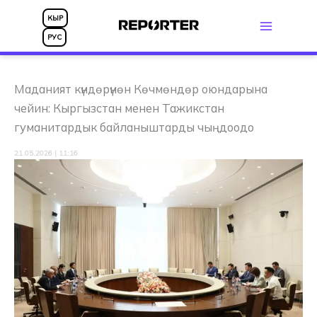
Skip
КЫР
to
РУС
content
Маданият күндөрүнөн Көчмөндөр оюндарына
чейин: Кыргызстан менен Тажикстан
гуманитардык байланыштарды чыңдоодо
21.05.2026 | 11:16