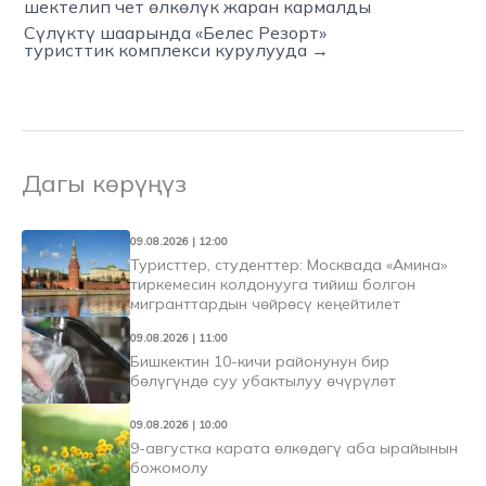
шектелип чет өлкөлүк жаран кармалды
Сүлүктү шаарында «Белес Резорт»
туристтик комплекси курулууда →
Дагы көрүңүз
09.08.2026 | 12:00
Туристтер, студенттер: Москвада «Амина»
тиркемесин колдонууга тийиш болгон
мигранттардын чөйрөсү кеңейтилет
09.08.2026 | 11:00
Бишкектин 10-кичи районунун бир
бөлүгүндө суу убактылуу өчүрүлөт
09.08.2026 | 10:00
9-августка карата өлкөдөгү аба ырайынын
божомолу