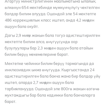
Агартуу министрлигинин маалыматына ылайык,
өлкөнүн 654 мектебинде мүмкүнчүлүгү чектелген
балдар билим алууда. Ошондой эле 54 мектепте
486 коррекциялык класс иштеп, анда 4,2 миңден
ашуун бала окуйт.
Дагы 2,9 миңге жакын бала тогуз адистештирилген
мектепте билим алса, өнүгүүсүндө оор
бузулуулары бар 2,3 миңден ашуун бала атайын
билим берүү мекемелерине барат.
Мектепке чейинки билим берүү тармагында да
инклюзивдик ыкма өнүгүүдө. Кыргызстанда 24
адистештирилген бала бакча жана бир балдар үйү
иштеп, аларда 2,7 миңден ашуун бала
тарбияланууда. Ошондой эле 800гө жакын өзгөчө
муктаждыгы бар бала кадимки бала бакчаларга
барат.