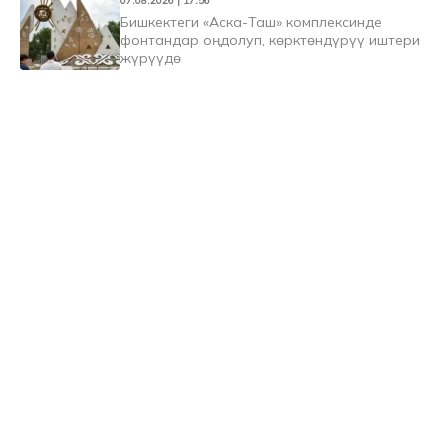
07.08.2026 | 17:56
Бишкектеги «Аска-Таш» комплексинде
фонтандар оңдолуп, көрктөндүрүү иштери
жүрүүдө