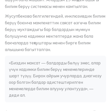
билим берүү системасы менен камтылган.
Жусупбекова белгилегендей, инклюзивдик билим
берүү боюнча мамлекеттик саясат өзгөчө билим
берүү муктаждыгы бар балдардын мүмкүн
болушунча кадимки мектептерде жана бала
бакчаларда теңтуштары менен бирге билим
алышына багытталган.
«Биздин максат — балдарды бөлүү эмес, алар 
үчүн кадимки билим берүү мекемелеринде 
шарт түзүү. Бирок айрым учурларда, диагнозу 
оор болгон балдар адистештирилген 
мекемелерде билим алууну улантууда», — 
деди ал.