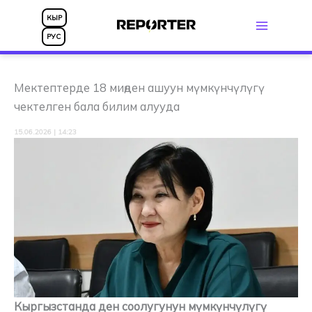
Skip
КЫР
to
РУС
content
Мектептерде 18 миңден ашуун мүмкүнчүлүгү
чектелген бала билим алууда
15.06.2026 | 14:23
Кыргызстанда ден соолугунун мүмкүнчүлүгү