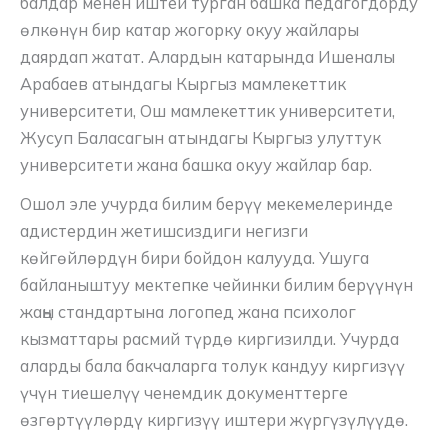
балдар менен иштей турган башка педагогдорду
өлкөнүн бир катар жогорку окуу жайлары
даярдап жатат. Алардын катарында Ишеналы
Арабаев атындагы Кыргыз мамлекеттик
университети, Ош мамлекеттик университети,
Жусуп Баласагын атындагы Кыргыз улуттук
университети жана башка окуу жайлар бар.
Ошол эле учурда билим берүү мекемелеринде
адистердин жетишсиздиги негизги
көйгөйлөрдүн бири бойдон калууда. Ушуга
байланыштуу мектепке чейинки билим берүүнүн
жаңы стандартына логопед жана психолог
кызматтары расмий түрдө киргизилди. Учурда
аларды бала бакчаларга толук кандуу киргизүү
үчүн тиешелүү ченемдик документтерге
өзгөртүүлөрдү киргизүү иштери жүргүзүлүүдө.