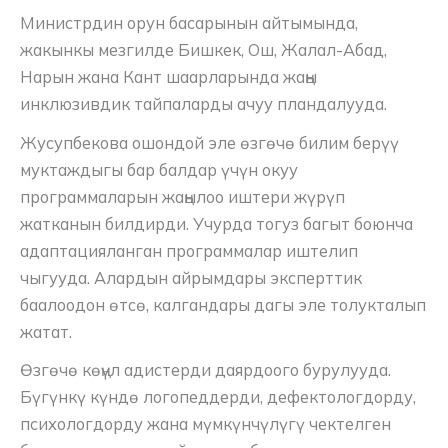
Министрдин орун басарынын айтымында,
жакынкы мезгилде Бишкек, Ош, Жалал-Абад,
Нарын жана Кант шаарларында жаңы
инклюзивдик тайпаларды ачуу пландалууда.
Жусупбекова ошондой эле өзгөчө билим берүү
муктаждыгы бар балдар үчүн окуу
программаларын жаңылоо иштери жүрүп
жатканын билдирди. Учурда тогуз багыт боюнча
адаптацияланган программалар иштелип
чыгууда. Алардын айрымдары эксперттик
баалоодон өтсө, калгандары дагы эле толукталып
жатат.
Өзгөчө көңүл адистерди даярдоого бурулууда.
Бүгүнкү күндө логопеддерди, дефектологдорду,
психологдорду жана мүмкүнчүлүгү чектелген