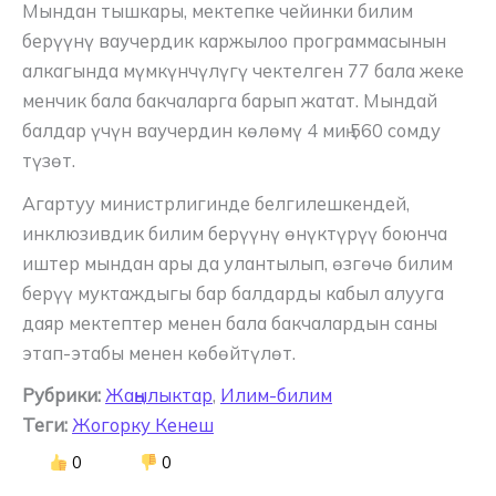
Мындан тышкары, мектепке чейинки билим
берүүнү ваучердик каржылоо программасынын
алкагында мүмкүнчүлүгү чектелген 77 бала жеке
менчик бала бакчаларга барып жатат. Мындай
балдар үчүн ваучердин көлөмү 4 миң 560 сомду
түзөт.
Агартуу министрлигинде белгилешкендей,
инклюзивдик билим берүүнү өнүктүрүү боюнча
иштер мындан ары да улантылып, өзгөчө билим
берүү муктаждыгы бар балдарды кабыл алууга
даяр мектептер менен бала бакчалардын саны
этап-этабы менен көбөйтүлөт.
Рубрики:
Жаңылыктар
,
Илим-билим
Теги:
Жогорку Кенеш
0
0