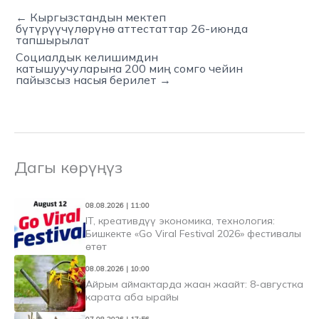
← Кыргызстандын мектеп
бүтүрүүчүлөрүнө аттестаттар 26-июнда
тапшырылат
Социалдык келишимдин
катышуучуларына 200 миң сомго чейин
пайызсыз насыя берилет →
Дагы көрүңүз
08.08.2026 | 11:00
IT, креативдүү экономика, технология:
Бишкекте «Go Viral Festival 2026» фестивалы
өтөт
08.08.2026 | 10:00
Айрым аймактарда жаан жаайт: 8-августка
карата аба ырайы