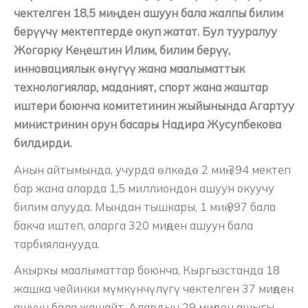
чектелген 18,5 миңден ашуун бала жалпы билим
берүүчү мектептерде окуп жатат. Бул тууралуу
Жогорку Кеңештин Илим, билим берүү,
инновациялык өнүгүү жана маалыматтык
технологиялар, маданият, спорт жана жаштар
иштери боюнча комитетинин жыйынында Агартуу
министринин орун басары Надира Жусупбекова
билдирди.
Анын айтымында, учурда өлкөдө 2 миң 394 мектеп
бар жана аларда 1,5 миллиондон ашуун окуучу
билим алууда. Мындан тышкары, 1 миң 997 бала
бакча иштеп, аларга 320 миңден ашуун бала
тарбияланууда.
Акыркы маалыматтар боюнча, Кыргызстанда 18
жашка чейинки мүмкүнчүлүгү чектелген 37 миңден
ашуун бала жашайт. Алардын 29 миңден ашыгы